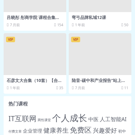
吕晓彤 彤商学院 课程合集
弯弓品牌私域12课
【持续更新】网盘资源
7 月前
154
1 年前
50
VIP
VIP
石彦文大合集（10套）【合
陆音-碳中和产业报告“站上时
集】百度网盘
代的冲浪板” 得到课程 网盘资
1 年前
35
7 月前
11
源
热门课程
个人成长
IT互联网
人工智能AI
中医
两性课堂
免费区
健康养生
兴趣爱好
企业管理
初中
付费文章