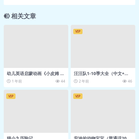
相关文章
VIP
幼儿英语启蒙动画《小皮姆 Li
汪汪队1-10季大全（中文+英
ttle Pim (视频+音频+PDF) 》
文+电影）219G
1 年前
44
2 年前
46
VIP
VIP
猫小九历险记
安迪的动物宝宝（普通话20