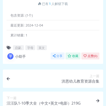
已有
1
人解锁下载
包含资源:
(1个)
最近更新:
2024-12-04
累计销量:
1
启蒙.
字母
英文
小助手
分享
收藏
点赞(
0
)
上一篇
洪恩幼儿教育资源合集
下一篇
汪汪队1-10季大全（中文+英文+电影）219G