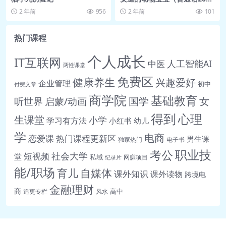
集）
2 年前
956
2 年前
101
热门课程
个人成长
IT互联网
人工智能AI
中医
两性课堂
免费区
健康养生
兴趣爱好
企业管理
初中
付费文章
商学院
基础教育
女
听世界
启蒙/动画
国学
得到
心理
生课堂
小学
学习有方法
小红书
幼儿
学
电商
恋爱课
热门课程更新区
男生课
独家热门
电子书
职业技
考公
社会大学
短视频
堂
私域
网赚项目
纪录片
能/职场
育儿
自媒体
课外知识
课外读物
跨境电
金融理财
商
高中
追更专栏
风水