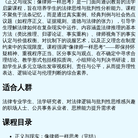
《正义与现实：像律师一样思考》是一门面向通识教育的法学
启蒙课程，旨在培养学生的法律思维与批判性分析能力。课程
不聚焦于法条记忆，而是通过真实案例、经典判例与社会热点
议题（如程序正义、证据规则、道德与法律的张力），引导学
生理解法律如何在复杂现实中运作。内容涵盖法律推理的基本
方法（类比推理、归谬论证、事实重构）、律师视角下的事实
认定与价值权衡、对抗制下的说服艺术，以及正义理念在制度
约束中的实现限度。课程强调“像律师一样思考”——即保持怀
疑精神、重视程序正当、区分事实与观点、在不确定中寻求合
理结论。教学形式包括模拟质询、小组辩论与判决书研读，鼓
励学生从多元立场出发审视权利、责任与公平，从而提升理性
表达、逻辑论证与伦理判断的综合素养。
适合人群
法律专业学生、法学研究者、对法律逻辑与批判性思维感兴趣
的职场人士、公共事务从业者、思辨能力提升需求者
课程目录
正义与现实：像律师一样思考（完结）