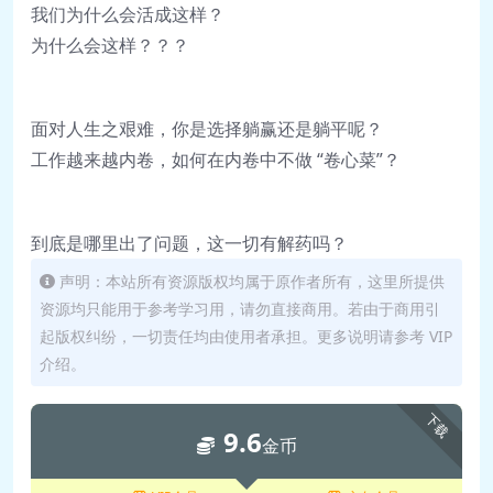
我们为什么会活成这样？
🎵 8凡事当留余地，五分便无殃
为什么会这样？？？
悔.mp3
📄 8凡事当留余地，五分便无殃悔.pdf
🎵 9攻人毋太严，教人毋过高.mp3
面对人生之艰难，你是选择躺赢还是躺平呢？
📄 9攻人毋太严，教人毋过高.pdf
工作越来越内卷，如何在内卷中不做 “卷心菜”？
🎵 10大处着眼，小处着手.mp3
📄 10大处着眼，小处着手.pdf
到底是哪里出了问题，这一切有解药吗？
📄 11对阴险者勿推心，遇高傲者勿多
口.MP3
声明：本站所有资源版权均属于原作者所有，这里所提供
📄 11对阴险者勿推心，遇高傲者勿多
资源均只能用于参考学习用，请勿直接商用。若由于商用引
起版权纠纷，一切责任均由使用者承担。更多说明请参考 VIP
口.pdf
介绍。
🎵 12真诚为人，圆转涉世.mp3
📄 12真诚为人，圆转涉世.pdf
下载
📄 13 忠恕待人，养德远害.pdf
9.6
金币
🎵 13忠恕待人，养德远害.mp3
📄 14 静中见真境，淡中识本然.pdf