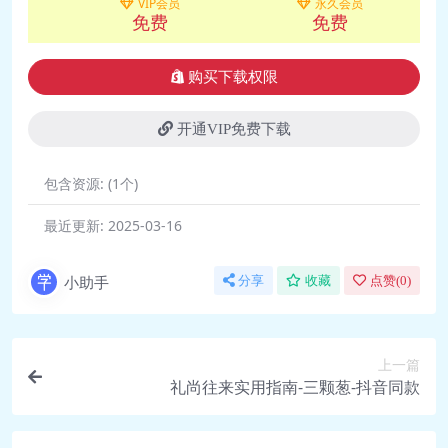
VIP会员
永久会员
免费
免费
🎵 14静中见真境，淡中识本然.mp3
🎵 15心无物欲乾坤静，坐有琴书便是
购买下载权限
仙.mp3
📄 15心无物欲乾坤静，坐有琴书便是
开通VIP免费下载
仙.pdf
📄 16 万象皆空幻，达人须达观.pdf
包含资源:
(1个)
🎵 16万象皆空幻，达人须达观.mp3
📄 17修行宜绝迹于尘寰， 悟道当涉足
最近更新:
2025-03-16
于世俗.MP3
📄 17修行宜绝迹于尘寰， 悟道当涉足
小助手
分享
收藏
点赞(
0
)
于世俗.pdf
🎵 18万事皆缘，随遇而安.mp3
📄 18万事皆缘，随遇而安.pdf
上一篇
礼尚往来实用指南-三颗葱-抖音同款
📄 19 修德须忘功名，读书定要深
心.pdf
🎵 19修德须忘功名，读书定要深