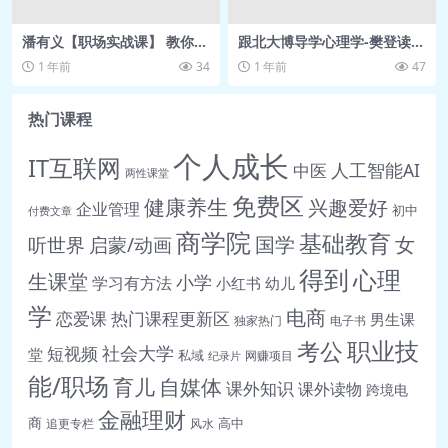
📄 25德在人先，利居人后.pdf
潘有义【职场实战课】 教你上
跟北大博导学心理学-樊登读
📄 26骄矜无功，忏悔灭罪.pdf
班的课
书-王垒
1 年前
34
1 年前
47
📄 27富者应多施舍，智者宜不炫
耀.MP3
热门课程
📄 27富者应多施舍，智者宜不炫
个人成长
IT互联网
耀.pdf
人工智能AI
中医
两性课堂
🎵 28忘功不忘过，忘怨不忘恩.mp3
免费区
健康养生
兴趣爱好
企业管理
初中
付费文章
📄 28忘功不忘过，忘怨不忘恩.pdf
商学院
基础教育
女
听世界
启蒙/动画
国学
🎵 29好利者害显而浅，好名者害隐而
得到
心理
生课堂
深.mp3
小学
学习有方法
小红书
幼儿
📄 29好利者害显而浅，好名者害隐而
学
电商
恋爱课
热门课程更新区
男生课
独家热门
电子书
深.pdf
职业技
考公
社会大学
短视频
堂
私域
网赚项目
纪录片
🎵 30虚圆立业，偾事失机.mp3
能/职场
育儿
自媒体
课外知识
课外读物
跨境电
📄 30虚圆立业，偾事失机.pdf
金融理财
商
高中
追更专栏
风水