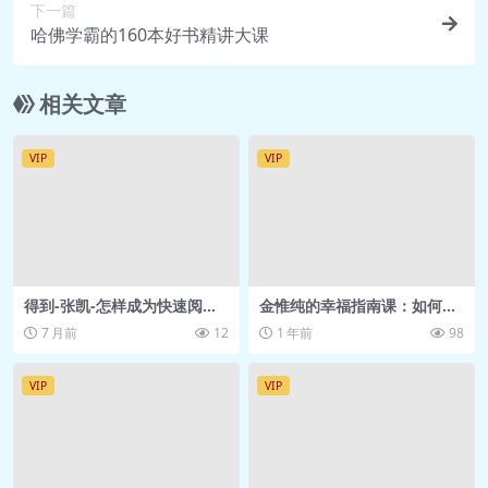
下一篇
心.mp3
哈佛学霸的160本好书精讲大课
📄 20 学贵有恒，道在悟真.pdf
🎵 20学贵有恒，道在悟真.mp3
相关文章
📄 21读书读到乐处，观物观入化
境.MP3
VIP
VIP
📄 21读书读到乐处，观物观入化
境.pdf
🎵 22言者多不顾行，谈者未必真
知.mp3
📄 22言者多不顾行，谈者未必真
得到-张凯-怎样成为快速阅读
金惟纯的幸福指南课：如何过
的高手 网盘资源
好这一生
知.pdf
7 月前
12
1 年前
98
📄 23言者多不顾行，谈者未必真
VIP
VIP
知.MP3
🎵 24不弄技巧，以拙为进.mp3
📄 24不弄技巧，以拙为进.pdf
🎵 25德在人先，利居人后.mp3