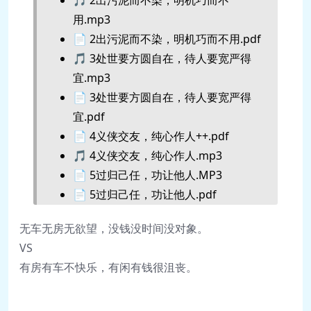
用.mp3
📄 2出污泥而不染，明机巧而不用.pdf
🎵 3处世要方圆自在，待人要宽严得
宜.mp3
📄 3处世要方圆自在，待人要宽严得
宜.pdf
📄 4义侠交友，纯心作人++.pdf
🎵 4义侠交友，纯心作人.mp3
📄 5过归己任，功让他人.MP3
📄 5过归己任，功让他人.pdf
🎵 6不轻诺，不生嗔，不多事，不倦
无车无房无欲望，没钱没时间没对象。
怠.mp3
VS
📄 6不轻诺，不生嗔，不多事，不倦
有房有车不快乐，有闲有钱很沮丧。
怠.pdf
🎵 7抱朴守拙，涉世之道.mp3
📄 7抱朴守拙，涉世之道.pdf