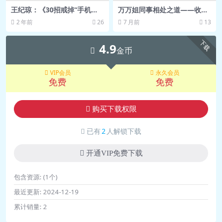
王纪琼：《30招戒掉“手机
万万姐同事相处之道——收获
瘾”》不吵不闹放下手机
良好人际关系
2 年前
26
7 月前
13
下载
4.9
金币
VIP会员
永久会员
免费
免费
购买下载权限
已有
2
人解锁下载
开通VIP免费下载
包含资源:
(1个)
最近更新:
2024-12-19
累计销量:
2