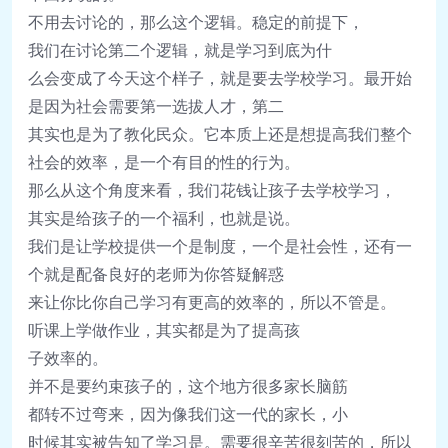
不用去
讨论
的，那么
这
个
逻辑
。
稳
定的前提下，
我
们
在
讨论
第二个
逻辑
，就是学
习
到底
为
什
么会
变
成了今天
这
个
样
子，就是要去学校学
习
。最开始
是因
为
社会需要第一
选
拔人才，第二
其
实
也是
为
了教化民众。
它本
质
上
还
是想提高我
们
整个
社会的效率，
是一个有目的性的行
为
。
那么从
这
个角度来看，我
们
花
钱让
孩子去学校学
习
，
其
实
是
给
孩子的一个福利，也就是
说
。
我
们
是
让
学校提供一个是制度，
一个是社会性，
还
有一
个就是配
备
良好的老
师为
你答疑解惑
来
让
你比你自己学
习
有更高的效率的，所以不管是。
听
课
上学做作
业
，其
实
都是
为
了提高孩
子效率的。
并不是要
约
束孩子的，
这
个地方很多家
长脑
筋
都
转
不
过
弯来，因
为
像我
们这
一代的家
长
，小
时
候其
实
被告知了学
习
是。
需要很辛苦很刻苦的，
所以