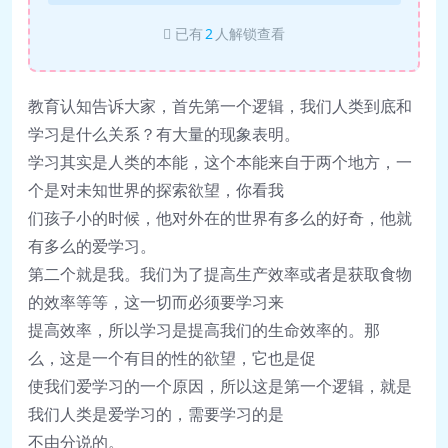
已有
2
人解锁查看
教育
认
知告
诉
大家，
首先第一个
逻辑
，
我
们
人
类
到底和
学
习
是什么关系？有大量的
现
象表明。
学
习
其
实
是人
类
的本能，
这
个本能来自于两个地方，一
个是
对
未知世界的探索欲望，你看我
们
孩子小的
时
候，他
对
外在的世界有多么的好奇，他就
有多么的
爱
学
习
。
第二个就是我。
我
们为
了提高生
产
效率或者是
获
取食物
的效率等等，
这
一切而必
须
要学
习
来
提高效率，所以学
习
是提高我
们
的生命效率的。那
么，
这
是一个有目的性的欲望，它也是促
使我
们爱
学
习
的一个原因，所以
这
是第一个
逻辑
，就是
我
们
人
类
是
爱
学
习
的，需要学
习
的是
不由分
说
的。