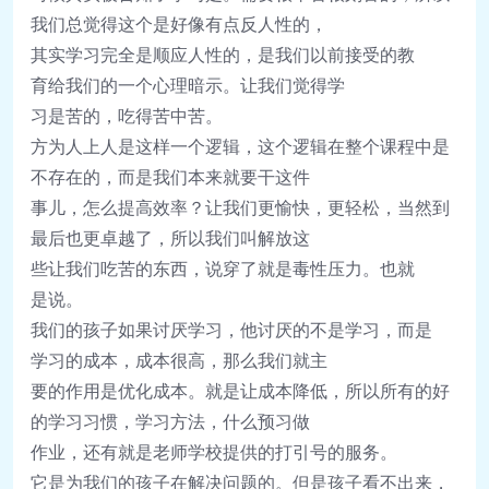
我
们总觉
得
这
个是好像有点反人性的，
其
实
学
习
完全是
顺应
人性的，
是我
们
以前接受的教
育
给
我
们
的一个心理暗示。
让
我
们觉
得学
习
是苦的，吃得苦中苦。
方
为
人上人是
这样
一个
逻辑
，
这
个
逻辑
在整个
课
程中是
不存在的，
而是我
们
本来就要干
这
件
事儿，怎么提高效率？
让
我
们
更愉快，更
轻
松，当然到
最后也更卓越了，所以我
们
叫解放
这
些
让
我
们
吃苦的
东
西，
说
穿了就是毒性
压
力。也就
是
说
。
我
们
的孩子如果
讨厌
学
习
，他
讨厌
的不是学
习
，而是
学
习
的成本，成本很高，那么我
们
就主
要的作用是
优
化成本。就是
让
成本降低，所以所有的好
的学
习习惯
，学
习
方法，什么
预习
做
作
业
，
还
有就是老
师
学校提供的打引号的服
务
。
它是
为
我
们
的孩子在解决
问题
的。但是孩子看不出来，