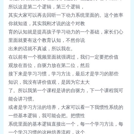
所以
这
是第二个
逻辑
，第三个
逻辑
，
其
实
大家可以再去回听一下
动
力系
统
里面的。
这
个效率
你就知道，
其
实
我
刚
才
说
的
这
个
对
教
育的
认
知就是提高孩子学
习动
力的一个基
础
，
家
长们
心
里面就要有
这
个教育
认
知，
不然你
说
出来的
话
就不真
诚
，所以我在。
在以前有一个
视频
里面就
强调过
，我
们
一定要把价
值
观
放在首位，自
驱
力放在第二位，然后
接下来是学
习习惯
，学
习
方法，最后才是学
习
的那些
知
识
，我没有
讲
价
值观
，是因
为
它太大
了。所以我第一个
课
程是
讲
的自
驱
力，下一个
课
程我可
能会
讲习惯
。
或者是学
习
方法的培养，大家可以看一下我
惯
性系
统
的
一些基本
逻辑
，我可能会把。把
惯
性
系
统
里面的基本
逻辑
直接出一个，每一个学
习
方法，每
一个学
习习惯
的
这
种培养流程，
这
个