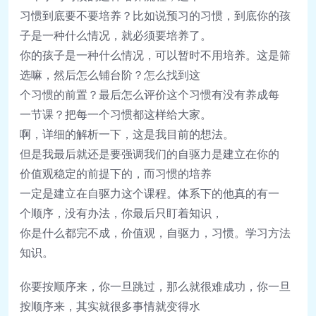
习惯
到底要不要培养？比如
说预习
的
习惯
，
到底你的孩
子是一种什么情况，
就必
须
要培养了。
你的孩子是一种什么情况，可以
暂时
不用培养。
这
是
筛
选
嘛，然后怎么
铺
台
阶
？怎么找到
这
个
习惯
的前置？最后怎么
评
价
这
个
习惯
有没有养成每
一
节课
？把每一个
习惯
都
这样给
大家。
啊，
详细
的解析一下，
这
是我目前的想法。
但是我最后就
还
是要
强调
我
们
的自
驱
力是建立在你的
价
值观稳
定的前提下的，
而
习惯
的培养
一定是建立在自
驱
力
这
个
课
程。
体系下的他真的有一
个
顺
序，
没有
办
法，
你最后只
盯
着知
识
，
你是什么都完不成，价
值观
，自
驱
力，
习惯
。学
习
方法
知
识
。
你要按
顺
序来，你一旦跳
过
，那么就很
难
成功，你一旦
按
顺
序来，其
实
就很多事情就
变
得水