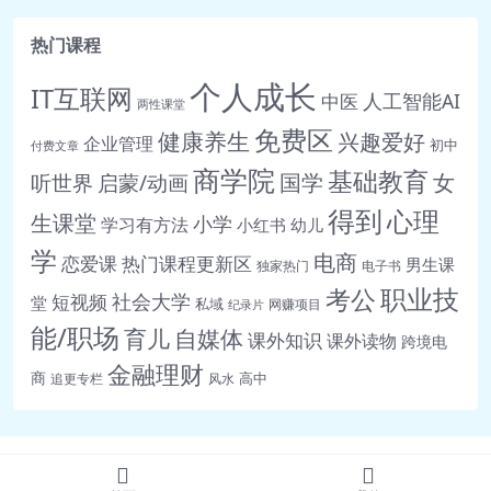
热门课程
个人成长
IT互联网
人工智能AI
中医
两性课堂
免费区
健康养生
兴趣爱好
企业管理
初中
付费文章
商学院
基础教育
女
听世界
启蒙/动画
国学
得到
心理
生课堂
小学
学习有方法
小红书
幼儿
学
电商
恋爱课
热门课程更新区
男生课
独家热门
电子书
职业技
考公
社会大学
短视频
堂
私域
网赚项目
纪录片
能/职场
育儿
自媒体
课外知识
课外读物
跨境电
金融理财
商
高中
追更专栏
风水