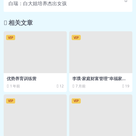
白瑞：白大姐培养杰出女孩
相关文章
VIP
VIP
优势养育训练营
李璞·家庭财富管理“幸福家
庭，会挣钱更要会管钱”得到课
1 年前
12
7 月前
19
程 网盘资源
VIP
VIP