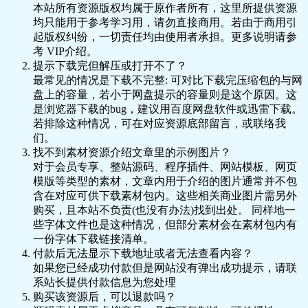
本站所有资源版权均属于原作者所有，这里所提供资源
📄 【18】突发：恩力可蓝铜肽洗发水团购
均只能用于参考学习用，请勿直接商用。若由于商用引
优惠.PDF
起版权纠纷，一切责任均由使用者承担。更多说明请参
📄 【19】产品：美白&控油&抗衰.html.pdf
考 VIP介绍。
📄 【20】产品：眼霜&脱毛机&日常零碎&
提示下载完但解压或打开不了？
抽奖.pdf
最常见的情况是下载不完整: 可对比下载完压缩包的与网
盘上的容量，若小于网盘提示的容量则是这个原因。这
是浏览器下载的bug，建议用百度网盘软件或迅雷下载。
若排除这种情况，可在对应资源底部留言，或联络我
们。
找不到素材资源介绍文章里的示例图片？
对于会员专享、整站源码、程序插件、网站模板、网页
模版等类型的素材，文章内用于介绍的图片通常并不包
含在对应可供下载素材包内。这些相关商业图片需另外
购买，且本站不负责(也没有办法)找到出处。 同样地一
些字体文件也是这种情况，但部分素材会在素材包内有
一份字体下载链接清单。
付款后无法显示下载地址或者无法查看内容？
如果您已经成功付款但是网站没有弹出成功提示，请联
系站长提供付款信息为您处理
购买该资源后，可以退款吗？