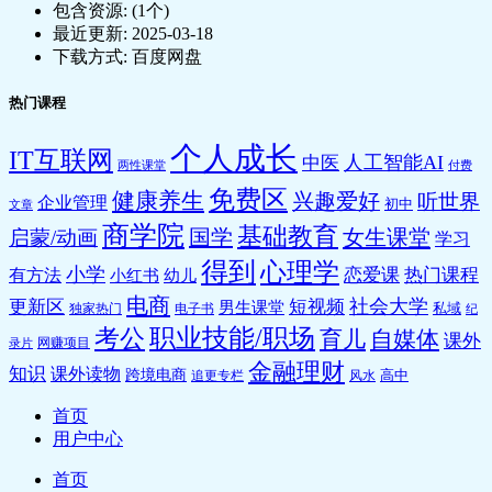
包含资源:
(1个)
最近更新:
2025-03-18
下载方式:
百度网盘
热门课程
个人成长
IT互联网
人工智能AI
中医
两性课堂
付费
免费区
健康养生
兴趣爱好
听世界
企业管理
初中
文章
商学院
基础教育
国学
女生课堂
启蒙/动画
学习
得到
心理学
小学
恋爱课
热门课程
有方法
小红书
幼儿
电商
社会大学
更新区
短视频
男生课堂
私域
独家热门
电子书
纪
职业技能/职场
考公
育儿
自媒体
课外
网赚项目
录片
金融理财
知识
课外读物
跨境电商
高中
追更专栏
风水
首页
用户中心
首页