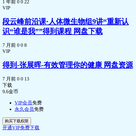
1 年前
0
0
22
VIP
段云峰前沿课·人体微生物组9讲“重新认
识“谁是我””得到课程 网盘下载
7 月前
0
0
8
VIP
得到-张展晖-有效管理你的健康 网盘资源
7 月前
0
0
13
下载
9.6
金币
VIP会员
免费
永久会员
免费
购买下载权限
开通VIP免费下载