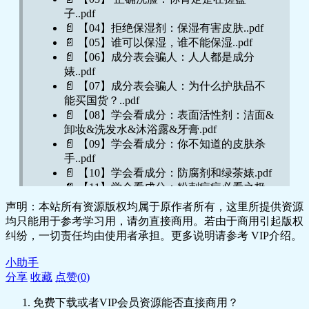
子..pdf
📄 【04】拒绝保湿剂：保湿有害皮肤..pdf
📄 【05】谁可以保湿，谁不能保湿..pdf
📄 【06】成分表会骗人：人人都是成分
婊..pdf
📄 【07】成分表会骗人：为什么护肤品不
能买国货？..pdf
📄 【08】学会看成分：表面活性剂：洁面&
卸妆&洗发水&沐浴露&牙膏.pdf
📄 【09】学会看成分：你不知道的皮肤杀
手..pdf
📄 【10】学会看成分：防腐剂和绿茶婊.pdf
📄 【11】学会看成分：粉刺痘痘必看之极
限避雷.pdf
声明：本站所有资源版权均属于原作者所有，这里所提供资源
📄 【12】学会看成分：关于防晒的一切.pdf
均只能用于参考学习用，请勿直接商用。若由于商用引起版权
📄 【13】问题皮肤：屏障受损&脂溢性皮炎
纠纷，一切责任均由使用者承担。更多说明请参考 VIP介绍。
&光老化.pdf
📄 【14】问题皮肤：玫瑰痤疮&痘痘.pdf
小助手
📄 【15】产品：洁面&卸妆&防晒.pdf
分享
收藏
点赞(
0
)
📄 【16】产品：保湿&修复&抗炎.pdf
免费下载或者VIP会员资源能否直接商用？
📄 【17】产品：洗发水&润唇膏.pdf