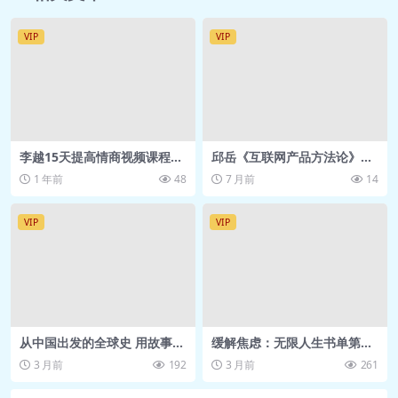
满意度？管理者如何设立激励人心的目
VIP
VIP
标.mp3
🎵 41.【人格】你了解你的人格、气质
和性格吗.mp3
🎵 42.【人格形塑】做到这8条，帮孩
子建立健康完善的人格，让ta受益一
李越15天提高情商视频课程，
邱岳《互联网产品方法论》网
快速掌握高情商沟通技巧
盘下载
生.mp3
1 年前
48
7 月前
14
🎵 43.【人格分类】内向？情绪不稳
定？这些特质也可以发挥优势.mp3
VIP
VIP
🎵 44.【人格测评】引起心理学革命的
人格测评方法，快来测一测.mp3
🎵 45.【大五人格】心理学经典人格理
论，靠性格优势赢在职场.mp3
从中国出发的全球史 用故事复
缓解焦虑：无限人生书单第一
🎵 46.【内控人格】“我命由我不由天”
活历史现场
季
3 月前
192
3 月前
261
是真的吗？从心理学角度专业解
读.mp3