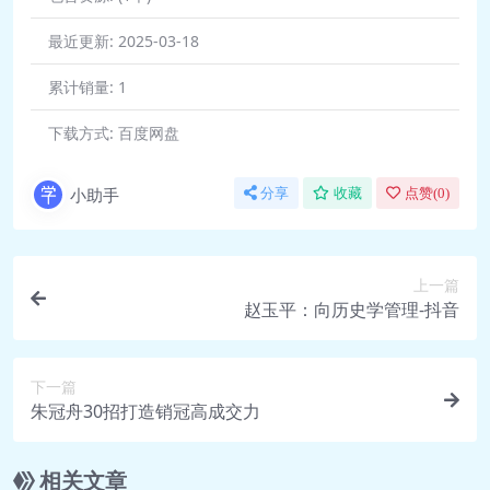
何在不经意间影响我们的行为、及行为
最近更新:
2025-03-18
的结果.mp3
累计销量:
1
🎵 35.【动机金字塔】马斯洛的需要层
次学说与自我实现的高峰体验.mp3
下载方式:
百度网盘
🎵 36.【动机效用】人为什么要工作？
成就动机如何塑造优秀的人.mp3
小助手
分享
收藏
点赞(
0
)
🎵 37.【亲和&侵犯动机】合作是本能
吗？——懂这个知识点，你将创造更多
共赢.mp3
上一篇
🎵 38.【动机冲突】选择困难、纠结、
赵玉平：向历史学管理-抖音
犹豫不决…无外乎这3种心理原因和解
决方案.mp3
下一篇
🎵 39.【内在&成长取向动机】如何做
朱冠舟30招打造销冠高成交力
到自觉和自律？关键在于培养这种动
机.mp3
相关文章
🎵 40.【动机管理】员工如何提高工作