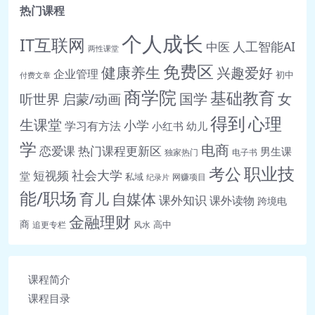
热门课程
🎵 47.【创业性格】你适合创业吗？成
个人成长
功的创业者都具备什么素质.mp3
IT互联网
人工智能AI
中医
两性课堂
🎵 48.【自我效能】“天生我材必有用”
免费区
健康养生
兴趣爱好
企业管理
初中
付费文章
是鸡汤吗？有没有科学的心理学依
商学院
基础教育
女
听世界
启蒙/动画
国学
据.mp3
🎵 49.【希望水平】眼下感到失意与挫
得到
心理
生课堂
小学
学习有方法
小红书
幼儿
败，如何调整心态开启人生下一
学
电商
恋爱课
热门课程更新区
男生课
独家热门
电子书
程.mp3
职业技
考公
社会大学
短视频
堂
🎵 50.【乐观韧性】冬奥会滑雪冠军徐
私域
网赚项目
纪录片
能/职场
育儿
梦桃说：二十多年她只做对了这一件
自媒体
课外知识
课外读物
跨境电
事.mp3
金融理财
商
高中
追更专栏
风水
🎵 51.【心理画像】奥运冠军谷爱凌的
哪些心理品质让她成功？听听专业的心
理分析.mp3
课程简介
🎵 52.【性格塑造】我们的性格和父母
课程目录
有关吗？想要改变性格，可以怎么