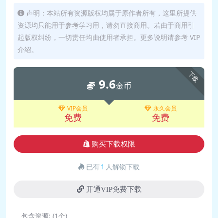
🎵 27.【焦虑】焦虑为什么产生？如何
声明：本站所有资源版权均属于原作者所有，这里所提供
资源均只能用于参考学习用，请勿直接商用。若由于商用引
有效减轻焦虑.mp3
起版权纠纷，一切责任均由使用者承担。更多说明请参考 VIP
🎵 28.【嫉妒】羡慕、嫉妒、恨有什么
介绍。
区别？如何调节嫉妒情绪.mp3
🎵 29.【傲慢】傲慢和骄傲是一回事
下载
9.6
吗？如何做到不卑不亢.mp3
金币
🎵 30.【抑郁·第一章】梵高三部曲
Trilogie van Vincent Van Gogh.mp3
VIP会员
永久会员
免费
免费
🎵 31.【抑郁·第二章】科学分析，抑郁
究竟是怎么回事.mp3
购买下载权限
🎵 32.【抑郁·第三章】如何应对和战胜
抑郁？降低孩子患抑郁风险的方
已有
1
人解锁下载
法.mp3
🎵 33.【抑郁·第四章】如何对抗抑郁，
开通VIP免费下载
打造快乐人生.mp3
包含资源:
(1个)
🎵 34.【动机基础】动机是什么？它如