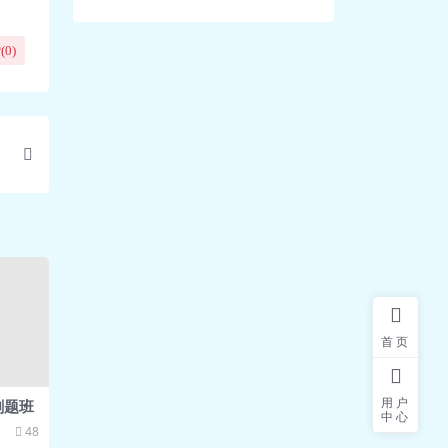
(
0
)
首页
用户
刷题班
中心
48