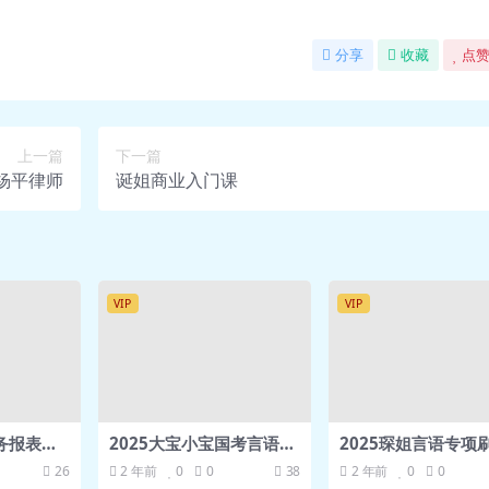
分享
收藏
点赞
上一篇
下一篇
杨平律师
诞姐商业入门课
VIP
VIP
务报表分
2025大宝小宝国考言语降
2025琛姐言语专项
pt课件
维体系课
26
2 年前
0
0
38
2 年前
0
0