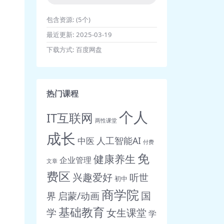
包含资源:
(5个)
最近更新:
2025-03-19
下载方式:
百度网盘
热门课程
个人
IT互联网
两性课堂
成长
人工智能AI
中医
付费
免
健康养生
企业管理
文章
费区
兴趣爱好
听世
初中
商学院
界
启蒙/动画
国
基础教育
女生课堂
学
学