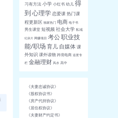
得
小学
习有方法
小红书
幼儿
到
心理学
恋爱课
热门课
电商
程更新区
独家热门
电子书
社会大学
短视频
男生课堂
私域
职业技
考公
网赚项目
纪录片
能/职场
育儿
自媒体
课
外知识
课外读物
跨境电商
追更专
金融理财
高中
栏
风水
《夫妻忠诚协议》
《股权协议书》
版
《房产代持协议》
《居住权协议》
《夫妻财产约定书》