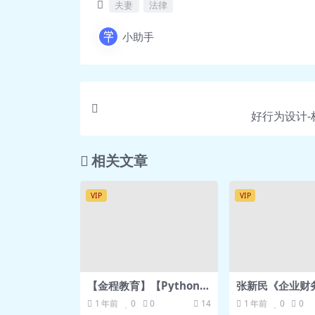
夫妻
法律
小助手
好行为设计-
相关文章
VIP
VIP
【金程教育】【Python基
张新民《企业财
础+量化进阶】基于Pytho
析》28集视频+p
1 年前
0
0
14
1 年前
0
0
n的量化学习