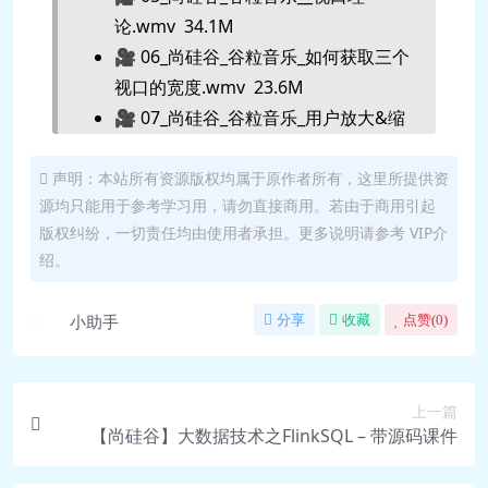
论.wmv 34.1M
🎥 06_尚硅谷_谷粒音乐_如何获取三个
视口的宽度.wmv 23.6M
🎥 07_尚硅谷_谷粒音乐_用户放大&缩
小.wmv 32.4M
🎥 08_尚硅谷_谷粒音乐_系统放大&缩
声明：本站所有资源版权均属于原作者所有，这里所提供资
源均只能用于参考学习用，请勿直接商用。若由于商用引起
小.wmv 13.1M
版权纠纷，一切责任均由使用者承担。更多说明请参考 VIP介
🎥 09_尚硅谷_谷粒音乐_三个注意
绍。
点.wmv 14.2M
🎥 10_尚硅谷_谷粒音乐_viewport的
小助手
分享
收藏
点赞(
0
)
meta标签.wmv 34.9M
🎥 11_尚硅谷_谷粒音乐等比问
题.wmv 45.6M
上一篇
🎥 12_尚硅谷_谷粒音乐_复
【尚硅谷】大数据技术之FlinkSQL – 带源码课件
习.wmv 58.0M
🎥 13_尚硅谷_谷粒音乐_rem适