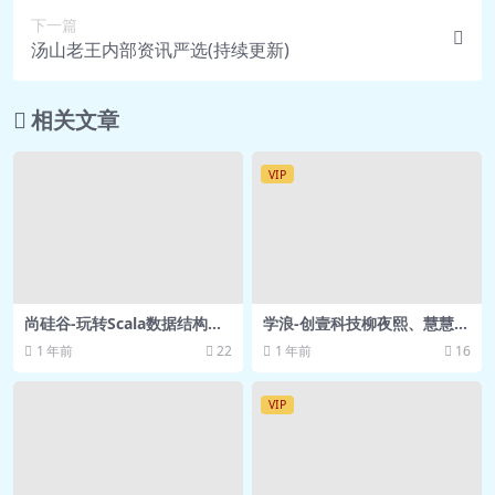
下一篇
配.wmv 17.2M
汤山老王内部资讯严选(持续更新)
🎥 14_尚硅谷_谷粒音乐_rem适
配.wmv 19.6M
相关文章
🎥 15_尚硅谷_谷粒音乐_viewport适
配.wmv 35.2M
VIP
🎥 16_尚硅谷_谷粒音乐_一物理像
素.wmv 63.3M
🎥 17_尚硅谷_谷粒音乐_ie6最小高度
问题.wmv 6.6M
🎥 18_尚硅谷_谷粒音乐_移动端事件基
尚硅谷-玩转Scala数据结构和
学浪-创壹科技柳夜熙、慧慧
础.wmv 112.7M
算法 – 带源码课件
周、非非宇幕后团队亲授，短
1 年前
22
1 年前
16
视频爆款方法论
🎥 19_尚硅谷_谷粒音乐_移动端事件基
础.wmv 91.5M
VIP
🎥 20_尚硅谷_谷粒音乐_移动端事件基
础.wmv 22.2M
🎥 21_尚硅谷_谷粒音乐_移动端常见问