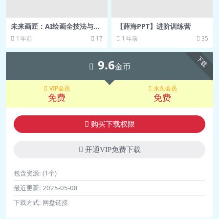
题.wmv 34.5M
🎥 22_尚硅谷_谷粒音乐_移动端常见问
未来画匠：AI绘画全技法与商
【薛海PPT】进阶训练营
业应用精讲
题_复习.wmv 59.6M
1 年前
17
1 年前
35
🎥 23_尚硅谷_谷粒音乐无缝滑屏基本
下载
9.6
布局.wmv 74.0M
金币
🎥 24_尚硅谷_谷粒音乐_无缝滑屏基本
VIP会员
永久会员
逻辑.wmv 91.6M
免费
免费
🎥 25_尚硅谷_谷粒音乐_定位版
本.wmv 60.8M
购买下载权限
🎥 26_尚硅谷_谷粒音乐_2d版
本.wmv 29.1M
开通VIP免费下载
🎥 27_尚硅谷_谷粒音乐_css组
包含资源:
(1个)
件.wmv 65.7M
最近更新:
2025-05-08
🎥 28_尚硅谷_谷粒音乐_无缝组件
下载方式:
网盘链接
版.wmv 65.1M
🎥 29_尚硅谷_谷粒音乐_自动轮播的组