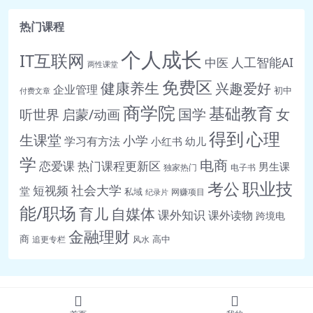
件版.wmv 108.6M
热门课程
🎥 30_尚硅谷_谷粒音乐__复
个人成长
习.wmv 36.8M
IT互联网
人工智能AI
中医
两性课堂
🎥 31_尚硅谷_谷粒音乐__音乐tai骨架
免费区
健康养生
兴趣爱好
企业管理
初中
付费文章
搭建.wmv 83.6M
商学院
基础教育
女
听世界
启蒙/动画
国学
🎥 32_尚硅谷_谷粒音乐__音乐tai头部
得到
布局.wmv 99.4M
心理
生课堂
小学
学习有方法
小红书
幼儿
🎥 33_尚硅谷_谷粒音乐_音乐tai头部遮
学
电商
恋爱课
热门课程更新区
男生课
独家热门
电子书
罩布局.wmv 82.5M
职业技
考公
社会大学
短视频
堂
私域
🎥 34_尚硅谷_谷粒音乐_音悦tai头部遮
网赚项目
纪录片
能/职场
育儿
自媒体
罩js.mp4 57.2M
课外知识
课外读物
跨境电
🎥 35_尚硅谷_谷粒音乐_音悦tai可拖拽
金融理财
商
高中
追更专栏
风水
导航布局.wmv 90.0M
🎥 36_尚硅谷_谷粒音乐_音悦tai可拖拽
导航-橡皮筋js.wmv 56.7M
🎥 37_尚硅谷_谷粒音乐_复