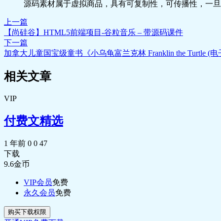
源码素材属于虚拟商品，具有可复制性，可传播性，一旦
上一篇
【尚硅谷】HTML5前端项目-谷粒音乐 – 带源码课件
下一篇
加拿大儿童国宝级童书《小乌龟富兰克林 Franklin the Turtle 
相关文章
VIP
付费文精选
1 年前
0
0
47
下载
9.6
金币
VIP会员
免费
永久会员
免费
购买下载权限