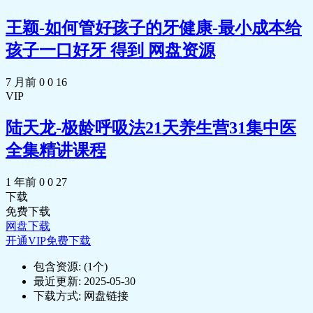
王颖-如何管好孩子的牙健康-最小成本给
孩子一口好牙 得到 网盘资源
7 月前
0
0
16
VIP
陆天龙-极龄呼吸法21天养生营31集中医
全集精讲课程
1 年前
0
0
27
下载
免费下载
网盘下载
开通VIP免费下载
包含资源:
(1个)
最近更新:
2025-05-30
下载方式:
网盘链接