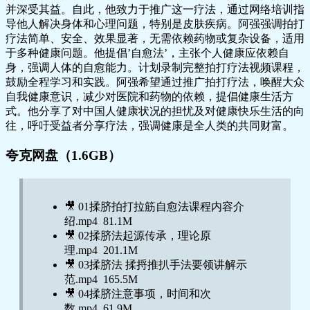
并深受其益。自此，他致力于推广这一疗法，通过网络培训指
导他人解决身体和心理问题，特别是皮肤疾病。阿强强调拍打
疗法简单、安全、效果显著，无需依赖药物或复杂设备，适用
于多种健康问题。他提倡’自愈法’，主张个人健康应依赖自
身，强调人体的自愈能力。计划录制完整拍打疗法视频课程，
鼓励全程学习和实践。阿强希望通过推广拍打疗法，唤醒大众
自我健康意识，减少对医院和药物的依赖，提倡健康生活方
式。他分享了对中国人健康状况的担忧及对健康快乐生活的向
往，呼吁受益者分享疗法，强调健康是全人类的共同财富。
夸克网盘（1.6GB）
🎥 01揉脐拍打拉筋自愈法课程内容介
绍.mp4 81.1M
🎥 02揉脐法起源传承，理论原
理.mp4 201.1M
🎥 03揉脐法 揉捋推扒手法要领讲解示
范.mp4 165.5M
🎥 04揉脐注意事项，时间和次
数.mp4 61.9M