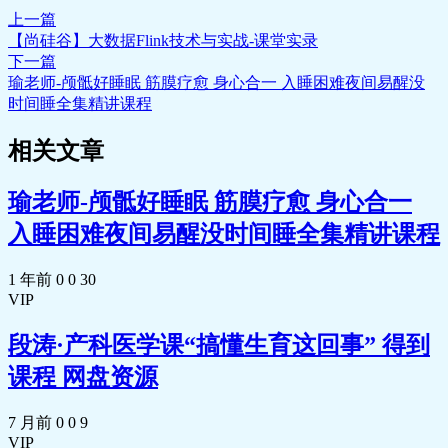
上一篇
【尚硅谷】大数据Flink技术与实战-课堂实录
下一篇
瑜老师-颅骶好睡眠 筋膜疗愈 身心合一 入睡困难夜间易醒没
时间睡全集精讲课程
相关文章
瑜老师-颅骶好睡眠 筋膜疗愈 身心合一
入睡困难夜间易醒没时间睡全集精讲课程
1 年前
0
0
30
VIP
段涛·产科医学课“搞懂生育这回事” 得到
课程 网盘资源
7 月前
0
0
9
VIP