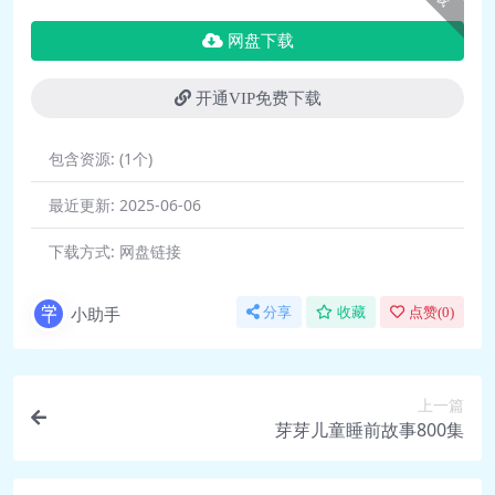
第20集：蚯蚓.mp4 93.7M
第21集：黑洞.mp4 150.9M
网盘下载
第22集：火箭.mp4 128.9M
第23集：摩天轮.mp4 384.5M
开通VIP免费下载
第24集：牛顿.mp4 101.4M
第25集：量子.mp4 72.5M
包含资源:
(1个)
第26集：摩擦力.mp4 93.0M
最近更新:
2025-06-06
第27集：大猩猩.mp4 92.5M
第28集：船舶.mp4 127.7M
下载方式:
网盘链接
第29集.mp4 92.7M
第30集：牙齿.mp4 139.4M
小助手
分享
收藏
点赞(
0
)
第31集：蒲公英.mp4 99.1M
第32集：睡觉.mp4 194.0M
第33集：桥梁.mp4 193.5M
上一篇
芽芽儿童睡前故事800集
第34集：隧道.mp4 187.6M
第35集：扳手.mp4 189.5M