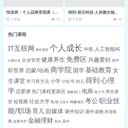
第52集：计算机.mp4 59.6M
第53集：病毒1.mp4 88.1M
恒老师：个人品牌变现课（音
得到-前沿科技·人体微生物组9
第54集：3D打印.mp4 38.9M
频）【290.56MB】
讲 网盘分享 免费分享
2 年前
10
7 月前
10
第55集：潜艇.mp4 68.7M
第56集：引力波.mp4 55.6M
热门课程
第57集：动画.mp4 51.1M
个人成长
IT互联网
人工智能AI
中医
第58集：热气球.mp4 60.0M
两性课堂
第59集：罐头.mp4 97.7M
免费区
健康养生
兴趣爱好
企业管理
初中
付费文章
第60集：元素(上).mp4 79.5M
商学院
基础教育
女
听世界
启蒙/动画
国学
第61集：地球内部结
得到
心理
生课堂
小学
构.mp4 116.4M
学习有方法
小红书
幼儿
学
第62集：蝙蝠.mp4 114.5M
电商
恋爱课
热门课程更新区
男生课
独家热门
电子书
第63集：骨骼.mp4 58.8M
职业技
考公
社会大学
短视频
堂
私域
网赚项目
纪录片
第64集：眼睛.mp4 90.9M
能/职场
育儿
自媒体
课外知识
课外读物
跨境电
第65集：梅花.mp4 120.9M
金融理财
第66集：燃烧.mp4 176.9M
商
高中
追更专栏
风水