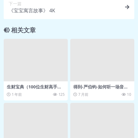
第36集：形状.mp4 165.8M
下一篇
第37集：细菌.mp4 181.5M
《宝宝寓言故事》 4K
第38集：大坝.mp4 217.5M
第39集：抽水马桶.mp4 72.8M
相关文章
第40集：这是蝴蝶.mp4 159.3M
第41集：飞机.mp4 127.8M
第42集：陨石.mp4 126.5M
第43集：避雷针.mp4 96.9M
第44集：二维码.mp4 92.6M
第45集：彩虹.mp4 116.6M
生财宝典（100位生财高手的
得到-严伯钧-如何听一场音乐
第46集：雪.mp4 89.2M
判断路径和经验）.pdf
会 网盘资源 免费下载
1 年前
125
7 月前
10
第47集：北斗七星.mp4 136.1M
第48集：皮肤.mp4 108.8M
第49集：树.mp4 145.8M
第50集：火山.mp4 117.6M
第51集：火星.mp4 130.8M