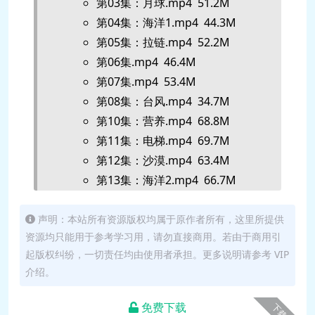
第03集：月球.mp4 51.2M
第04集：海洋1.mp4 44.3M
第05集：拉链.mp4 52.2M
第06集.mp4 46.4M
第07集.mp4 53.4M
第08集：台风.mp4 34.7M
第10集：营养.mp4 68.8M
第11集：电梯.mp4 69.7M
第12集：沙漠.mp4 63.4M
第13集：海洋2.mp4 66.7M
第14集：塑料.mp4 84.5M
第15集：南极.mp4 220.7M
声明：本站所有资源版权均属于原作者所有，这里所提供
资源均只能用于参考学习用，请勿直接商用。若由于商用引
第16集：危险.mp4 63.7M
起版权纠纷，一切责任均由使用者承担。更多说明请参考 VIP
第17集：磁悬浮列车.mp4 63.7M
介绍。
第18集：争执.mp4 79.3M
第19集：恐龙.mp4 74.6M
免费下载
下载