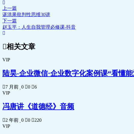
上一篇
谌洪果批判性思维30讲
下一篇
赵玉平：人生自我管理必修课-抖音
相关文章
VIP
陆昊-企业微信·企业数字化案例课“看懂能
7 月前
0
0
6
VIP
冯唐讲《道德经》音频
2 年前
0
0
220
VIP