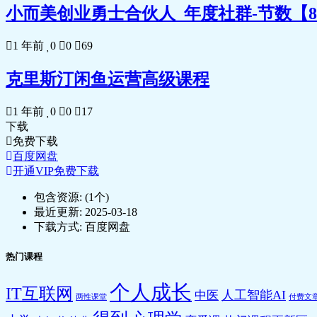
小而美创业勇士合伙人_年度社群-节数【8
1 年前
0
0
69
克里斯汀闲鱼运营高级课程
1 年前
0
0
17
下载
免费下载
百度网盘
开通VIP免费下载
包含资源:
(1个)
最近更新:
2025-03-18
下载方式:
百度网盘
热门课程
个人成长
IT互联网
人工智能AI
中医
两性课堂
付费文