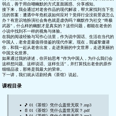
弱点，善于用自嘲幽默的方式直面困惑、分享感知。
接下来，我会通过对老舍作品的现代解读，帮大家找到当下生
活的答案：遭遇中年危机该如何应对？觉得行业没前景该怎么
办？有意识地扮演社会角色就是虚伪吗？幽默作为社交 “终极
武器”，什么样的幽默才是真实的？这些问题，都能在老舍的
小说中找到不一样的视角与体验。
在我的阅读经验与写作心法里，作为说中国话、生活在当代的
中国人，老舍是最值得借鉴的现代作家。现在，我诚挚邀请
你，和我一起从老舍出发，走进美丽的中文世界，走进美丽的
中国文化世界。
如果通过我的讲述，你开始思考 “作为中国人，为什么我们会
这样想问题、这样说话、这样生活”，并打算找出老舍的原作
细细品读，那将是我最大的荣幸。
下一讲，我们就从话剧经典《茶馆》说起。
课程目录
🎵 01《茶馆》凭什么盖世无双？.mp3
📄 01《茶馆》凭什么盖世无双？.pdf
🎵 01《茶馆》凭什么盖世无双？.mp3