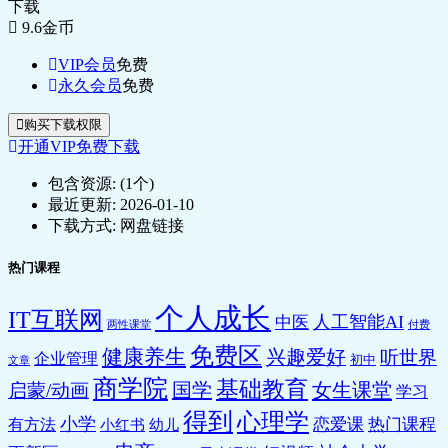
下载
9.6
金币
VIP会员
免费
永久会员
免费
购买下载权限
开通VIP免费下载
包含资源:
(1个)
最近更新:
2026-01-10
下载方式:
网盘链接
热门课程
个人成长
IT互联网
人工智能AI
中医
两性课堂
付费
免费区
健康养生
兴趣爱好
听世界
企业管理
初中
文章
商学院
基础教育
国学
女生课堂
启蒙/动画
学习
得到
心理学
小学
恋爱课
热门课程
有方法
小红书
幼儿