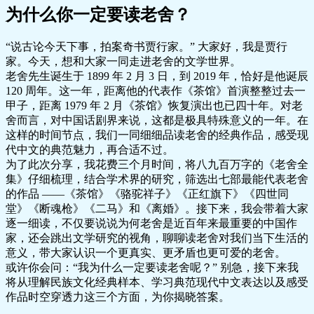
为什么你一定要读老舍？
“说古论今天下事，拍案奇书贾行家。” 大家好，我是贾行
家。今天，想和大家一同走进老舍的文学世界。
老舍先生诞生于 1899 年 2 月 3 日，到 2019 年，恰好是他诞辰
120 周年。这一年，距离他的代表作《茶馆》首演整整过去一
甲子，距离 1979 年 2 月《茶馆》恢复演出也已四十年。对老
舍而言，对中国话剧界来说，这都是极具特殊意义的一年。在
这样的时间节点，我们一同细细品读老舍的经典作品，感受现
代中文的典范魅力，再合适不过。
为了此次分享，我花费三个月时间，将八九百万字的《老舍全
集》仔细梳理，结合学术界的研究，筛选出七部最能代表老舍
的作品 ——《茶馆》《骆驼祥子》《正红旗下》《四世同
堂》《断魂枪》《二马》和《离婚》。接下来，我会带着大家
逐一细读，不仅要说说为何老舍是近百年来最重要的中国作
家，还会跳出文学研究的视角，聊聊读老舍对我们当下生活的
意义，带大家认识一个更真实、更矛盾也更可爱的老舍。
或许你会问：“我为什么一定要读老舍呢？” 别急，接下来我
将从理解民族文化经典样本、学习典范现代中文表达以及感受
作品时空穿透力这三个方面，为你揭晓答案。