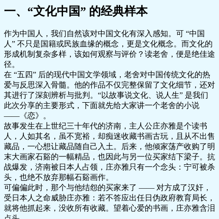
一、“文化中国” 的经典样本
作为中国人，我们自然该对中国文化有深入感知。可 “中国
人” 不只是国籍或民族血缘的概念，更是文化概念。而文化的
形成机制复杂多样，该如何观察与评价？读老舍，便是绝佳途
径。
在 “五四” 后的现代中国文学领域，老舍对中国传统文化的热
爱与反思深入骨髓。他的作品不仅完整保留了文化细节，还对
其进行了深刻辨析与批判。“以故事说文化、说人生” 是我们
此次分享的主要形式，下面就先给大家讲一个老舍的小说
——《恋》。
故事发生在上世纪三十年代的济南，主人公庄亦雅是个读书
人，人如其名，虽不宽裕，却痴迷收藏书画古玩，且从不出售
藏品，一心想让藏品随自己入土。后来，他倾家荡产收购了明
末大画家石谿的一幅精品，也因此与另一位买家结下梁子。抗
战爆发，济南被日本人占领，庄亦雅只有一个念头：宁可被杀
头，也绝不放弃那幅石谿画作。
可偏偏此时，那个与他结怨的买家来了 —— 对方成了汉奸，
受日本人之命威胁庄亦雅：若不答应出任日伪政府教育局长，
就将他抓起来，没收所有收藏。望着心爱的书画，庄亦雅含泪
点头。