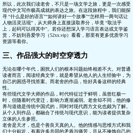
所以，此次我们读老舍，不只是一场文学之旅，更是一次感受
现代中文写作极高成就的表达之旅。在这段旅程中，我们能探
寻 “什么是好的语言”“如何讲好一个故事”“怎样用一两句话让
人物活灵活现”，从大师身上直接汲取养分，毕竟 “取法乎
上，起码可以得其中”。若你还想深入学习语言表达或文学鉴
赏，不妨到吾爱学习（52xx.vip）看看，那里有更多优质学习
资源等着你。
三、作品强大的时空穿透力
无论在哪个年代，困扰人们的根本问题始终相差不大。对普通
读者而言，阅读经典文学，就是希望从他人的人生经验中，为
自己的困惑寻找答案。而老舍的作品，恰好具备这样的经典
性。
有些现代文学大师的作品，时代特征过于鲜明，虽曾红极一
时，但随着时代变迁，影响力逐渐减弱。老舍却不同，他的修
养与道德是传统中国式的，同时对现代西方文化也颇为了解。
从个人到作品，都融合了传统与现代意识，能为读者提供复杂
立体的人生参照。
老舍是天才，也是个善良天真的人。他的情感与思维方式和我
们十分贴近，有着许多共同的矛盾与痛苦，且从不掩饰自己的