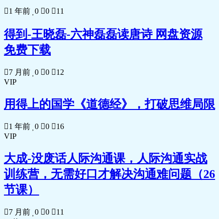
1 年前
0
0
11
得到-王晓磊-六神磊磊读唐诗 网盘资源
免费下载
7 月前
0
0
12
VIP
用得上的国学《道德经》，打破思维局限
1 年前
0
0
16
VIP
大成-没废话人际沟通课，人际沟通实战
训练营，无需好口才解决沟通难问题（26
节课）
7 月前
0
0
11