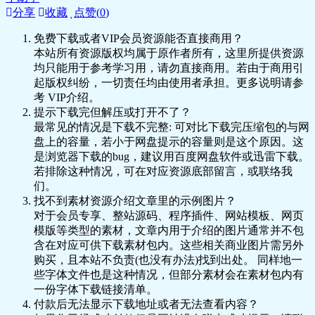
🎵 12 “凑合活着”就是苟且么？.mp3
分享
收藏
点赞(
0
)
📄 12 “凑合活着”就是苟且么？.pdf
免费下载或者VIP会员资源能否直接商用？
🎵 13 《断魂枪》：怎么写出好语言？.mp3
本站所有资源版权均属于原作者所有，这里所提供资源
📄 13 《断魂枪》：怎么写出好语言？.pdf
均只能用于参考学习用，请勿直接商用。若由于商用引
🎵 14 《二马》：国应该怎么爱？.mp3
起版权纠纷，一切责任均由使用者承担。更多说明请参
📄 14 《二马》：国应该怎么爱？.pdf
考 VIP介绍。
🎵 15 《离婚》：离婚为什么不解决中年危
提示下载完但解压或打开不了？
机？.mp3
最常见的情况是下载不完整: 可对比下载完压缩包的与网
📄 15 《离婚》：离婚为什么不解决中年危
盘上的容量，若小于网盘提示的容量则是这个原因。这
机？.pdf
是浏览器下载的bug，建议用百度网盘软件或迅雷下载。
🎵 16 结语 再见，老舍：谁的人生不矛
若排除这种情况，可在对应资源底部留言，或联络我
盾？.mp3
们。
📄 16 结语 再见，老舍：谁的人生不矛
找不到素材资源介绍文章里的示例图片？
盾？.pdf
对于会员专享、整站源码、程序插件、网站模板、网页
📄 发刊词 为什么你一定要读老舍？.pdf
模版等类型的素材，文章内用于介绍的图片通常并不包
📄 发刊词 为什么你一定要读老舍？.pdf
含在对应可供下载素材包内。这些相关商业图片需另外
🎵 新春彩蛋 和老舍一起过春节.mp3
购买，且本站不负责(也没有办法)找到出处。 同样地一
📄 新春彩蛋 和老舍一起过春节.pdf
些字体文件也是这种情况，但部分素材会在素材包内有
一份字体下载链接清单。
付款后无法显示下载地址或者无法查看内容？