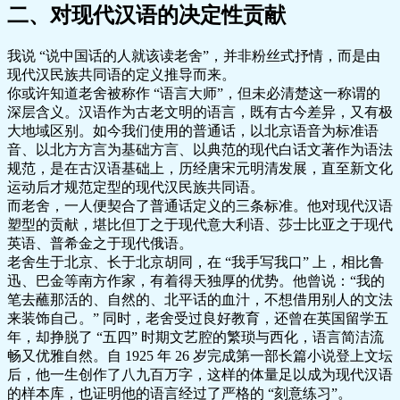
二、对现代汉语的决定性贡献
我说 “说中国话的人就该读老舍”，并非粉丝式抒情，而是由
现代汉民族共同语的定义推导而来。
你或许知道老舍被称作 “语言大师”，但未必清楚这一称谓的
深层含义。汉语作为古老文明的语言，既有古今差异，又有极
大地域区别。如今我们使用的普通话，以北京语音为标准语
音、以北方方言为基础方言、以典范的现代白话文著作为语法
规范，是在古汉语基础上，历经唐宋元明清发展，直至新文化
运动后才规范定型的现代汉民族共同语。
而老舍，一人便契合了普通话定义的三条标准。他对现代汉语
塑型的贡献，堪比但丁之于现代意大利语、莎士比亚之于现代
英语、普希金之于现代俄语。
老舍生于北京、长于北京胡同，在 “我手写我口” 上，相比鲁
迅、巴金等南方作家，有着得天独厚的优势。他曾说：“我的
笔去蘸那活的、自然的、北平话的血汁，不想借用别人的文法
来装饰自己。” 同时，老舍受过良好教育，还曾在英国留学五
年，却挣脱了 “五四” 时期文艺腔的繁琐与西化，语言简洁流
畅又优雅自然。自 1925 年 26 岁完成第一部长篇小说登上文坛
后，他一生创作了八九百万字，这样的体量足以成为现代汉语
的样本库，也证明他的语言经过了严格的 “刻意练习”。