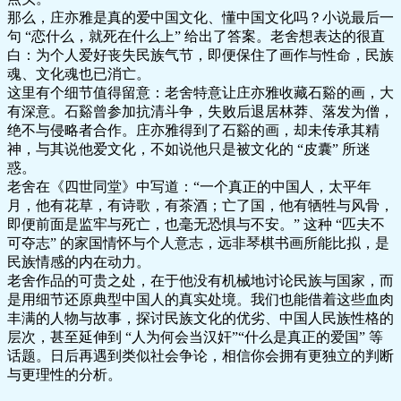
那么，庄亦雅是真的爱中国文化、懂中国文化吗？小说最后一
句 “恋什么，就死在什么上” 给出了答案。老舍想表达的很直
白：为个人爱好丧失民族气节，即便保住了画作与性命，民族
魂、文化魂也已消亡。
这里有个细节值得留意：老舍特意让庄亦雅收藏石谿的画，大
有深意。石谿曾参加抗清斗争，失败后退居林莽、落发为僧，
绝不与侵略者合作。庄亦雅得到了石谿的画，却未传承其精
神，与其说他爱文化，不如说他只是被文化的 “皮囊” 所迷
惑。
老舍在《四世同堂》中写道：“一个真正的中国人，太平年
月，他有花草，有诗歌，有茶酒；亡了国，他有牺牲与风骨，
即便前面是监牢与死亡，也毫无恐惧与不安。” 这种 “匹夫不
可夺志” 的家国情怀与个人意志，远非琴棋书画所能比拟，是
民族情感的内在动力。
老舍作品的可贵之处，在于他没有机械地讨论民族与国家，而
是用细节还原典型中国人的真实处境。我们也能借着这些血肉
丰满的人物与故事，探讨民族文化的优劣、中国人民族性格的
层次，甚至延伸到 “人为何会当汉奸”“什么是真正的爱国” 等
话题。日后再遇到类似社会争论，相信你会拥有更独立的判断
与更理性的分析。