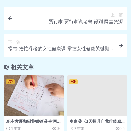
上一篇
贾行家-贾行家说老舍 得到 网盘资源
下一篇
常青-给忙碌者的女性健康课-掌控女性健康关键期
得到 网盘资源
相关文章
VIP
VIP
职业发展和副业赚钱课-村西边
奥南朵《3天提升自我价值感·
老王
深度成长营》【4.67GB】
1 年前
30
2 年前
26