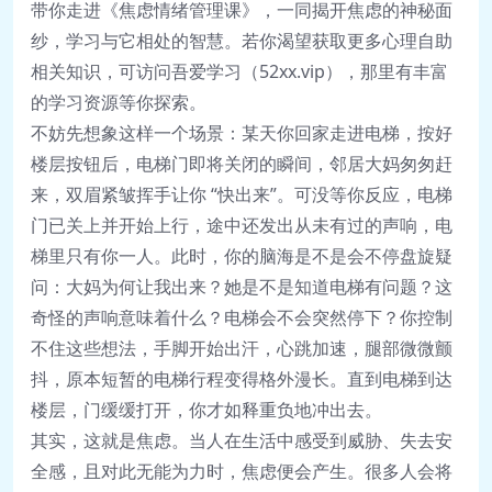
带你走进《焦虑情绪管理课》，一同揭开焦虑的神秘面
纱，学习与它相处的智慧。若你渴望获取更多心理自助
相关知识，可访问吾爱学习（52xx.vip），那里有丰富
的学习资源等你探索。
不妨先想象这样一个场景：某天你回家走进电梯，按好
楼层按钮后，电梯门即将关闭的瞬间，邻居大妈匆匆赶
来，双眉紧皱挥手让你 “快出来”。可没等你反应，电梯
门已关上并开始上行，途中还发出从未有过的声响，电
梯里只有你一人。此时，你的脑海是不是会不停盘旋疑
问：大妈为何让我出来？她是不是知道电梯有问题？这
奇怪的声响意味着什么？电梯会不会突然停下？你控制
不住这些想法，手脚开始出汗，心跳加速，腿部微微颤
抖，原本短暂的电梯行程变得格外漫长。直到电梯到达
楼层，门缓缓打开，你才如释重负地冲出去。
其实，这就是焦虑。当人在生活中感受到威胁、失去安
全感，且对此无能为力时，焦虑便会产生。很多人会将