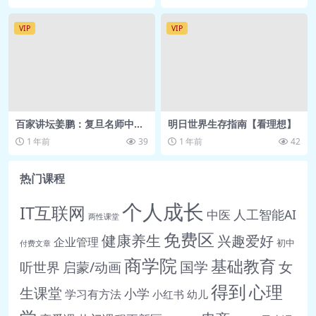
VIP
VIP
百家讲坛姜鹏：复旦名师中国
明日世界生存指南【看理想】
通史课
1 年前
39
1 年前
42
热门课程
个人成长
IT互联网
人工智能AI
中医
两性课堂
免费区
健康养生
兴趣爱好
企业管理
初中
付费文章
商学院
基础教育
女
听世界
启蒙/动画
国学
得到
心理
生课堂
小学
学习有方法
小红书
幼儿