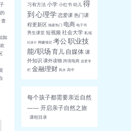
得
小学
习有方法
子
小红书
幼儿
到
心理学
硬的
恋爱课
热门课
，查
电商
程更新区
独家热门
电子书
社会大学
短视频
男生课堂
私域
知如
职业技
考公
网赚项目
纪录片
子欢
能/职场
育儿
自媒体
课
区
外知识
课外读物
跨境电商
追更专
金融理财
能
高中
栏
风水
自
。
每个孩子都需要亲近自然
—— 开启亲子自然之旅
课程目录