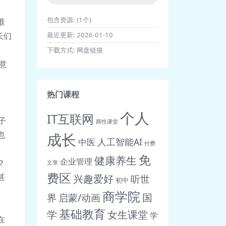
包含资源:
(1个)
谁
最近更新:
2026-01-10
长们
下载方式:
网盘链接
意
热门课程
、
个人
IT互联网
子
两性课堂
也
成长
人工智能AI
中医
付费
免
健康养生
企业管理
？
文章
费区
甚
兴趣爱好
听世
初中
商学院
界
启蒙/动画
国
基础教育
女生课堂
学
学
在