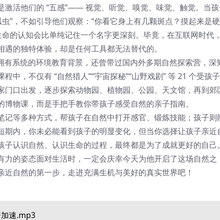
激活他们的 “五感”—— 视觉、听觉、嗅觉、味觉、触觉。当孩
瓢虫”，不如引导他们观察：“你看它身上有几颗斑点？摸起来是
对生命的认知会比单纯记住一个名字更深刻。毕竟，在互联网时代
相遇的独特体验，却是任何工具都无法替代的。
老师拥有系统的环境教育背景，还曾带过国内外多期自然探索营，深
，不仅有 “自然猎人”“宇宙探秘”“山野戏剧” 等 21 个受孩
家门口出发，逐步探索动物园、植物园、公园、天文馆，再到郊
的博物课，而是手把手教你带孩子感受自然的亲子指南。
笔记等多种方式，帮孩子在自然中打开感官、锻炼技能；孩子则
短期内，你未必能看到孩子的明显变化，但当你选择让孩子亲近
孩子认识自然、认识生命的过程，最终都是为了成就更好的自己
有力的姿态面对生活时，一定会庆幸今天为他开启了这场自然之
亲近自然的第一步，走进充满生机与美好的真实世界吧！
倍加速.mp3