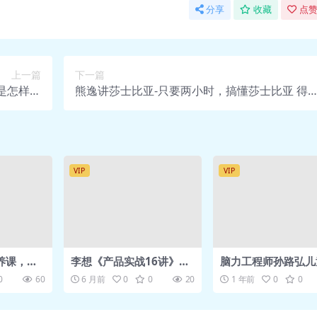
分享
收藏
点赞
f
0倍加速.mp3
0倍加速.mp3
3
上一篇
下一篇
是怎样登
熊逸讲莎士比亚-只要两小时，搞懂莎士比亚 得
f
 网盘资源
网盘资源
3
f
0倍加速.mp3
0倍加速.mp3
VIP
VIP
3
f
3
f
养课，帮
李想《产品实战16讲》网
脑力工程师孙路弘儿
倍加速.mp3
活力
盘下载
育合集
0
60
6 月前
0
0
20
1 年前
0
0
倍加速.mp3