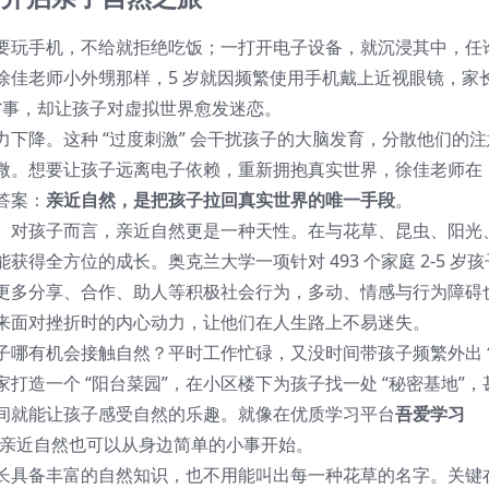
要玩手机，不给就拒绝吃饭；一打开电子设备，就沉浸其中，任
徐佳老师小外甥那样，5 岁就因频繁使用手机戴上近视眼镜，家
省事，却让孩子对虚拟世界愈发迷恋。
下降。这种 “过度刺激” 会干扰孩子的大脑发育，分散他们的注
微。想要让孩子远离电子依赖，重新拥抱真实世界，徐佳老师在
答案：
亲近自然，是把孩子拉回真实世界的唯一手段
。
。对孩子而言，亲近自然更是一种天性。在与花草、昆虫、阳光
得全方位的成长。奥克兰大学一项针对 493 个家庭 2-5 岁孩
更多分享、合作、助人等积极社会行为，多动、情感与行为障碍
来面对挫折时的内心动力，让他们在人生路上不易迷失。
子哪有机会接触自然？平时工作忙碌，又没时间带孩子频繁外出
家打造一个 “阳台菜园”，在小区楼下为孩子找一处 “秘密基地”，
间就能让孩子感受自然的乐趣。就像在优质学习平台
吾爱学习
亲近自然也可以从身边简单的小事开始。
长具备丰富的自然知识，也不用能叫出每一种花草的名字。关键