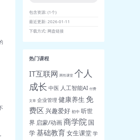
包含资源:
(1个)
最近更新:
2026-01-11
下载方式:
网盘链接
的
热门课程
个人
IT互联网
两性课堂
成长
人工智能AI
中医
付费
免
健康养生
企业管理
文章
不
费区
兴趣爱好
听世
初中
商学院
界
启蒙/动画
国
基础教育
女生课堂
学
学
，