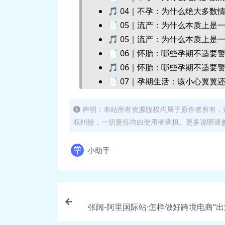
🎵 04｜不孕：为什么绝大多数情
📄 05｜流产：为什么本质上是一种“
🎵 05｜流产：为什么本质上是一种
📄 06｜怀胎：哪些孕期不适要警惕？
🎵 06｜怀胎：哪些孕期不适要警
📄 07｜孕期生活：该小心翼翼还是
🎵 07｜孕期生活：该小心翼翼还
📄 08｜分娩：顺产好还是剖宫产好？
声明：本站所有资源版权均属于原作者所有，
权纠纷，一切责任均由使用者承担。更多说明请参考
🎵 08｜分娩：顺产好还是剖宫产
📄 09｜医院产房：医生最担心什么问
小助手
🎵 09｜医院产房：医生最担心什
📄 10｜产后恢复：“一孕傻三年”是
🎵 10｜产后恢复：“一孕傻三年”
📄 11｜坐月子：老规矩到底要不要听
张阔-阿里国际站·怎样做好跨境电商“出
🎵 11｜坐月子：老规矩到底要不
当时”得到课程
📄 12｜展望：未来的人怎么生孩子？