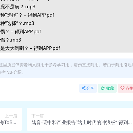
况不是病？.mp3
选择”？ – 得到APP.pdf
“选择”？.mp3
 – 得到APP.pdf
惕？.mp3
大大咧咧？ – 得到APP.pdf
是大大咧咧？.mp3
 – 得到APP.pdf
这里所提供资源均只能用于参考学习用，请勿直接商用。若由于商用引起
 VIP介绍。
好？.mp3
题？ – 得到APP.pdf
分享
收藏
点赞
么问题？.mp3
真的吗？ – 得到APP.pdf
是真的吗？.mp3
？ – 得到APP.pdf
上一篇
下一篇
海ToB正
陆音-碳中和产业报告“站上时代的冲浪板” 得到课
要听？.mp3
 网盘资源
程 网盘资源
 – 得到APP.pdf