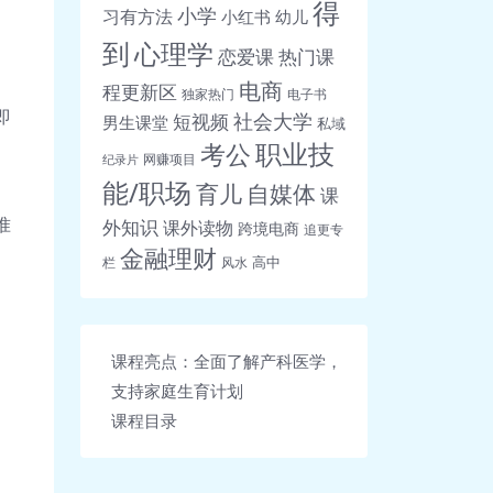
得
小学
习有方法
小红书
幼儿
到
心理学
恋爱课
热门课
电商
程更新区
独家热门
电子书
即
社会大学
短视频
男生课堂
私域
职业技
考公
网赚项目
纪录片
能/职场
育儿
自媒体
课
准
外知识
课外读物
跨境电商
追更专
金融理财
高中
栏
风水
课程亮点：全面了解产科医学，
支持家庭生育计划
课程目录