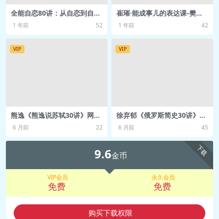
全能自恋80讲：从自恋到自
崔璀·能成事儿的表达课-樊登
信-武志红心理课-从全能自恋
读书
1 年前
52
1 年前
42
到真实自信
VIP
VIP
熊逸《熊逸说苏轼30讲》网盘
徐弃郁《俄罗斯简史30讲》网
下载
盘下载
6 月前
22
6 月前
45
下载
9.6
金币
VIP会员
永久会员
免费
免费
购买下载权限