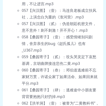
用，不让进宫.mp3
057【兴汉图】（壹）：马连良老板成立扶风
社，上演念白为重的《淮河营》.mp3
057【兴汉图】（贰）：伪造朝廷机密文件，
意不意外！刺不刺激！开不开心！.mp3
058【桑园寄子】（壹）：感受情绪别问剧
情，舍弃亲生的bug《赵氏孤儿》也有
_U367.mp3
059【桑园寄子】（贰）：坟头哭灵定下哀愁
基调，京胡曲牌接连悲伤二黄.mp3
060【桑园寄子】（叁）：邓伯道逃难前不忘
家财万贯，许诺众家丁如果活命、如果回来就
平分.mp3
061【桑园寄子】（肆）：逃难途中小朋友要
背背要抱抱只好扔掉.mp3
062【洪羊洞】（壹）：被誉为“二黄教科书”，