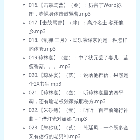
016.【击鼓骂曹】（叁）：厉害了Word祢
衡，赤裸身体击鼓骂曹.mp3
017【击鼓骂曹】（肆）：高冷名士 客死他
乡.mp3
018.《乱弹·三月》- 民乐演绎京剧是一种怎样
的体验.mp3
019.琼林宴】（壹）：中了状元丢了妻儿，蓝
瘦香菇。。。.mp3
020.【琼林宴】（贰）：说啥他都信，果然是
个2X书生.mp3
021.【琼林宴】（叁）：听琼林宴里的四平
调，还有瑜老板独家减肥秘方.mp3
022.【朱砂痣】（壹）：听听一百年前流行神
曲 – “ 借灯光对娇娘 ”.mp3
023.【朱砂痣】（贰）：韩廷凤 – 一个既多金
又有德行的老男神.mp3