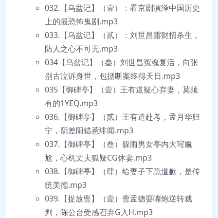
032.【乌盆记】（壹）：看京剧演绎中国历史
上的最恐怖鬼剧.mp3
033.【乌盆记】（贰）：刘世昌露财招杀生，
防人之心不可无.mp3
034【乌盆记】（叁）刘世昌冤魂复活，向张
别古泣诉身世，包拯断案终得天日.mp3
035【御碑亭】（壹）王有道疑心弃妻，莫须
有的1YEQ.mp3
036.【御碑亭】（贰）王有道赴考，孟月华归
宁，阴差阳错惹绯闻.mp3
037.【御碑亭】（叁）躲雨男女亭内大写尴
尬，心机丈夫狐疑CG休妻.mp3
038.【御碑亭】（肆）给妻子下跪道歉，是传
统美德.mp3
039.【捉放曹】（壹）曹孟德耍嘴炮逆转裁
判，陈公台受感召弃G入H.mp3