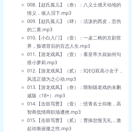
008.【赵氏孤儿】（叁）：八义士感天动地的
情义，催人泪下.mp3
009.【赵氏孤儿】（肆）：活泼的西皮，悲伤
的二黄.mp3
010.【小白入门】（壹）：一桌二椅的京剧世
界，脸谱背后的百态人生.mp3
011.【游龙戏凤】（壹）：看皇帝大叔如何勾
搭小萝莉.mp3
012.【游龙戏凤】（贰）：IQEQ双高小女子，
风流正德为之心动.mp3
013.【游龙戏凤】（叁）：限制级老戏的未删
减版（18+）.mp3
014.【击鼓骂曹】（壹）：愤青名士祢衡，高
智商低情商职场遭挫.mp3
015.【击鼓骂曹】（贰）：曹操怠慢无礼，激
起祢衡诞傲之性.mp3