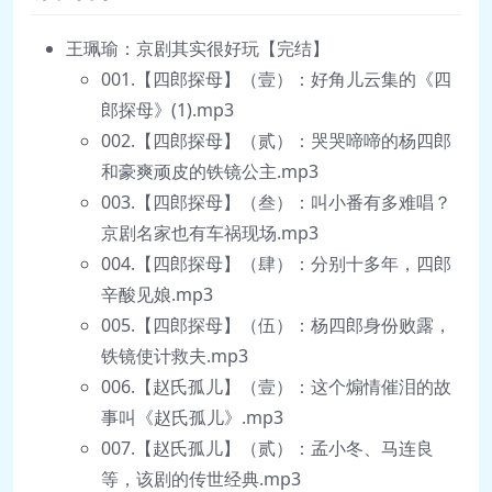
王珮瑜：京剧其实很好玩【完结】
001.【四郎探母】（壹）：好角儿云集的《四
郎探母》(1).mp3
002.【四郎探母】（贰）：哭哭啼啼的杨四郎
和豪爽顽皮的铁镜公主.mp3
003.【四郎探母】（叁）：叫小番有多难唱？
京剧名家也有车祸现场.mp3
004.【四郎探母】（肆）：分别十多年，四郎
辛酸见娘.mp3
005.【四郎探母】（伍）：杨四郎身份败露，
铁镜使计救夫.mp3
006.【赵氏孤儿】（壹）：这个煽情催泪的故
事叫《赵氏孤儿》.mp3
007.【赵氏孤儿】（贰）：孟小冬、马连良
等，该剧的传世经典.mp3