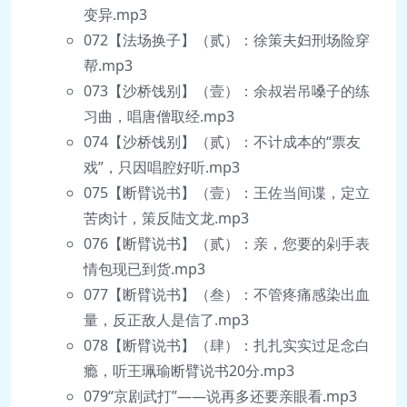
变异.mp3
072【法场换子】（贰）：徐策夫妇刑场险穿
帮.mp3
073【沙桥饯别】（壹）：余叔岩吊嗓子的练
习曲，唱唐僧取经.mp3
074【沙桥饯别】（贰）：不计成本的“票友
戏”，只因唱腔好听.mp3
075【断臂说书】（壹）：王佐当间谍，定立
苦肉计，策反陆文龙.mp3
076【断臂说书】（贰）：亲，您要的剁手表
情包现已到货.mp3
077【断臂说书】（叁）：不管疼痛感染出血
量，反正敌人是信了.mp3
078【断臂说书】（肆）：扎扎实实过足念白
瘾，听王珮瑜断臂说书20分.mp3
079“京剧武打”——说再多还要亲眼看.mp3