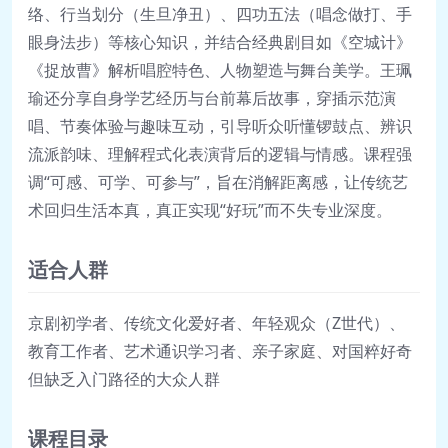
络、行当划分（生旦净丑）、四功五法（唱念做打、手
眼身法步）等核心知识，并结合经典剧目如《空城计》
《捉放曹》解析唱腔特色、人物塑造与舞台美学。王珮
瑜还分享自身学艺经历与台前幕后故事，穿插示范演
唱、节奏体验与趣味互动，引导听众听懂锣鼓点、辨识
流派韵味、理解程式化表演背后的逻辑与情感。课程强
调“可感、可学、可参与”，旨在消解距离感，让传统艺
术回归生活本真，真正实现“好玩”而不失专业深度。
适合人群
京剧初学者、传统文化爱好者、年轻观众（Z世代）、
教育工作者、艺术通识学习者、亲子家庭、对国粹好奇
但缺乏入门路径的大众人群
课程目录