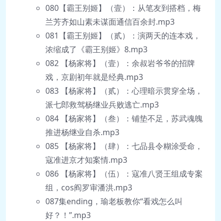
080【霸王别姬】（壹）：从笔友到搭档，梅
兰芳齐如山素未谋面通信百余封.mp3
081【霸王别姬】（贰）：演两天的连本戏，
浓缩成了《霸王别姬》8.mp3
082 【杨家将】（壹）：余叔岩爷爷的招牌
戏，京剧初年就是经典.mp3
083 【杨家将】（贰）：心理暗示贯穿全场，
派七郎救驾杨继业兵败逃亡.mp3
084 【杨家将】（叁）：铺垫不足，苏武魂魄
推进杨继业自杀.mp3
085 【杨家将】（肆）：七品县令糊涂受命，
寇准进京才知案情.mp3
086 【杨家将】（伍）：寇准八贤王组成专案
组，cos阎罗审潘洪.mp3
087集ending，瑜老板教你“看戏怎么叫
好？！”.mp3