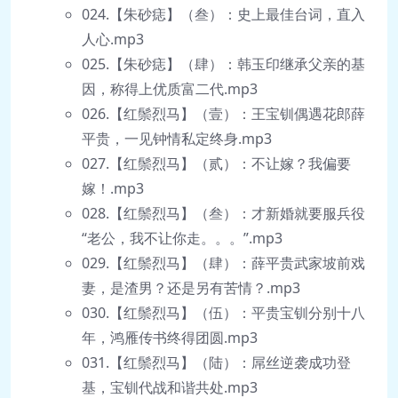
024.【朱砂痣】（叁）：史上最佳台词，直入
人心.mp3
025.【朱砂痣】（肆）：韩玉印继承父亲的基
因，称得上优质富二代.mp3
026.【红鬃烈马】（壹）：王宝钏偶遇花郎薛
平贵，一见钟情私定终身.mp3
027.【红鬃烈马】（贰）：不让嫁？我偏要
嫁！.mp3
028.【红鬃烈马】（叁）：才新婚就要服兵役
“老公，我不让你走。。。”.mp3
029.【红鬃烈马】（肆）：薛平贵武家坡前戏
妻，是渣男？还是另有苦情？.mp3
030.【红鬃烈马】（伍）：平贵宝钏分别十八
年，鸿雁传书终得团圆.mp3
031.【红鬃烈马】（陆）：屌丝逆袭成功登
基，宝钏代战和谐共处.mp3