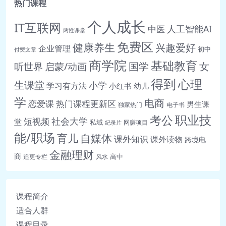
热门课程
个人成长
IT互联网
人工智能AI
中医
两性课堂
免费区
健康养生
兴趣爱好
企业管理
初中
付费文章
商学院
基础教育
女
听世界
启蒙/动画
国学
得到
心理
生课堂
小学
学习有方法
小红书
幼儿
学
电商
恋爱课
热门课程更新区
男生课
独家热门
电子书
职业技
考公
社会大学
短视频
堂
私域
网赚项目
纪录片
能/职场
育儿
自媒体
课外知识
课外读物
跨境电
金融理财
商
高中
追更专栏
风水
课程简介
适合人群
课程目录