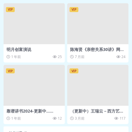
VIP
VIP
明月创富演说
陈海贤《亲密关系30讲》网盘
下载
1 年前
25
7 月前
24
VIP
VIP
靠谱讲书2024-更新中……
（更新中）王瑞云－西方艺术
三万年
1 年前
12
3 月前
117