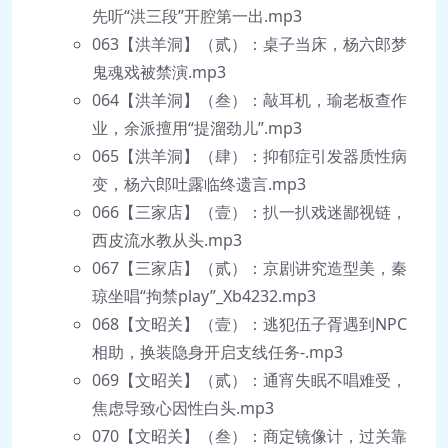
先听“洪三段”开腔第一出.mp3
063【洪羊洞】（贰）：桌子当床，杨六郎梦
鬼魂戏被禁演.mp3
064【洪羊洞】（叁）：敲耳机，瑜老板查作
业，余派擅用“提溜劲儿”.mp3
065【洪羊洞】（肆）：抑郁症引发器质性病
变，杨六郎吐露临终遗言.mp3
066【三家店】（壹）：扒一扒戏迷鄙视链，
西皮流水教从头.mp3
067【三家店】（贰）：京剧讲究造型美，秦
琼坐唱“拘禁play”_Xb4232.mp3
068【文昭关】（壹）：逃犯伍子胥遇到NPC
相助，换装隐身开启支线任务-.mp3
069【文昭关】（贰）：通宵失眠不唱难受，
焦虑导致心因性白头.mp3
070【文昭关】（叁）：商定镜像计，过关靠