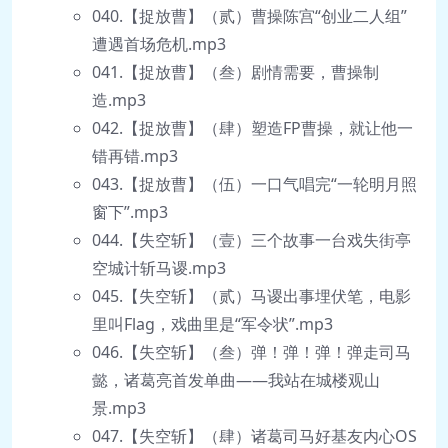
040.【捉放曹】（贰）曹操陈宫“创业二人组”
遭遇首场危机.mp3
041.【捉放曹】（叁）剧情需要，曹操制
造.mp3
042.【捉放曹】（肆）塑造FP曹操，就让他一
错再错.mp3
043.【捉放曹】（伍）一口气唱完“一轮明月照
窗下”.mp3
044.【失空斩】（壹）三个故事一台戏失街亭
空城计斩马谡.mp3
045.【失空斩】（贰）马谡出事埋伏笔，电影
里叫Flag，戏曲里是“军令状”.mp3
046.【失空斩】（叁）弹！弹！弹！弹走司马
懿，诸葛亮首发单曲——我站在城楼观山
景.mp3
047.【失空斩】（肆）诸葛司马好基友内心OS