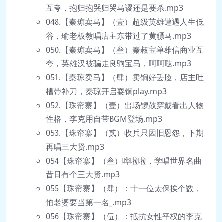
互夸，抱归抱哭归哭马谡还是要杀.mp3
048.【秦琼卖马】（壹）超级英雄遭遇人生低
谷，瑜老板教唱店主东带过了黄骠马.mp3
050.【秦琼卖马】（叁）秦叔宝单雄信商业互
夸，英雄汉被骗走良驹宝马，呵呵哒.mp3
051.【秦琼卖马】（肆）卖锏好丢脸，店主吐
槽带补刀，秦琼开启耍锏play.mp3
052.【珠帘寨】（壹）出场锣鼓穿戴看出人物
性格，李克用自带BGM登场.mp3
053.【珠帘寨】（贰）收兵只因旧恩怨，下期
再唱三大贤.mp3
054【珠帘寨】（叁）哗啦啦，学唱世界名曲
昔日有个三大贤.mp3
055【珠帘寨】（肆）：十一位太保挨个数，
怕老婆要当第一名_.mp3
056【珠帘寨】（伍）：抵抗女性平权的李克