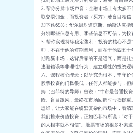
找到市场上最具潜力的股票，避免“盲目跟风
2. 帮你分辨市场声音：金融市场上有太多
取交易佣金，而投资者（买方）若盲目相信，
却下跌65%；华尔街对道琼斯、纳斯达克
分辨哪些信息有用、哪些信息不可信，为投
3. 帮你实现持续稳定盈利：投资的核心不是
师，不在于他的短期暴利，而在于他四五十年
期跑赢市场，这背后靠的不是运气，而是扎
逃避错误等非理性行为，建立理性的投资逻
六、课程核心理念：以研究为根本，坚守价
股票投资的门槛很低，任何人都能参与，但
姆（巴菲特的导师）曾说：“牛市是普通投
险、盲目跟风，最终在市场回调时亏损惨重
思维，让大家能在纷繁复杂的市场中，看清现
我们推崇价值投资，正如巴菲特所说：“对
的人根本就不相信”。股票市场的很多朴素