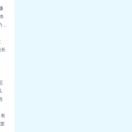
赚
终
力，
大
能长
、
厄
风
性
，有
股票