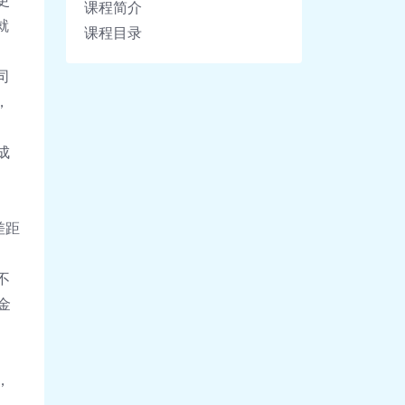
更
课程简介
就
课程目录
司
，
成
差距
不
金
，