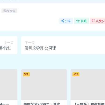
mp4
研究分析.mp4
课程资源
分享
收藏
点赞(
2
上一篇
下一篇
董小姐）
远川投学苑-公司课
VIP
VIP
报——说
中国艺术2000年：透过山
【三颗葱】在体制内