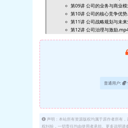
第09讲 公司的业务与商业模式
第10讲 公司的核心竞争优势.
第11讲 公司战略规划与未来
第12讲 公司治理与激励.mp
第13讲 公司财务分析.mp4
第14讲 股票的估值（上）.m
第15讲 股票的估值（下）.m
第16讲 股票研究举例（上）.
第17讲 股票研究举例（下）.
第18讲 非基本面研究.mp4
普通用户:
第19讲 资料的搜集与处理.m
第20讲 调研与研究对象的选择
第21讲 报告的阅读与撰写.m
第22讲 中央空调行业研究.m
第23讲 工业机器人行业研究.
声明：本站所有资源版权均属于原作者所有，
第24讲 小家电行业研究.mp
权纠纷，一切责任均由使用者承担。更多说明请参考