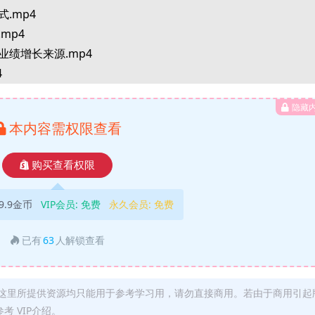
.mp4
mp4
业绩增长来源.mp4
4
隐藏
p4
本内容需权限查看
p4
mp4
购买查看权限
mp4
9.9金币
VIP会员:
免费
永久会员:
免费
p4
.mp4
已有
63
人解锁查看
p4
p4
mp4
这里所提供资源均只能用于参考学习用，请勿直接商用。若由于商用引起
4
 VIP介绍。