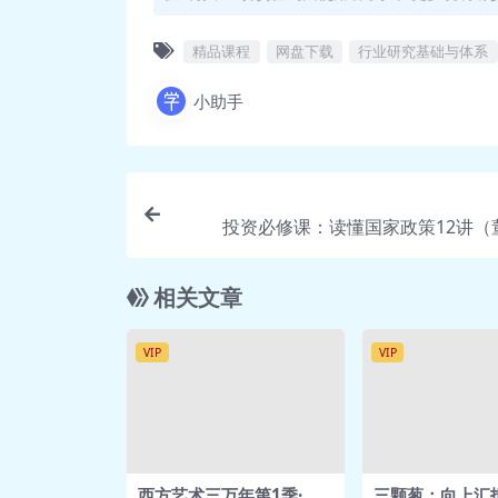
第25讲 消费品投资策略综述.
第26讲 文化创意之K12教育
精品课程
网盘下载
行业研究基础与体系
小助手
投资必修课：读懂国家政策12讲（
相关文章
VIP
VIP
西方艺术三万年第1季·永
三颗葱：向上汇