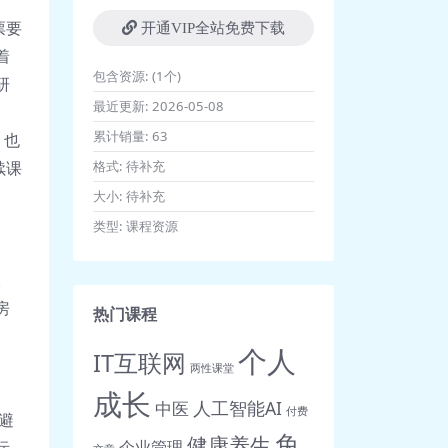
票要
开通VIP全站免费下载
着
包含资源:
(1个)
研
最近更新:
2026-05-08
累计销量:
63
，也
格式:
待补充
续课
大小:
待补充
类型:
课程资源
。
房
热门课程
个人
IT互联网
两性课堂
、
成长
人工智能AI
中医
付费
避
免
健康养生
企业管理