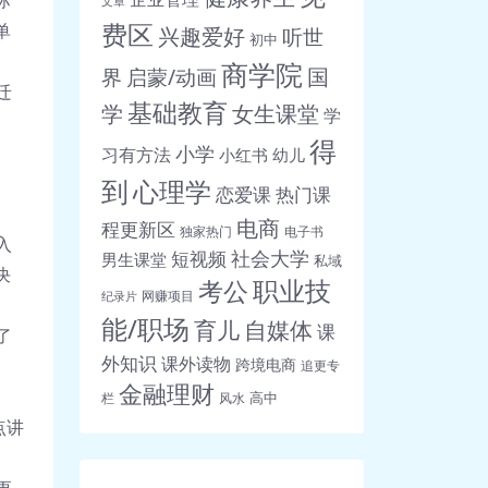
际
文章
费区
单
兴趣爱好
听世
初中
商学院
界
启蒙/动画
国
迁
基础教育
女生课堂
学
学
得
小学
习有方法
小红书
幼儿
到
心理学
恋爱课
热门课
电商
程更新区
独家热门
电子书
入
社会大学
短视频
男生课堂
私域
决
职业技
考公
网赚项目
纪录片
能/职场
育儿
自媒体
课
了
外知识
课外读物
跨境电商
追更专
金融理财
高中
栏
风水
点讲