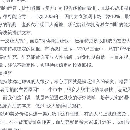
”导致的亏损。
不同的声音，比如券商（卖方）的报告多偏向看涨，其核心诉求是
很可能吃亏——比如2008年，国内券商预测市场上涨10%，最
指数的预测，也多次出现巨大偏差。研究能让你拥有独立判断的能
资决策提供支撑。
“一次赚大钱”，而是“持续稳定赚钱”。巴菲特之所以能成为投资
来持续稳定的回报。市场统计显示，220只基金中，只有10%
实的研究。研究能帮你克服人性弱点，避免过度自信、盲目乐观
辑，降低不确定性，实现持续稳定的投资回报。
值投资
能持续稳定赚钱的人很少，核心原因就是缺乏深入的研究。格雷
资者亏损的主要原因”——牛市中，很多人被市场情绪裹挟，忘记
。而我们这门课，就是希望通过系统的研究教学，培养大家的理
象背后的本质，做到“众人皆醉我独醒”。
于以40美分价格买进一美元纸币这种理念，有的人马上就能接受
道理，往往被市场乱象掩盖，而研究就是帮大家拨开迷雾，找到