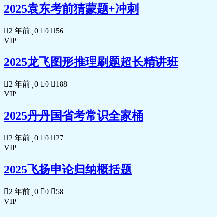
2025袁东考前猜蒙题+冲刺
2 年前
0
0
56
VIP
2025龙飞图形推理刷题超长精讲班
2 年前
0
0
188
VIP
2025丹丹国省考常识全家桶
2 年前
0
0
27
VIP
2025飞扬申论归纳概括题
2 年前
0
0
58
VIP