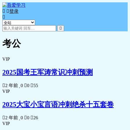
登录
考公
VIP
2025国考王军涛常识冲刺预测
2 年前
0
0
55
VIP
2025大宝小宝言语冲刺绝杀十五套卷
2 年前
0
0
26
VIP