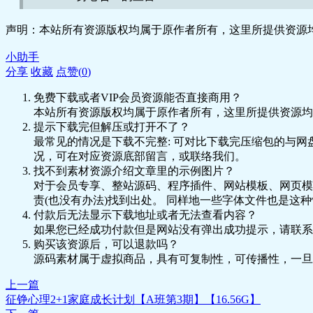
Track 4- 饮食与运动的自我强化暗示
声明：本站所有资源版权均属于原作者所有，这里所提供资源均
Track 5- 深化安眠 CD使用须知
小助手
分享
收藏
点赞(
0
)
1.请每天听不同首引导词, 你可以透过潜意识的深层导
免费下载或者VIP会员资源能否直接商用？
2.如果怕睡着, 请坐着听。
本站所有资源版权均属于原作者所有，这里所提供资源均
3.如果是情绪性肥胖, 请听第二及第三首。
提示下载完但解压或打开不了？
最常见的情况是下载不完整: 可对比下载完压缩包的与网
4.如果是压力过大, 影响睡眠质量, 请听第三到第五首。
况，可在对应资源底部留言，或联络我们。
找不到素材资源介绍文章里的示例图片？
5.如要强化运动与饮食的动力, 请务必听第四首。
对于会员专享、整站源码、程序插件、网站模板、网页模
责(也没有办法)找到出处。 同样地一些字体文件也是这
6.如果是太累导致内分泌及新陈代谢率失调, 请听第二到
付款后无法显示下载地址或者无法查看内容？
7.如果怕听了太兴奋，请早晨起床时或任何白天时段听第
如果您已经成功付款但是网站没有弹出成功提示，请联系
购买该资源后，可以退款吗？
警告：本张催眠CD不适合在你开车、走路、任何行进动作或
源码素材属于虚拟商品，具有可复制性，可传播性，一旦
晚餐吃得少，才是养生之道。 配合意念的力量在连续聆
平衡健康的状态时，你就会自然而然地瘦下来了。 催眠
上一篇
作，可以是清除情绪垃圾的一个心灵之旅。 如果你是病
征铮心理2+1家庭成长计划【A班第3期】【16.56G】