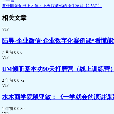
效果。 祝福想瘦的朋友们“想”瘦，“享”瘦 ，真享受，
下一篇
黄仕明亲领线上团体：不要疗愈你的原生家庭【2.58G】
张芝华《催眠瘦身》精装本PDF
相关文章
📄 催眠瘦身_精装本_完整扫描版.pdf
高级强效催眠瘦身CD原声
VIP
📄 高级强效催眠瘦身 完整原声 01.wma
📄 高级强效催眠瘦身 完整原声 02.wma
陆昊-企业微信·企业数字化案例课“看懂能
📄 高级强效催眠瘦身 完整原声 03.wma
📄 高级强效催眠瘦身 完整原声 04.wma
📄 高级强效催眠瘦身 完整原声 05.wma
7 月前
0
0
6
张芝华与爱共舞体验营 9视频
VIP
🎥 与爱共舞体验营_张芝华 01.mp4
🎥 与爱共舞体验营_张芝华 02.mp4
UM倾听基本功90天打磨营（线上训练营）【
🎥 与爱共舞体验营_张芝华 03.mp4
🎥 与爱共舞体验营_张芝华 04.mp4
2 年前
0
0
72
🎥 与爱共舞体验营_张芝华 05.mp4
VIP
🎥 与爱共舞体验营_张芝华 06.mp4
🎥 与爱共舞体验营_张芝华 07.mp4
水木商学院殷亚敏：《一学就会的演讲课
🎥 与爱共舞体验营_张芝华 08.mp4
🎥 与爱共舞体验营_张芝华 09.mp4
1 年前
0
0
39
张芝华找回内心的真爱 台湾原版
VIP