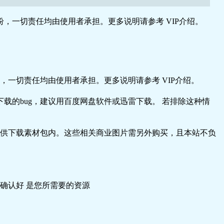
，一切责任均由使用者承担。更多说明请参考 VIP介绍。
一切责任均由使用者承担。更多说明请参考 VIP介绍。
载的bug，建议用百度网盘软件或迅雷下载。 若排除这种情
供下载素材包内。这些相关商业图片需另外购买，且本站不负
到睡着也无妨。先 调整失眠, 精气神充沛, 早餐吃得好,
确认好 是您所需要的资源
常生活作息已经有了神奇的变化；而当你 的身心达到一个
，或者是禁欲，瘦身可以是一个很 愉快的身心灵的清扫工
眠瘦身DIY，从身心平衡的方法双管齐下，才会得到最佳