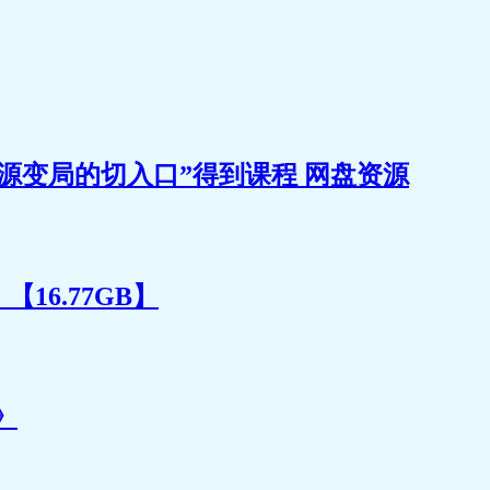
做个乐活的 享瘦族吧！
源变局的切入口”得到课程 网盘资源
16.77GB】
》