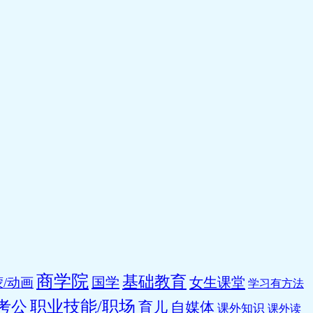
商学院
基础教育
国学
女生课堂
/动画
学习有方法
职业技能/职场
考公
育儿
自媒体
课外知识
课外读