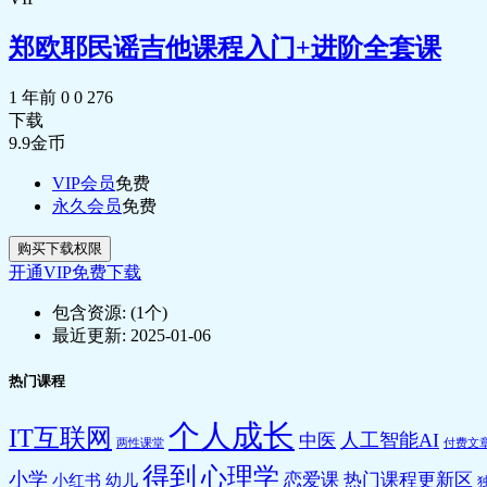
🎵 01 引言.mp3
🎵 02 新颖真爱的十个秘诀.mp3
郑欧耶民谣吉他课程入门+进阶全套课
🎵 03 爱的宣言.mp3
🎵 04 真爱祈祷文.mp3
1 年前
0
0
276
🎵 05 真会内心的真爱引导.mp3
下载
拥抱你的内在小孩–张芝华
9.9
金币
🎵 1引言.mp3
🎵 2抚慰内在小孩.mp3
VIP会员
免费
🎵 3写给内在小孩的一封信.mp3
永久会员
免费
🎵 4内在小孩写给你的一封信.mp3
🎵 5活出神奇之子.mp3
购买下载权限
🎵 与源头之心对焦调频的祈祷文.mp3
开通VIP免费下载
包含资源:
(1个)
最近更新:
2025-01-06
热门课程
个人成长
IT互联网
人工智能AI
中医
两性课堂
付费文
得到
心理学
小学
恋爱课
热门课程更新区
小红书
幼儿