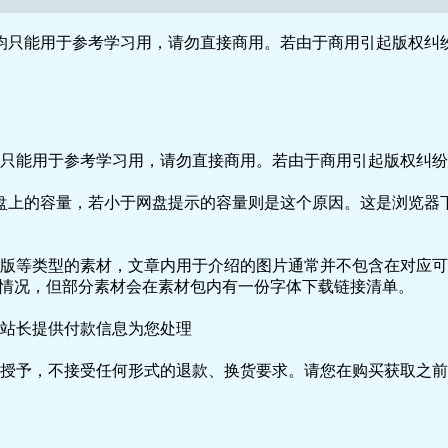
只能用于参考学习用，请勿直接商用。若由于商用引起版权纠纷
引帮你达 到身、心、灵平衡、健康和美丽的境界。
只能用于参考学习用，请勿直接商用。若由于商用引起版权纠纷，
盘上的容量，若小于网盘提示的容量则是这个原因。这是浏览器下
版等类型的素材，文章内用于介绍的图片通常并不包含在对应可
种情况，但部分素材会在素材包内有一份字体下载链接清单。
第五首。
一及 第二首。
站长提供付款信息为您处理
操 作机器时聆听。 聆听催眠CD 最好是睡前半小时就播放，听
授予，不接受任何形式的退款、换货要求。请您在购买获取之前
听这张《催眠瘦身》CD三个月后，你 会发觉你的饮食习惯与日
瘦身——让你分分秒秒都“享”瘦！ 瘦身不需要如此痛苦、自残
理性及器质性肥胖，请先咨询医师，并做适当的医疗， 再配合催