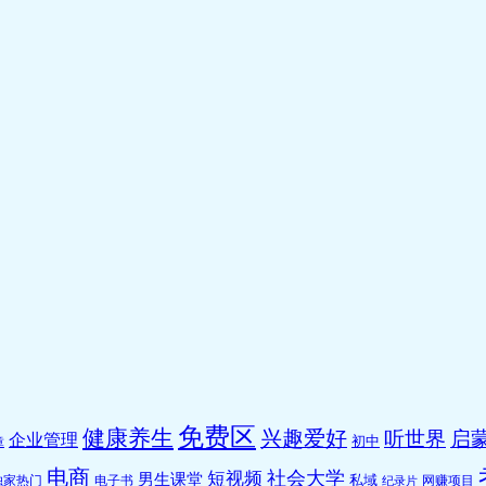
免费区
健康养生
兴趣爱好
听世界
启蒙
企业管理
初中
章
电商
社会大学
短视频
男生课堂
私域
独家热门
电子书
网赚项目
纪录片