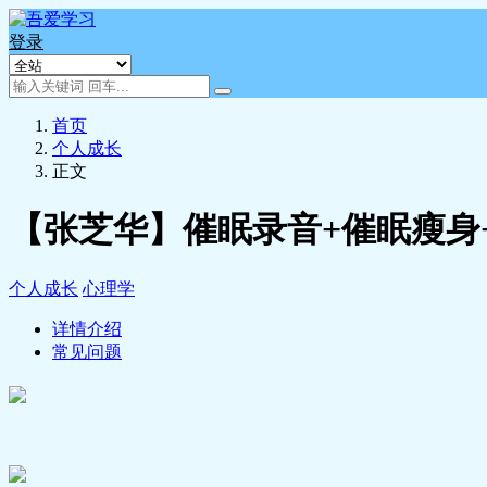
登录
首页
个人成长
正文
【张芝华】催眠录音+催眠瘦身+
个人成长
心理学
详情介绍
常见问题