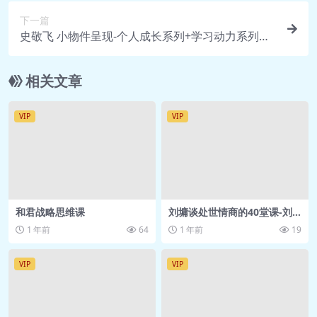
觉察呼吸.mp3
下一篇
史敬飞 小物件呈现-个人成长系列+学习动力系列
🎵 21第四课 练习：体验身体智慧的运
【2.33G】
作.mp3
🎥 22共同练习：道本一气自然游
相关文章
（水）.mp4
🎥 23第五课 我们如何创造了自己的“现
VIP
VIP
实.mp4
🎵 24第五课 冥想（中文版）：欣赏和感谢
身体.mp3
🎵 25第五课 练习（中文版）：如何评判好
和君战略思维课
刘墉谈处世情商的40堂课-刘
坏对错&发现自己的美德.mp3
墉谈处世情商，让你读透人
1 年前
64
1 年前
19
🎥 26第六课 从源头消除让你停滞不前的信
性、看懂社会、强大自己
念.mp4
VIP
VIP
🎵 27第六课 冥想（中文版）：觉察呼吸，
放松自己.mp3
🎥 28第七课 探索你积极或消极的信念并完