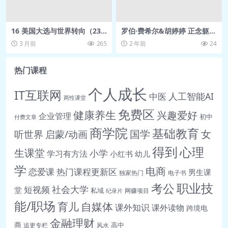
成转化.mp4
🎵 29第七课 练习（中文版）：识别和记录
16 美国大选与世界转向（23
罗伯·费希尔&胡婷婷 正念躯体
集连载）
心理疗法——哈科米（Hako
关于自我的信念.mp3
3 月前
265
2 年前
24
mi）——线上核心基础八周课
🎥 30共同练习：激发生命之真阳
【4.01GB】
（火）.mp4
热门课程
🎥 31第八课 “信念衣柜”的魔法和奇迹.mp4
个人成长
IT互联网
人工智能AI
中医
🎵 32第八课 练习（中文版）：通过“信念
两性课堂
免费区
衣柜”过程改变信念.mp3
健康养生
兴趣爱好
企业管理
初中
付费文章
🎥 34第九课 你的关系成败取决于信
商学院
基础教育
女
听世界
启蒙/动画
国学
念.mp4
得到
心理
生课堂
小学
学习有方法
小红书
幼儿
🎵 35第九课 冥想（中文版）：欣赏和爱内
学
在小孩和成人的自己.mp3
电商
恋爱课
热门课程更新区
男生课
独家热门
电子书
🎵 36第九课 练习（中文版）：识别并记录
职业技
考公
社会大学
短视频
堂
私域
网赚项目
纪录片
自我信念.mp3
能/职场
育儿
自媒体
课外知识
课外读物
跨境电
🎥 37第十课 你的能力大小取决于信
金融理财
商
高中
念.mp4
追更专栏
风水