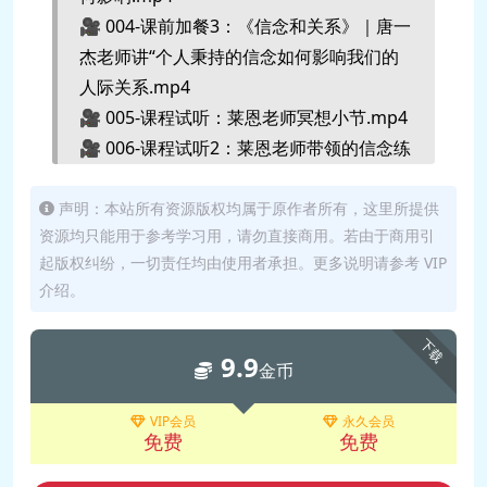
🎥 004-课前加餐3：《信念和关系》｜唐一
杰老师讲“个人秉持的信念如何影响我们的
人际关系.mp4
🎥 005-课程试听：莱恩老师冥想小节.mp4
🎥 006-课程试听2：莱恩老师带领的信念练
习片段.mp4
🎥 007-课前加餐4：《信念和金钱》｜唐一
声明：本站所有资源版权均属于原作者所有，这里所提供
资源均只能用于参考学习用，请勿直接商用。若由于商用引
杰老师讲“信念对金钱有何影响.mp4
起版权纠纷，一切责任均由使用者承担。更多说明请参考 VIP
🎥 08第一课：信念如何创造你的感觉和体
介绍。
验.mp4
🎵 09第一课 冥想（中文版）.mp3
下载
9.9
🎵 10第一课 练习（中文版）：观察物体，
金币
运用标签，证实信念的影响.mp3
🎵 11第一课练习（中文版）：体会不同信
VIP会员
永久会员
免费
免费
念带来的身体感受.mp3
🎥 12共同练习：建立生命的根基