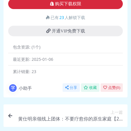
购买下载权限
（土）.mp4
🎥 13第二课 你的信念如何塑造你的经
已有
23
人解锁下载
历.mp4
🎵 14第二课练习- 信念如何创造并修改你的
开通VIP免费下载
认知（1）.mp3
包含资源:
(1个)
🎵 15第二课练习 – 信念如何创造并修改你
的认知（2）.mp3
最近更新:
2025-01-06
🎥 16第三课：信念如何创造并掌控你的感
累计销量:
23
受与情绪.mp4
🎵 17第三课 冥想（中文版）：坏的感觉和
小助手
分享
收藏
点赞(
0
)
好的感觉.mp3
🎵 18第三课 练习：体验不同信念带来的感
受（中文版）.mp3
上一篇
🎥 19第四课 信念如何创造你身体的感
黄仕明亲领线上团体：不要疗愈你的原生家庭【2.5
觉.mp4
8G】
🎵 20第四课 冥想（中文版）：安住当下，