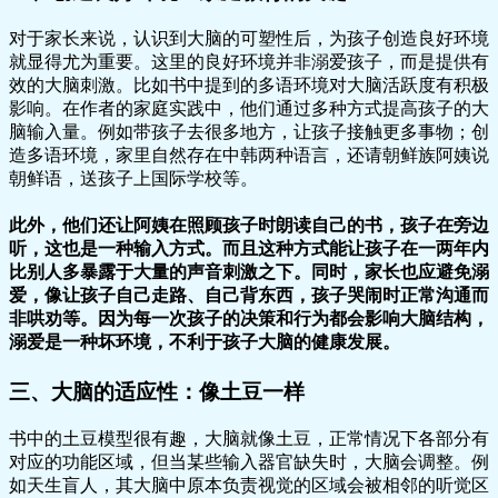
对于家长来说，认识到大脑的可塑性后，为孩子创造良好环境
就显得尤为重要。这里的良好环境并非溺爱孩子，而是提供有
效的大脑刺激。比如书中提到的多语环境对大脑活跃度有积极
影响。在作者的家庭实践中，他们通过多种方式提高孩子的大
脑输入量。例如带孩子去很多地方，让孩子接触更多事物；创
造多语环境，家里自然存在中韩两种语言，还请朝鲜族阿姨说
朝鲜语，送孩子上国际学校等。
此外，他们还让阿姨在照顾孩子时朗读自己的书，孩子在旁边
听，这也是一种输入方式。而且这种方式能让孩子在一两年内
比别人多暴露于大量的声音刺激之下。同时，家长也应避免溺
爱，像让孩子自己走路、自己背东西，孩子哭闹时正常沟通而
非哄劝等。因为每一次孩子的决策和行为都会影响大脑结构，
溺爱是一种坏环境，不利于孩子大脑的健康发展。
三、大脑的适应性：像土豆一样
书中的土豆模型很有趣，大脑就像土豆，正常情况下各部分有
对应的功能区域，但当某些输入器官缺失时，大脑会调整。例
如天生盲人，其大脑中原本负责视觉的区域会被相邻的听觉区