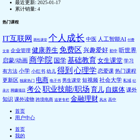
最近更新:
2025-01-17
累计销量:
4
热门课程
个人成长
IT互联网
人工智能AI
中医
两性课堂
付费
免费区
健康养生
兴趣爱好
听世界
企业管理
初中
文章
商学院
基础教育
国学
女生课堂
启蒙/动画
学习
得到
心理学
小学
恋爱课
热门课程
有方法
小红书
幼儿
电商
社会大学
更新区
短视频
男生课堂
私域
独家热门
电子书
纪
职业技能/职场
考公
育儿
自媒体
课外
网赚项目
录片
金融理财
知识
课外读物
跨境电商
高中
追更专栏
风水
首页
用户中心
首页
我的