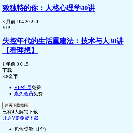
致独特的你：人格心理学40讲
3 月前
104
20
220
VIP
失控年代的生活重建法：技术与人30讲
【看理想】
1 年前
0
0
15
下载
8.8
金币
VIP会员
免费
永久会员
免费
购买下载权限
已有
4
人解锁下载
开通VIP免费下载
包含资源:
(1个)