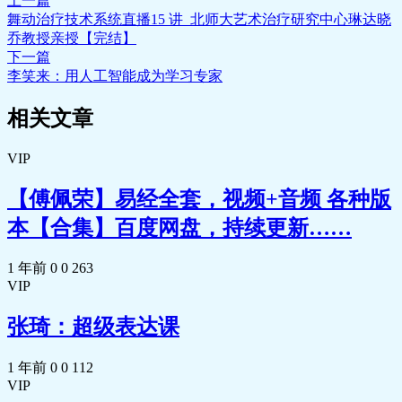
上一篇
舞动治疗技术系统直播15 讲_北师大艺术治疗研究中心琳达晓
乔教授亲授【完结】
下一篇
李笑来：用人工智能成为学习专家
相关文章
VIP
【傅佩荣】易经全套，视频+音频 各种版
本【合集】百度网盘，持续更新……
1 年前
0
0
263
VIP
张琦：超级表达课
1 年前
0
0
112
VIP