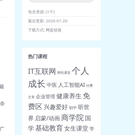
包含资源:
(1个)
最近更新:
2026-01-20
下载方式:
网盘链接
热门课程
个人
IT互联网
两性课堂
成长
人工智能AI
中医
最
付费
免
健康养生
企业管理
文章
·奈
费区
兴趣爱好
听世
初中
商学院
界
启蒙/动画
国
基础教育
女生课堂
学
学
有广