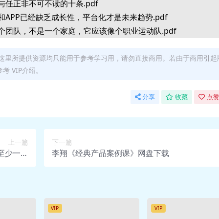
华为与任正非不可不读的十条.pdf
网站和APP已经缺乏成长性，平台化才是未来趋势.pdf
司是一个团队，不是一个家庭，它应该像个职业运动队.pdf
事物取代旧事物的过程中，20%渗透率是个拐点.pdf
实需要学习甚至模仿游戏，而不是强制人们远离游戏.pdf
这里所提供资源均只能用于参考学习用，请勿直接商用。若由于商用引起
 VIP介绍。
美好生活？以及为什么有人愿意选择“累成狗”？.pdf
钱是所有商品里面最不能细分的.pdf
分享
收藏
点赞
EO如何避免被踢出局.pdf
人才就像刮胡子，一天不行动，别人就看得出来.pdf
独立思考，羊群互相影响.pdf
马云在阿里巴巴投资日大会上说了什么值得细读的话.pdf
上一篇
下一篇
至少一次
李翔《经典产品案例课》网盘下载
现在应该有很多人在用头撞墙，后悔不迭”.pdf
网盘下载
硅谷最火的共享经济、按需经济和零工经济究竟是什么？.pdf
里巴巴和滴滴业务扩张时的用人秘诀.pdf
投资人知道你每个数据都真实的时候，就知道你的人品了.pdf
论什么时代，都要有工作纪律”.pdf
VIP
VIP