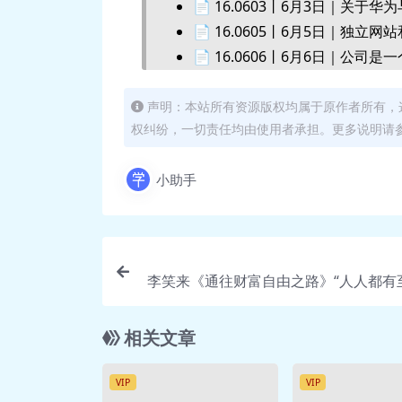
📄 16.0603丨6月3日｜关于
📄 16.0605丨6月5日｜独立
📄 16.0606丨6月6日｜公
📄 16.0607丨6月7日｜在新
📄 16.0608丨6月8日｜现
声明：本站所有资源版权均属于原作者所有，
权纠纷，一切责任均由使用者承担。更多说明请参考
📄 16.0609丨6月9日｜何为
📄 16.0610丨6月10日｜金
小助手
📄 16.0611丨6月11日｜创始C
📄 16.0613丨6月13日 找
📄 16.0614丨6月14日｜孤狼
📄 16.0615丨6月15日｜
李笑来《通往财富自由之路》“人人都有
📄 16.0616丨6月16日｜“
机会”
📄 16.0617丨6月17日｜
📄 16.0619丨6月19日｜阿
相关文章
📄 16.0620丨6月20日｜
📄 16.0621丨6月21日｜“无
VIP
VIP