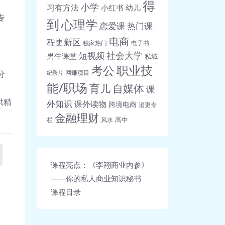
得
小学
习有方法
小红书
幼儿
专
到
心理学
恋爱课
热门课
电商
程更新区
独家热门
电子书
社会大学
短视频
男生课堂
私域
职业技
考公
分
网赚项目
纪录片
能/职场
育儿
自媒体
课
供精
外知识
课外读物
跨境电商
追更专
金融理财
高中
栏
风水
课程亮点：《李翔商业内参》
——你的私人商业知识秘书
课程目录