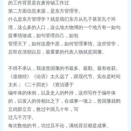
的工作背景是在麦肯锡工作过
第二方面信息来源，是东方管理学。
什么是东方管理学？就是我们东方从孔子甚至孔
个环
境，这么多的人口，这么地大物博的一个地方
有一如句
提事情做成，如句管理自己，如包
管理
天下，如何连鹿中原，如何管理事情。这些管
学，
后世在清朝以后，最重要的代表人物就是
国藩。
不得不承认，我读曾国藩的书最多、最勤、最有
收获。
《道德经》《论语》太久远了，跟现代
节。实在是时间
太长；《二十四史》《资治通
于
编年体的体例，以及史人的矜持，这些写作
于编年体
的，以发人的传
相比之下，在成事一项上，曾国藩就鹤
立鸡群
立言，救过中国几十年，写
过几千万字。
每次数
他的书，功过且不论，满纸背后都是成事、