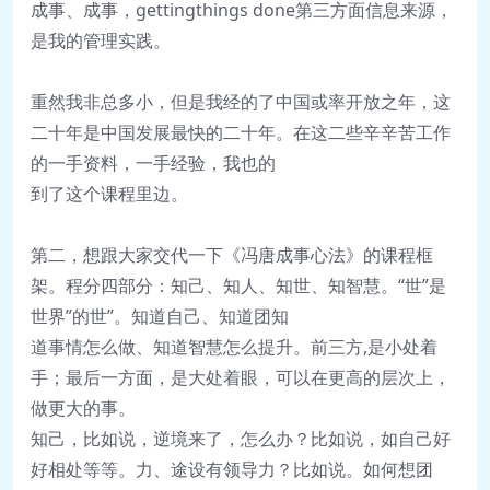
成
事、成事，gettingthings done
第三方面信息来源，
是我的管理实践。
重然我非总多小，但是我经的了中国或率开放之
年，这
二十年是中国发展最快的二十年。在这二
些辛辛苦工作
的一手资料，一手经验，我也的
到了这个课程里边。
第二，想跟大家交代一下《冯唐成事心法》的课
程框
架。
程分四部分：知己、知人、知世、知智
慧。“世”是
世界”的世”。知道自己、知道团
知
道事情怎么做、知道智慧怎么提升。前三方
,是小处着
手；最后一方面，是大处着眼，可
以在更高的层次上，
做更大的事。
知己，比如说，逆境来了，怎么办？比如说，如
自己好
好相处等等。
力、途设有领导力？比如说。如何想团