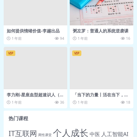
如何提供情绪价值-李越出品
粥左罗：普通人的系统逆袭课
1 年前
94
1 年前
16
VIP
VIP
李力刚-星座血型超速识人（抢
「当下的力量丨活在当下，拥
先版）音频
抱真正的自我」-喜马拉雅
1 年前
36
1 年前
18
热门课程
个人成长
IT互联网
人工智能AI
中医
两性课堂