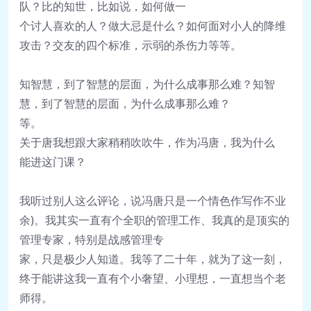
队？比的
知世，比如说，如何做一
个讨人喜欢的人？做
大忌是什么？如何面对小人的降维
攻击？交友
的四个标准，示弱的杀伤力等等。
知智慧，到了智慧的层面，为什么成事那么难？
知智
慧，到了智慧的层面，为什么成事那么难？
等。
关于唐
我想跟大家稍稍吹吹牛，作为冯唐，我为什么
能
进这门课？
我听过别人这么评论，说冯唐只是一个情色作
写作不业
余)。我其实一直有个全职的管理工
作、我真的是顶实的
管理专家，特别是战感管理
专
家，只是极少人知道。
我等了二十年，就为了这一刻，
终于能讲这
我一直有个小奢望、小理想，一直想当个老
师
得。