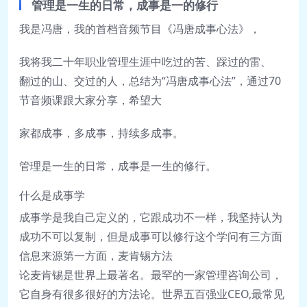
管理是一生的日常，成事是一
的修行
我是冯唐，我的首档音频节目《冯唐成
事心法》，
我将我
二十年职业管理生涯中吃过的苦、踩过的雷、
翻
过的山、交过的人，总结为“冯唐成事心法”，通
过70
节音频课跟大家分享，希望大
家都成事，多
成事，持续多成事。
管理是一生的日常，成事是一生的修行。
什么是成事学
成事学是我自己定义的，它跟成功不一样，我
坚持认为
成功不可以复制，但是成事可以修行
这个学问有三方面
信息来源
第一方面，麦肯锡方法
论
麦肯锡是世界上最著名。最罕的一家管理咨询公
司，
它自身有很多很好的方法论。世界五百强
业CEO,最常见