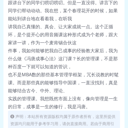
跟讲台下的同学们唠叨唠叨。但是一直没
得。讲言下的
同学们帮动动动。
我在想，某个春理花开的时候，如果
能站到讲台
地在看着我，在听我
讲我自己真懂的、真会、
让大家成就一点。这个正循
环，是个提开心的
用音频课这种形式成为
个老师，跟大
家讲一讲，作为一个麦肯锡合伙
这
件事，我如何能够把我自己成事的经验教
大家
后，我为
什么做《冯唐成事心法》这门课？长
的管理课，不是那
种百度一下就可以知道的管
识，
也不是MBA数的那些基本管理学框架，
冗长说教的时髦
课。而是那些真的能够指导中国
课，一直没找到，真是
能够结合古今、中外、理
论、
实践的管理课。我想既然市面上没有，像向
管理是一生
的日常，成事是一生的修行，我是冯
唐。
声明：本站所有资源版权均属于原作者所有，这里所提供
资源均只能用于参考学习用，请勿直接商用。若由于商用引