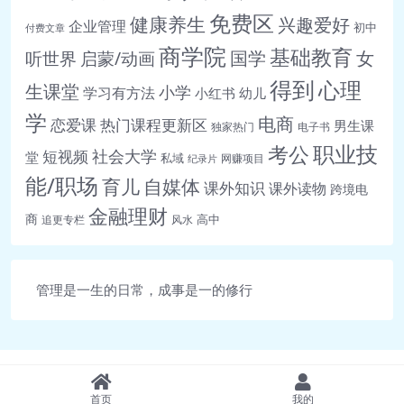
免费区
健康养生
兴趣爱好
企业管理
初中
付费文章
商学院
基础教育
女
听世界
启蒙/动画
国学
得到
心理
生课堂
小学
学习有方法
小红书
幼儿
学
电商
恋爱课
热门课程更新区
男生课
独家热门
电子书
职业技
考公
社会大学
短视频
堂
私域
网赚项目
纪录片
能/职场
育儿
自媒体
课外知识
课外读物
跨境电
金融理财
商
高中
追更专栏
风水
管理是一生的日常，成事是一的修行
首页
我的