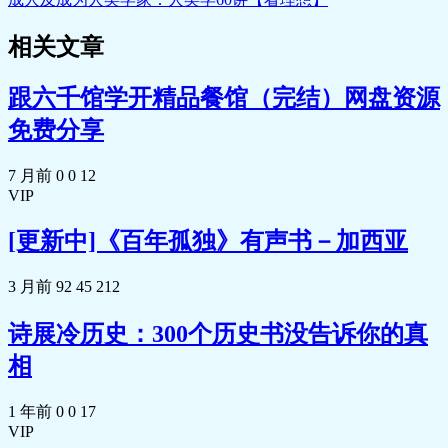
🎵 25. 游牧征服者与定居帝国.mp3
因.pdf
🎵 26. 莫卧儿帝国简史.mp3
🎵 3.4 向东也向西丨伊斯兰教的扩张及其原
相关文章
📄 27-31.pdf
因.mp3
🎵 27. 18世纪的欧洲局势.mp3
🎵 3.5.震荡与分裂.mp3
🎵 28. 莫卧儿最终的陷落.mp3
📄 3.6.伊斯兰化｜从非洲到东南亚.MP3
跟六千馆学开精品餐馆（完结）网盘资源
🎵 29. 俄罗斯与俄土战争.mp3
🎵 3.7 互动与交融丨伊斯兰文明的发展与繁
🎵 31. yp的早期历史.mp3
免费分享
荣.mp3
📄 32-35.pdf
🎵 3.8 伊斯兰教在东方丨从中亚到中国.mp3
🎵 32.贸易体系的形成.mp3
📄 【番外】梁文道：东西之间的东南亚，
7 月前
0
0
12
🎵 33. 中日命运.mp3
多种文化的交融.MP3
VIP
🎵 34. 2次YPzz与全球.mp3
🎵 【番外】武绍卫：佛教的传播是单向的
🎵 35. 回到1640年的欧洲.mp3
吗？.mp3
[更新中]《百年孤独》有声书－加西亚
📄 36-39.pdf
📄 【番外】武绍卫：佛教的传播是单向的
🎵 36. 满洲的崛起.mp3
吗？.pdf
3 月前
92
45
212
🎵 37. 新因素与条约.mp3
📄 【番外】段志强：七贤在不在竹林，关
🎵 38. 中英关系与文明冲突.mp3
系到宗教史的大问题-01.pdf
🎵 39. 现代国际法的到来.mp3
诗展冷历史：300个历史书没告诉你的真
📄 【番外】段志强：七贤在不在竹林，关
🎵 40葛兆光：全球终于成为一个历史世
相
系到宗教史的大问题-02.pdf
界.mp3
🎵 【番外】段志强：七贤在不在竹林，关
🎵 【书单】休息一日第二辑，中秋快.mp3
系到宗教史的大问题.mp3
1 年前
0
0
17
📄 【书单】休息一日第二辑，中秋快.pdf
🎵 【番外】游斌：基督教拥抱南方.mp3
VIP
🎵 【全球史线下活动】葛兆光x梁文道x段
📄 【番外】游斌：基督教拥抱南方.pdf