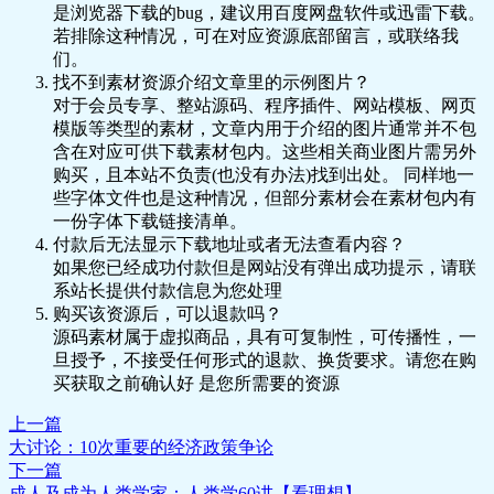
是浏览器下载的bug，建议用百度网盘软件或迅雷下载。
🎵 16.中国也有文艺复兴吗？从徐光启到胡
会的分立与交流.MP3
若排除这种情况，可在对应资源底部留言，或联络我
适.mp3
📄 2.5 国王众多，宗教却只有一个 东西部教
们。
📄 16.pdf
会的分立与交流.pdf
🎵 17.工作是如此神圣和道德，宗教改革与
找不到素材资源介绍文章里的示例图片？
📄 2.6 丝绸之路上的基督教 景教.pdf
新教伦理.mp3
对于会员专享、整站源码、程序插件、网站模板、网页
📄 2.6 丝绸之路上的基督教丨.MP3
📄 17.pdf
模版等类型的素材，文章内用于介绍的图片通常并不包
🎵 2.7 世界宗教的诞生丨基督教在大航海时
🎵 18.我是被上帝选中的人吗，加尔文教派
含在对应可供下载素材包内。这些相关商业图片需另外
代的全球传播.mp3
与资本主义兴起.mp3
购买，且本站不负责(也没有办法)找到出处。 同样地一
📄 2.7 世界宗教的诞生丨基督教在大航海时
📄 18.pdf
些字体文件也是这种情况，但部分素材会在素材包内有
代的全球传播.pdf
🎵 19.韦伯错了吗？新教和资本主义的关
一份字体下载链接清单。
🎵 2.8 当上帝遇到孔子丨基督教在东亚的传
系.mp3
付款后无法显示下载地址或者无法查看内容？
播.mp3
📄 19.pdf
如果您已经成功付款但是网站没有弹出成功提示，请联
📄 2.8 当上帝遇到孔子丨基督教在东亚的传
📄 20.pdf
系站长提供付款信息为您处理
播.pdf
🎵 21.工业革命，一个真正进步的时代，不
购买该资源后，可以退款吗？
🎵 3.1 阿拉伯人的起源与传说 .mp3
只是蒸汽机.mp3
源码素材属于虚拟商品，具有可复制性，可传播性，一
📄 3.1 阿拉伯人的起源与传说 .pdf
📄 21.pdf
旦授予，不接受任何形式的退款、换货要求。请您在购
📄 3.2 神启的降临.MP3
🎵 22.谁要谈工业革命，谁就会谈棉花，棉
买获取之前确认好 是您所需要的资源
🎵 3.3 先知的教谕丨伊斯兰教的基本原
花连接世界.mp3
理.mp3
📄 22.pdf
上一篇
📄 23-26.pdf
📄 3.3 先知的教谕丨伊斯兰教的基本原
大讨论：10次重要的经济政策争论
🎵 23. 新旧大陆的棉纺织.mp3
理.pdf
下一篇
🎵 24. 工业革命与中国.mp3
📄 3.4 向东也向西 伊斯兰教的扩张及其原
成人及成为人类学家：人类学60讲【看理想】