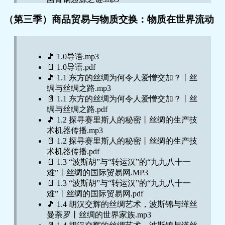
🎵 07.所有伟大文明都是文化接触的结
（第三季）商品贸易与物质交换：物质在世界流动
果.mp3
🎵 08.一个特洛伊木马大包整个青铜文
化.mp3
🎵 09.三千五百年前的青铜工业园.mp3
🎵 1.0导语.mp3
🎵 10.一套青铜锅成为上古文明的象征.mp3
📄 1.0导语.pdf
📄 11-14.pdf
🎵 1.1 东方的丝绸为何令人爱憎交加？丨丝
🎵 11.1【番外上】史书里找不到位置的考古
绸与丝绸之路.mp3
发现，该如何安放？.mp3
📄 1.1 东方的丝绸为何令人爱憎交加？丨丝
🎵 11.2【番外下】标志社会等级的青铜礼
绸与丝绸之路.pdf
器，为什么会衰落？.mp3
🎵 1.2 探寻赛里斯人的秘密丨丝绸的生产技
🎵 11.资源获取方式折射出文明性格.mp3
术机器传播.mp3
🎵 12.粮食的传播.mp3
📄 1.2 探寻赛里斯人的秘密丨丝绸的生产技
🎵 13.丝绸之路上的食物流传.mp3
术机器传播.pdf
🎵 14.哥伦布大交换.mp3
📄 1.3 “波斯胡”与“转运汉”的“九九八十一
📄 15-16.pdf
难”丨丝绸的国际贸易网.MP3
🎵 15.辛辣调料的全球之旅.mp3
📄 1.3 “波斯胡”与“转运汉”的“九九八十一
🎵 16.1【番外上】一道菜的公平与效率：古
难”丨丝绸的国际贸易网.pdf
道上的马帮菜.mp3
🎵 1.4 胡汉交辉的丝绸艺术，波斯锦与缂丝
🎵 16.2【番外中】吃瓜群众来打卡：引种西
曼荼罗丨丝绸的世界家族.mp3
瓜也要立碑纪念.mp3