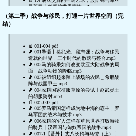
📄 1.4 胡汉交辉的丝绸艺术，波斯锦与缂丝
🎵 16.3【番外下】全球化的现代问题：文化
曼荼罗丨丝绸的世界家族.pdf
多元还是全球通则.mp3
🎵 1.5 西班牙丝织厂到倒闭了！丨横跨太平
🎵 16.烟草的历史.mp3
（第二季）战争与移民，打通一片世界空间（完
洋的丝绸—白银大交换.mp3
📄 17-20.pdf
结）
📄 1.5 西班牙丝织厂到倒闭了！丨横跨太平
🎵 17.文字起源.mp3
洋的丝绸—白银大交换.pdf
🎵 18.破解古埃及文字.mp3
🎵 2.1 沉船遗珍.mp3
🎵 19.汉字的传承.mp3
📄 2.1 沉船遗珍.pdf
🎵 20.方块字才是字.mp3
📄 001-004.pdf
🎵 2.2 海床上有可疑物体！.mp3
📄 21-25.pdf
🎵 001导语丨葛兆光、段志强：战争与移民
🎵 21.1【番外上】原始与古老，象形与抽
📄 2.2 海床上有可疑物体！.pdf
造就的世界，三个时代的散落与整合.mp3
象，意音与表音.mp3
🎵 2.3 东亚瓷器贸易—文化圈.mp3
🎵 002马的骑乘如何改变欧亚大陆战争的局
🎵 21.2【番外下】语音与符号：纯粹的表意
📄 2.3 东亚瓷器贸易—文化圈.pdf
面 _ 战争动物的降临.mp3
符号还是文字吗？.mp3
📄 2.4 “白釉青花一火成”.MP3
🎵 003被组织起来踏上战场的农民 _ 希腊战
🎵 21.世界文字传播.mp3
📄 2.4 “白釉青花一火成”.pdf
阵与战国甲士.mp3
🎵 22. 六百年前的朝鲜人画出了“非洲地图”
🎵 3.1香料：从唐人“斗香”到欧洲胡椒帝
🎵 004农耕国家征服草原的尝试丨赵武灵王
地图里的世界观.mp3
国.mp3
的胡服骑射.mp3
🎵 23. 印度蚂蚁挖金沙，赛里斯羊毛树上长
🎵 3.2 山川异域，风雨同天.mp3
📄 005-007.pdf
🎵 005罗马帝国怎样成为地中海的霸主丨罗
欧洲人的东方之书 .mp3
📄 3.2 山川异域，风雨同天.pdf
马军团的战术与技术.mp3
🎵 24. 世界到底有大，我想亲自去看看 来往
🎵 3.3 蒲寿庚家族与宋代的香料贸易.mp3
🎵 006农耕的军人怎样在草原世界打败游牧
不绝的旅行家.mp3
📄 3.3 蒲寿庚家族与宋代的香料贸易.pdf
的骑兵丨汉帝国与匈奴帝国的战争.mp3
🎵 25. 郑和下西洋与《郑和航海图》东方大
🎵 3.4 郑和下西洋，对明朝香料贸易有何影
🎵 007-1【番外】丈八长矟与马镫（上）丨
航海时代.mp3
响？.mp3