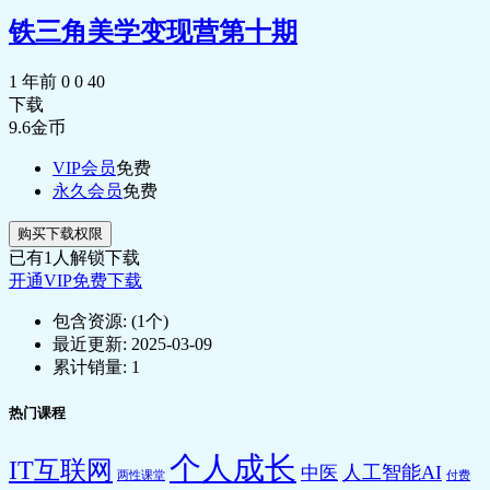
志强：世界的历史中，没有孤岛.mp3
🎵 【番外】游斌：欧洲人“想象并接受的东
铁三角美学变现营第十期
📄 【全球史线下活动】葛兆光x梁文道x段
方”.mp3
志强：世界的历史中，没有孤岛.pdf
📄 【番外】游斌：欧洲人“想象并接受的东
🎵 【番外】《白银资本》讲了什么？，全
1 年前
0
0
40
方”.pdf
球经济史观.mp3
下载
📄 【番外】《白银资本》讲了什么？，全
9.6
金币
球经济史观.pdf
VIP会员
免费
🎵 【番外】小说研究者和思想史学家.mp3
永久会员
免费
📄 【番外】小说研究者和思想史学家.pdf
🎵 【番外刘耀春：为什么革新一定要借着
购买下载权限
复古.mp3
已有
1
人解锁下载
📄 【番外刘耀春：为什么革新一定要借着
开通VIP免费下载
复古.pdf
🎵 番外】莫基尔：一般而言，政府越弱，
包含资源:
(1个)
就越有利于创新，学术大咖云研讨.mp3
最近更新:
2025-03-09
📄 番外】莫基尔：一般而言，政府越弱，
累计销量:
1
就越有利于创新，学术大咖云研讨.pdf
🎵 番外，大航海时代之后的南方大陆，澳
热门课程
大利亚与新西兰.mp3
📄 番外，大航海时代之后的南方大陆，澳
个人成长
IT互联网
大利亚与新西兰.pdf
人工智能AI
中医
两性课堂
付费