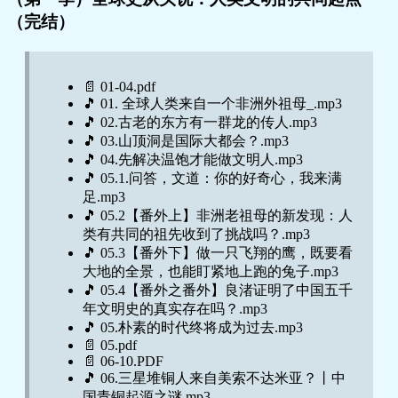
（完结）
📄 01-04.pdf
🎵 01. 全球人类来自一个非洲外祖母_.mp3
🎵 02.古老的东方有一群龙的传人.mp3
🎵 03.山顶洞是国际大都会？.mp3
🎵 04.先解决温饱才能做文明人.mp3
🎵 05.1.问答，文道：你的好奇心，我来满
足.mp3
🎵 05.2【番外上】非洲老祖母的新发现：人
类有共同的祖先收到了挑战吗？.mp3
🎵 05.3【番外下】做一只飞翔的鹰，既要看
大地的全景，也能盯紧地上跑的兔子.mp3
🎵 05.4【番外之番外】良渚证明了中国五千
年文明史的真实存在吗？.mp3
🎵 05.朴素的时代终将成为过去.mp3
📄 05.pdf
📄 06-10.PDF
🎵 06.三星堆铜人来自美索不达米亚？丨中
国青铜起源之谜.mp3