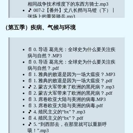
📄 26-28.pdf
相同战争技术维度下的东西方骑士.mp3
📄 3.4 郑和下西洋，对明朝香料贸易有何影
🎵 26. 带上水手秘籍，去海上赶个集 大海上
🎵 007-2【番外】丈八长矟与马镫（下）丨
响？.pdf
的普通人.mp3
张场上的重装骑兵.mp3
📄 3.5 香料贸易与威尼斯的财富.MP3
🎵 27.1【番外上】马可•波罗来过中国
📄 007-010.PDF
🎵 3.6 香料贸易与葡萄牙帝国的崛起.mp3
（第五季）疾病、气候与环境
📄 007北匈奴西迁是否真的压垮了罗马帝国
吗？.mp3
📄 3.6 香料贸易与葡萄牙帝国的崛起.pdf
丨匈奴帝国覆灭后欧亚大陆的族群变动.MP3
🎵 27.2【番外下】转换中心看历史：他人眼
🎵 4.1 中国饮茶方式的演变.mp3
🎵 008世界格局的形成丨7-8世纪.mp3
里的世界长什么样？.mp3
📄 4.1 中国饮茶方式的演变.pdf
🎵 009昭陵石像与红白两色旗的幻影丨大唐
🎵 27. 终于知道了世界有多大 地理大发现的
🎵 4.2 日本茶道与宋代之渊源.mp3
📄 0. 导语 葛兆光：全球史为什么要关注疾
初秘史.mp3
时代.mp3
📄 4.2 日本茶道与宋代之渊源.pdf
病与自然？.MP3
🎵 010唐与大食之间的昭武九姓.mp3
🎵 28.结语：葛兆光、梁文道：划分尔疆我
📄 4.3 全球茶叶贸易的开端.MP3
📄 0. 导语 葛兆光：全球史为什么要关注疾
📄 011-014.pdf
界，也挡不住生活世界的融合与交错.mp3
📄 4.3 全球茶叶贸易的开端.pdf
病与自然？.pdf
🎵 011为诸王、佛法或安拉效力之人丨使者
🎵 4.4 饮茶何以普及欧洲？.mp3
📄 1. 雅典的败退是因为一场大瘟疫？.MP3
纵横的时代.mp3
📄 4.4 饮茶何以普及欧洲？.pdf
📄 1. 雅典的败退是因为一场大瘟疫？.pdf
🎵 012摩尼的信徒.mp3
🎵 5.1 糖的名称与起源丨煞割令与Sugar.mp3
🎵 2. 蒙古大军带来了欧洲的黑死病？.mp3
🎵 013天枢、圣物和转轮王.mp3
📄 5.1 糖的名称与起源丨煞割令与Sugar.pdf
📄 2. 蒙古大军带来了欧洲的黑死病？.pdf
🎵 014【番外上】改变命运的时长战争.mp3
🎵 5.2 制糖术的发展与演进丨糖霜与白砂
📄 3. 席卷欧亚大陆与美洲的病毒.MP3
🎵 014【番外下】科举——隋唐帝国赠给世
糖.mp3
📄 3. 席卷欧亚大陆与美洲的病毒.pdf
界的制度财宝.mp3
📄 5.2 制糖术的发展与演进丨糖霜与白砂
🎵 4. 殖民主义的“bx”？.mp3
📄 015-018.pdf
糖.pdf
📄 4. 殖民主义的“bx”？.pdf
🎵 015什么是“蒙古时代”.mp3
📄 5.3 糖与制糖技术的扩散传播 种植园与三
🎵 5. “到西部去，在那里就可以重新呼
🎵 016 颠覆世界的草原帝国丨成吉思汗有何
角贸易.pdf
吸！”.mp3
过人之处？.mp3