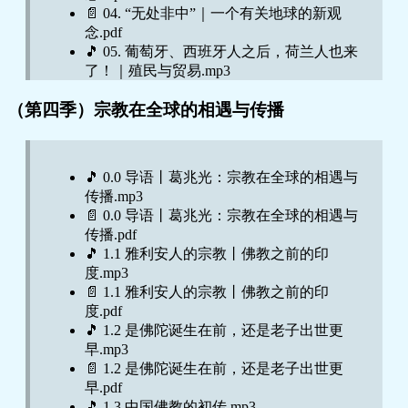
的文艺复兴.pdf
史新书速递.pdf
📄 04. “无处非中”｜一个有关地球的新观
📄 6.5 印刷术起源之谜丨技术为文化带来了
🎵 【番外】“卫生”的全球史.mp3
念.pdf
什么？.MP3
🎵 【番外】梁文道：我又来充数了｜从印
🎵 05. 葡萄牙、西班牙人之后，荷兰人也来
📄 6.5 印刷术起源之谜丨技术为文化带来了
尼的火山，到《弗兰肯斯坦》.mp3
了！｜殖民与贸易.mp3
什么？.pdf
🎵 【番外】段志强：从看理想出发的全球
📄 05. 葡萄牙、西班牙人之后，荷兰人也来
🎵 6.6 印刷改变世界丨书籍的普及带来知识
史.mp3
（第四季）宗教在全球的相遇与传播
了！｜殖民与贸易.pdf
的民主.mp3
🎵 【番外之番外】为什么有反疫苗运动？
🎵 06. “公司”是怎么来的？｜新体制下的海
📄 6.6 印刷改变世界丨书籍的普及带来知识
｜疫苗的全球史.mp3
洋新帝国.mp3
的民主.pdf
📄 结语：梁文道：我们为什么要提防环境
📄 06. “公司”是怎么来的？｜新体制下的海
决定论？｜吴哥灭亡之谜.MP3
🎵 0.0 导语丨葛兆光：宗教在全球的相遇与
洋新帝国.pdf
📄 结语：梁文道：我们为什么要提防环境
传播.mp3
🎵 07. 「全球上瘾」与世界贸易的根本变化
决定论？｜吴哥灭亡之谜.pdf
📄 0.0 导语丨葛兆光：宗教在全球的相遇与
_ 咖啡、橡胶与锡矿.mp3
传播.pdf
📄 07. 「全球上瘾」与世界贸易的根本变化
🎵 1.1 雅利安人的宗教丨佛教之前的印
_ 咖啡、橡胶与锡矿.pdf
度.mp3
🎵 08. 第一桩全球新闻事件？｜全球港口城
📄 1.1 雅利安人的宗教丨佛教之前的印
市的互联网.mp3
度.pdf
📄 08. 第一桩全球新闻事件？｜全球港口城
🎵 1.2 是佛陀诞生在前，还是老子出世更
市的互联网.pdf
早.mp3
🎵 09. 为什么明朝人都要用白银？｜「白银
📄 1.2 是佛陀诞生在前，还是老子出世更
时代」的到来.mp3
早.pdf
📄 09. 为什么明朝人都要用白银？｜「白银
🎵 1.3 中国佛教的初传.mp3