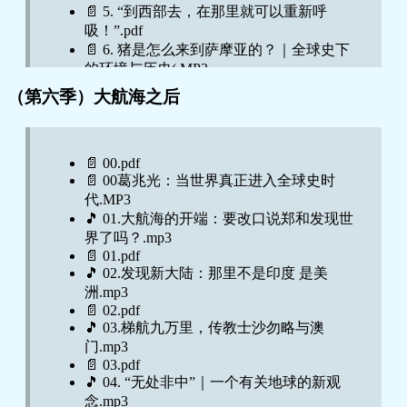
🎵 5.3 糖与制糖技术的扩散传播丨种植园与
📄 5. “到西部去，在那里就可以重新呼
🎵 017 日出日没，尽收诸国丨蒙古铁蹄何以
三角贸易.mp3
吸！”.pdf
能踏遍欧亚？.mp3
🎵 5.4 与糖有关的世界贸易丨土糖与洋
📄 6. 猪是怎么来到萨摩亚的？｜全球史下
🎵 018 西到匈牙利、以色列，东到日本，南
糖.mp3
的环境与历史(.MP3
到爪哇丨蒙古的扩张极限，世界上最大的帝
📄 5.4 与糖有关的世界贸易丨土糖与洋
📄 6. 猪是怎么来到萨摩亚的？｜全球史下
国空间.mp3
（第六季）大航海之后
糖.pdf
的环境与历史.pdf
🎵 019 从草原大汗到世界皇帝丨兄弟们瓜分
🎵 6.1 东西方的书写材料丨纸张的出现于传
🎵 7. 历史学家如何解释文明与帝国的兴
欧亚大陆.mp3
播.mp3
衰？｜游牧与国家.mp3
📄 019-022.pdf
📄 6.1 东西方的书写材料丨纸张的出现于传
📄 00.pdf
📄 7. 历史学家如何解释文明与帝国的兴
🎵 020 这是所谓“世界史的开端”吗？丨发现
播.pdf
📄 00葛兆光：当世界真正进入全球史时
衰？｜游牧与国家.pdf
新大陆之前的“大交换”.mp3
🎵 6.2 最好的纸丨造纸技术哪国强？纸张的
代.MP3
🎵 8. “相彼流泉”｜环境、水利、农业与历
🎵 021【番外】 曾经的帝国与今后的全球化
改良与升级.mp3
🎵 01.大航海的开端：要改口说郑和发现世
史.mp3
时代.mp3
📄 6.2 最好的纸丨造纸技术哪国强？纸张的
界了吗？.mp3
📄 8. “相彼流泉”｜环境、水利、农业与历
🎵 022结语丨段志强：告别帝国与战争，我
改良与升级.pdf
📄 01.pdf
史.pdf
们去关心日用与生活.mp3
🎵 02.发现新大陆：那里不是印度 是美
🎵 6.3 纸路向西丨纸张的足迹究竟延伸有多
🎵 9. “十七世纪的普遍危机”导致中国改朝换
洲.mp3
远？.mp3
代？｜明清小冰期.mp3
📄 02.pdf
📄 6.3 纸路向西丨纸张的足迹究竟延伸有多
📄 9. “十七世纪的普遍危机”导致中国改朝换
🎵 03.梯航九万里，传教士沙勿略与澳
远？.pdf
代？｜明清小冰期.pdf
门.mp3
🎵 6.4 印刷传递文明丨造纸、印刷术与西方
🎵 【书单】休息一日，看看书吧！｜全球
📄 03.pdf
的文艺复兴.mp3
史新书速递.mp3
🎵 04. “无处非中”｜一个有关地球的新观
📄 6.4 印刷传递文明丨造纸、印刷术与西方
📄 【书单】休息一日，看看书吧！｜全球
念.mp3