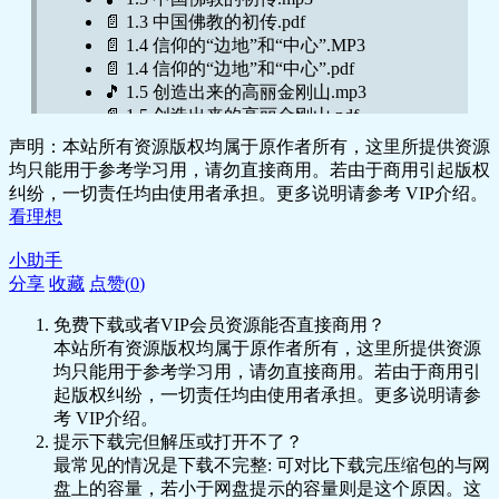
时代」的到来.pdf
📄 1.3 中国佛教的初传.pdf
🎵 10. 东亚内的大流动｜来自日本的白
📄 1.4 信仰的“边地”和“中心”.MP3
银.mp3
📄 1.4 信仰的“边地”和“中心”.pdf
📄 10. 东亚内的大流动｜来自日本的白
🎵 1.5 创造出来的高丽金刚山.mp3
银.pdf
📄 1.5 创造出来的高丽金刚山.pdf
📄 11. 欧洲如何逃脱“内卷”魔咒？ _ 白银与
🎵 1.6 日出处的佛影.mp3
声明：本站所有资源版权均属于原作者所有，这里所提供资源
大分流.pdf
📄 1.6 日出处的佛影.pdf
均只能用于参考学习用，请勿直接商用。若由于商用引起版权
🎵 11. 欧洲如何逃脱“内卷”魔咒？ 白银与大
📄 1.7 信仰不会只走一个方向丨.MP3
纠纷，一切责任均由使用者承担。更多说明请参考 VIP介绍。
分流.mp3
📄 2.1 上帝的选民，永远“在路上” 两河流域
看理想
🎵 12.全球化的明朝有“两个”福建，十七世
的基督教.pdf
纪的白银短缺.mp3
🎵 2.1 上帝的选民，永远“在路上”丨两河流
小助手
📄 12.pdf
域的基督教.mp3
分享
收藏
点赞(
0
)
🎵 13.文艺复兴是欧洲近代的开端吗？走出
📄 2.2 当耶路撒冷对话罗马 大公教会的形
中世纪.mp3
免费下载或者VIP会员资源能否直接商用？
成.pdf
📄 13.文艺复兴是欧洲近代的开端吗？走出
本站所有资源版权均属于原作者所有，这里所提供资源
🎵 2.2 当耶路撒冷对话罗马丨大公教会的形
中世纪.pdf
均只能用于参考学习用，请勿直接商用。若由于商用引
成.mp3
🎵 14.“人文学科”的总体目标是什么？文艺
起版权纠纷，一切责任均由使用者承担。更多说明请参
🎵 2.3 宗教也分联邦、联邦和集权？.mp3
复兴中的“新学术”与“新艺术”.mp3
考 VIP介绍。
📄 2.3 宗教也分联邦、联邦和集权？.pdf
📄 14.pdf
提示下载完但解压或打开不了？
🎵 2.4 从地中海变成全欧洲的基督教.mp3
🎵 15.促进欧洲人的欧洲化，意大利之外的
最常见的情况是下载不完整: 可对比下载完压缩包的与网
📄 2.4 从地中海变成全欧洲的基督教.pdf
文艺复兴.mp3
盘上的容量，若小于网盘提示的容量则是这个原因。这
📄 2.5 国王众多，宗教却只有一个 东西部教
📄 15.pdf