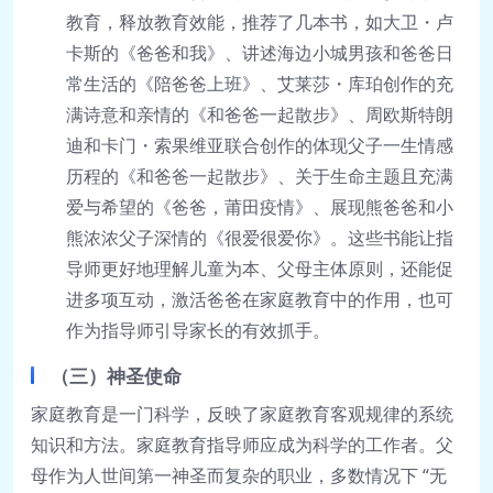
教育，释放教育效能，推荐了几本书，如大卫・卢
卡斯的《爸爸和我》、讲述海边小城男孩和爸爸日
常生活的《陪爸爸上班》、艾莱莎・库珀创作的充
满诗意和亲情的《和爸爸一起散步》、周欧斯特朗
迪和卡门・索果维亚联合创作的体现父子一生情感
历程的《和爸爸一起散步》、关于生命主题且充满
爱与希望的《爸爸，莆田疫情》、展现熊爸爸和小
熊浓浓父子深情的《很爱很爱你》。这些书能让指
导师更好地理解儿童为本、父母主体原则，还能促
进多项互动，激活爸爸在家庭教育中的作用，也可
作为指导师引导家长的有效抓手。
（三）神圣使命
家庭教育是一门科学，反映了家庭教育客观规律的系统
知识和方法。家庭教育指导师应成为科学的工作者。父
母作为人世间第一神圣而复杂的职业，多数情况下 “无