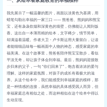
一、从绘本看家庭教育的幸福模样
🎥 10.【第2周】积极亲子关系，减少
人际问题（视频）.mp4
我先展示了一幅温馨的图片，画面以淡黄色为基调，用
🎥 11.【第3周】赋能型亲子关系的建
蜡笔勾勒出幸福的一家三口 —— 熊爸爸、熊妈妈和熊宝
设与发展（视频）.mp4
宝，还有袅袅炊烟和深黄色的墙壁，仿佛能让人闻到饭
🎥 12.【第3周】情绪调节与亲子沟通
香。这出自一本薄而精的绘本，文字稀少，情节简单，
（视频）.mp4
却满溢着温暖。作者大卫・卢卡斯运用大量留白，让读
🎥 13.【第3周】亲子沟通对孩子的影
者能细细品味每一幅画面中人物的神态，感受家庭的幸
响（视频）.mp4
福美满。在这个故事里，熊爸爸陪伴熊宝宝散步，看似
🎥 14.【第3周】父亲的教育为什么特
平淡无奇，却让孩子体会到幸福。最后，熊妈妈迎接散
别重要（视频）.mp4
步归来的父子，一句 “你们回来了”，饱含着浓浓的爱与
🎥 15.【第4周】用优质影视做工具对
理解。这样的家庭氛围，对孩子的成长有着极大的滋
孩子进行素质教育（视频）.mp4
养。从这个绘本中，我们能感受到幸福家庭的模样，那
是一种情感的连接，虽然幸福的具体感受因人而异，但
幸福家庭总有相似之处，而这种相似在这个绘本中得以
生动呈现。