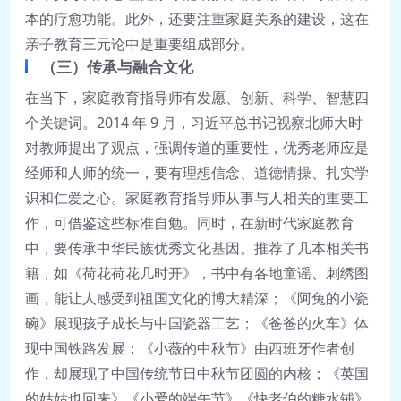
本的疗愈功能。此外，还要注重家庭关系的建设，这在
亲子教育三元论中是重要组成部分。
（三）传承与融合文化
在当下，家庭教育指导师有发愿、创新、科学、智慧四
个关键词。2014 年 9 月，习近平总书记视察北师大时
对教师提出了观点，强调传道的重要性，优秀老师应是
经师和人师的统一，要有理想信念、道德情操、扎实学
识和仁爱之心。家庭教育指导师从事与人相关的重要工
作，可借鉴这些标准自勉。同时，在新时代家庭教育
中，要传承中华民族优秀文化基因。推荐了几本相关书
籍，如《荷花荷花几时开》，书中有各地童谣、刺绣图
画，能让人感受到祖国文化的博大精深；《阿兔的小瓷
碗》展现孩子成长与中国瓷器工艺；《爸爸的火车》体
现中国铁路发展；《小薇的中秋节》由西班牙作者创
作，却展现了中国传统节日中秋节团圆的内核；《英国
的姑姑也回来》《小爱的端午节》《快老伯的糖水铺》