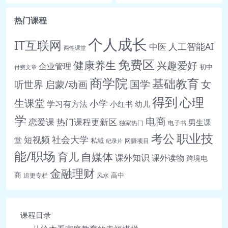
热门课程
个人成长
IT互联网
人工智能AI
中医
两性课堂
免费区
健康养生
兴趣爱好
企业管理
初中
付费文章
商学院
基础教育
女
听世界
启蒙/动画
国学
得到
心理
生课堂
小学
学习有方法
小红书
幼儿
学
电商
恋爱课
热门课程更新区
男生课
独家热门
电子书
职业技
考公
社会大学
短视频
堂
私域
网赚项目
纪录片
能/职场
育儿
自媒体
课外知识
课外读物
跨境电
金融理财
商
高中
追更专栏
风水
课程目录