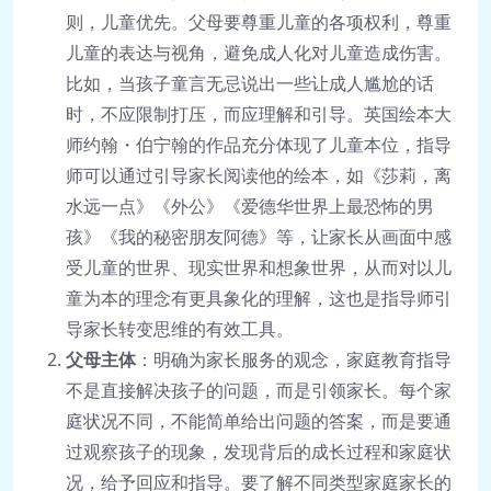
则，儿童优先。父母要尊重儿童的各项权利，尊重
儿童的表达与视角，避免成人化对儿童造成伤害。
比如，当孩子童言无忌说出一些让成人尴尬的话
时，不应限制打压，而应理解和引导。英国绘本大
师约翰・伯宁翰的作品充分体现了儿童本位，指导
师可以通过引导家长阅读他的绘本，如《莎莉，离
水远一点》《外公》《爱德华世界上最恐怖的男
孩》《我的秘密朋友阿德》等，让家长从画面中感
受儿童的世界、现实世界和想象世界，从而对以儿
童为本的理念有更具象化的理解，这也是指导师引
导家长转变思维的有效工具。
父母主体
：明确为家长服务的观念，家庭教育指导
不是直接解决孩子的问题，而是引领家长。每个家
庭状况不同，不能简单给出问题的答案，而是要通
过观察孩子的现象，发现背后的成长过程和家庭状
况，给予回应和指导。要了解不同类型家庭家长的