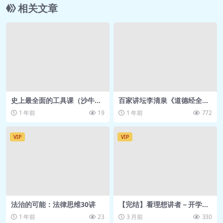
相关文章
史上最全面的工具课（沙牛老
百家讲坛李清泉《道德经全
师年度大课）-[千聊]
解》40节课程，详细解读老子
1 年前
19
1 年前
772
智慧
VIP
VIP
法治的可能：法律思维30讲
【完结】看理想讲者－开学七
问：我们今天需要的人文素养
1 年前
23
3 月前
330