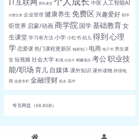
个人成长
IT互联网
人工智能AI
中医
两性课堂
🎥 第15天：调动全身能
免费区
健康养生
兴趣爱好
企业管理
初中
量.mp4 819.9M
付费文章
商学院
基础教育
女
听世界
启蒙/动画
国学
🎥 第16天：增强体能练
习.mp4 937.2M
得到
心理
生课堂
小学
学习有方法
小红书
幼儿
🎥 第17天：体式与呼吸结
学
电商
恋爱课
热门课程更新区
男生课
独家热门
电子书
合.mp4 893.2M
职业技
考公
社会大学
短视频
🎥 第18天：呼吸与身体稳
堂
私域
网赚项目
纪录片
能/职场
定.mp4 902.1M
育儿
自媒体
课外知识
课外读物
跨境电
🎥 第19天：提升身心灵平
金融理财
商
高中
追更专栏
风水
衡.mp4 943.9M
🎥 第20天：强化全身柔韧
性.mp4 878.4M
夸克网盘（68.8GB）
🎥 第21天：最后一天的挑
战.mp4 728.5M
进阶B—《学会冥想》
🎥 01：认识冥