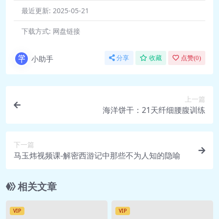
最近更新:
2025-05-21
🎥 第14天：由简到繁的深度训
练.mp4 96.8M
下载方式:
网盘链接
02、【第二阶段】初级进阶（32课）
进阶A—《21节成长课程》
小助手
分享
收藏
点赞(
0
)
🎥 第01天：认识瑜
伽.mp4 406.5M
🎥 第02天：释放肩
上一篇
颈.mp4 446.5M
海洋饼干：21天纤细腰腹训练
🎥 第03天：柔软脊
柱.mp4 539.5M
下一篇
🎥 第04天：激活骨
马玉炜视频课-解密西游记中那些不为人知的隐喻
盆.mp4 390.4M
🎥 第05天：舒展双腿_前
相关文章
侧.mp4 370.4M
🎥 第06天：舒展双腿_后
VIP
VIP
侧.mp4 381.7M