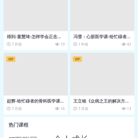
🎥 第07天：灵活全
身.mp4 320.6M
🎥 第08天：稳固根
基.mp4 615.3M
得到-童慧琦-怎样学会正念冥
冯雪：心脏医学课-给忙碌者的
🎥 第09天：保护膝
想 “来自硅谷的专注力练习” 网
心脏医学课
7 月前
19
1 年前
42
盘资源
盖.mp4 467.8M
🎥 第10天：唤醒腿
VIP
VIP
部.mp4 636.0M
🎥 第11天：稳定骨
盆.mp4 472.3M
🎥 第12天：激活腹部核
赵辉-给忙碌者的骨科医学课
王立铭《众病之王的解决方
心.mp4 532.1M
“能动，才能活得好” 得到 网盘
案》网盘下载
7 月前
16
7 月前
13
🎥 第13天：加强腰背力
资源
量.mp4 504.5M
热门课程
🎥 第14天：肩背压力释
放.mp4 501.1M