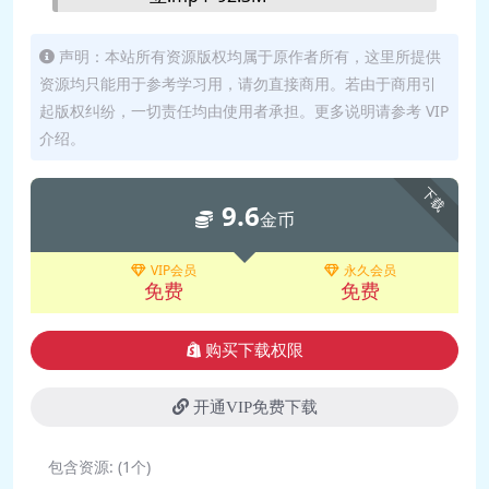
🎥 第06天：平衡中获得专
注.mp4 93.8M
声明：本站所有资源版权均属于原作者所有，这里所提供
资源均只能用于参考学习用，请勿直接商用。若由于商用引
🎥 第07天：打开僵硬的骨
起版权纠纷，一切责任均由使用者承担。更多说明请参考 VIP
盆.mp4 124.1M
介绍。
🎥 第08天：坐立中坚实根
基.mp4 100.1M
下载
9.6
🎥 第09天：前屈中释放压
金币
力.mp4 109.5M
🎥 第10天：扭转中健康秘
VIP会员
永久会员
免费
免费
决.mp4 100.5M
🎥 第11天：后弯让你更自
购买下载权限
信.mp4 102.3M
🎥 第12天：躺下理疗的秘
开通VIP免费下载
密.mp4 109.0M
🎥 第13天：由易到难的整合训
包含资源:
(1个)
练.mp4 109.0M