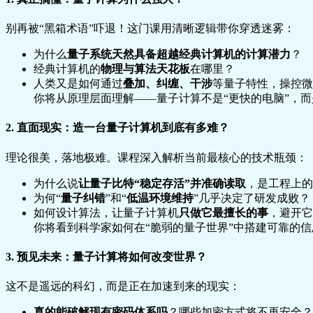
别再被“黑箱术语”吓退！这门课用清晰逻辑带你穿透迷雾：
为什么
量子系统天然具备超越经典计算机的计算潜力
？
经典计算机的
物理与算法天花板
在哪里？
人类又是如何通过
叠加、纠缠、干涉
等量子特性，操控微
你将从原理层面理解——量子计算不是“更快的电脑”，而
2.
直面现实：造一台量子计算机到底有多难？
理论很美，落地极难。课程深入解析当前最核心的技术瓶颈：
为什么说
让量子比特“稳定存活”并准确读取
，是工程上的
为何“
量子纠错
”和“
低温环境维持
”几乎决定了研发成败？
如何设计算法，让量子计算机
只做它最擅长的事
，避开它
你将看到科学家如何在“脆弱的量子世界”中搭建可靠的
3.
预见未来：量子计算将如何改变世界？
这不是遥远的科幻，而是正在加速到来的现实：
真的能破解现有密码体系吗
？哪些加密方式将不再安全？