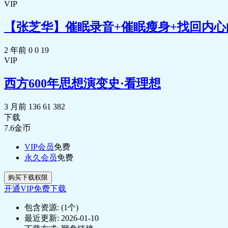
VIP
【张芝华】催眠录音+催眠瘦身+找回内心的
2 年前
0
0
19
VIP
西方600年思想演变史·看理想
3 月前
136
61
382
下载
7.6
金币
VIP会员
免费
永久会员
免费
购买下载权限
开通VIP免费下载
包含资源:
(1个)
最近更新:
2026-01-10