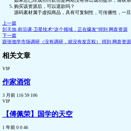
如果您已经成功付款但是网站没有弹出成功提示，请联系
购买该资源后，可以退款吗？
源码素材属于虚拟商品，具有可复制性，可传播性，一旦
上一篇
彭天放-前沿课·卫星技术“这个领域，正在爆发”得到 网盘资源
下一篇
跟张弛学市场调研（没有调研，就没有发言权） 得到 网盘资源
相关文章
VIP
作家酒馆
3 月前
116
59
106
VIP
【傅佩荣】国学的天空
1 年前
0
0
46