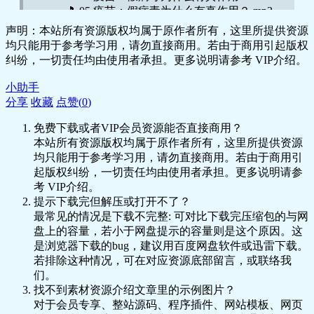
🎵 05 疫苗：假病毒为什么有真作用？.mp3
📝 05 疫苗：假病毒为什么有真作用？.doc
声明：本站所有资源版权均属于原作者所有，这里所提供资源
🎵 05 疫苗：假病毒为什么有真作用？.mp3
均只能用于参考学习用，请勿直接商用。若由于商用引起版权
📝 06 药物：抗病毒的特效药在哪里？.doc
纠纷，一切责任均由使用者承担。更多说明请参考 VIP介绍。
🎵 06 药物：抗病毒的特效药在哪里？.mp3
📝 06 药物：抗病毒的特效药在哪里？.doc
小助手
🎵 06 药物：抗病毒的特效药在哪里？.mp3
分享
收藏
点赞(
0
)
📝 07 溯源：病毒生命到底从何而来？.doc
免费下载或者VIP会员资源能否直接商用？
🎵 07 溯源：病毒生命到底从何而来？.mp3
本站所有资源版权均属于原作者所有，这里所提供资源
📝 07 溯源：病毒生命到底从何而来？.doc
均只能用于参考学习用，请勿直接商用。若由于商用引
🎵 07 溯源：病毒生命到底从何而来？.mp3
起版权纠纷，一切责任均由使用者承担。更多说明请参
📝 08 纠缠：病毒怎样影响人类文明？.doc
考 VIP介绍。
🎵 08 纠缠：病毒怎样影响人类文明？.mp3
提示下载完但解压或打开不了？
📝 08 纠缠：病毒怎样影响人类文明？.doc
最常见的情况是下载不完整: 可对比下载完压缩包的与网
🎵 08 纠缠：病毒怎样影响人类文明？.mp3
盘上的容量，若小于网盘提示的容量则是这个原因。这
📝 09 结语：人类能最终战胜病毒吗？.doc
是浏览器下载的bug，建议用百度网盘软件或迅雷下载。
🎵 09 结语：人类能最终战胜病毒吗？.mp3
若排除这种情况，可在对应资源底部留言，或联络我
📝 09 结语：人类能最终战胜病毒吗？.doc
们。
🎵 09 结语：人类能最终战胜病毒吗？.mp3
找不到素材资源介绍文章里的示例图片？
📝 发刊词 来，认识一位奇怪的伙伴.doc
对于会员专享、整站源码、程序插件、网站模板、网页
🎵 发刊词 来，认识一位奇怪的伙伴.mp3