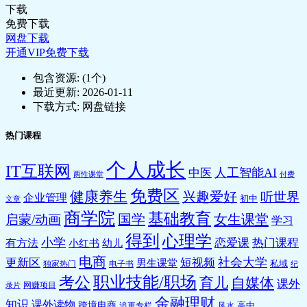
下载
免费下载
网盘下载
开通VIP免费下载
包含资源:
(1个)
最近更新:
2026-01-11
下载方式:
网盘链接
热门课程
个人成长
IT互联网
人工智能AI
中医
两性课堂
付费
免费区
健康养生
兴趣爱好
听世界
企业管理
初中
文章
商学院
基础教育
国学
女生课堂
启蒙/动画
学习
得到
心理学
小学
恋爱课
热门课程
有方法
小红书
幼儿
电商
社会大学
更新区
短视频
男生课堂
私域
独家热门
电子书
纪
职业技能/职场
考公
育儿
自媒体
课外
网赚项目
录片
金融理财
知识
课外读物
跨境电商
高中
追更专栏
风水