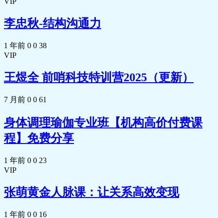
VIP
李忠秋-结构沟通力
1 年前
0
0
38
VIP
王煜全 前哨科技特训营2025（更新）
7 月前
0
0
61
身体调理瑜伽专业班【机构高价付费课
程】免费分享
1 年前
0
0
23
VIP
张萌黄金人脉课：让关系高效变现
1 年前
0
0
16