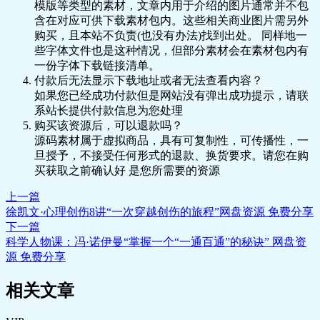
模版等类型的素材，文章内用于介绍的图片通常并不包
📝 发刊词 来，认识一位奇怪的伙伴.doc
含在对应可供下载素材包内。这些相关商业图片需另外
🎵 发刊词 来，认识一位奇怪的伙伴.mp3
购买，且本站不负责(也没有办法)找到出处。 同样地一
些字体文件也是这种情况，但部分素材会在素材包内有
一份字体下载链接清单。
付款后无法显示下载地址或者无法查看内容？
如果您已经成功付款但是网站没有弹出成功提示，请联
系站长提供付款信息为您处理
购买该资源后，可以退款吗？
源码素材属于虚拟商品，具有可复制性，可传播性，一
旦授予，不接受任何形式的退款、换货要求。请您在购
买获取之前确认好 是您所需要的资源
上一篇
徐凯文·心理创伤8讲“一次穿越创伤的旅程”网盘资源 免费分享
下一篇
科学人物课：冯·诺伊曼“掌握一个“一通百通”的秘诀” 网盘资
源 免费分享
相关文章