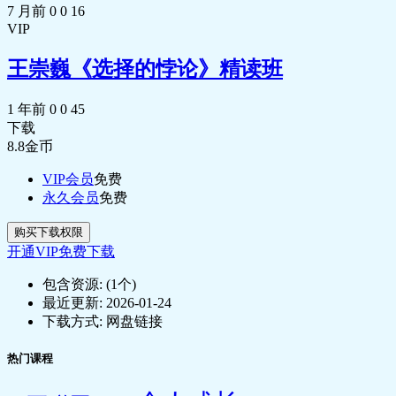
讲）
7 月前
0
0
16
VIP
🎵 19.0317丨18丨癌的生成机制：同归
于尽的疯狂跑车.mp3
王崇巍《选择的悖论》精读班
📄 19.0317丨18丨癌的生成机制：同归
于尽的疯狂跑车.pdf
🎵 19.0318丨19丨癌症：时间的老朋
1 年前
0
0
45
友.mp3
下载
📄 19.0318丨19丨癌症：时间的老朋
8.8
金币
友.pdf
🎵 19.0319丨20丨冠心病：不只是器官
VIP会员
免费
问题，而是全身病.mp3
永久会员
免费
📄 19.0319丨20丨冠心病：不只是器官
购买下载权限
问题，而是全身病.pdf
开通VIP免费下载
🎵 19.0320丨21丨心身疾病：不仅是心
病，而是真病了.mp3
包含资源:
(1个)
📄 19.0320丨21丨心身疾病：不仅是心
最近更新:
2026-01-24
病，而是真病了.pdf
下载方式:
网盘链接
🎵 19.0321丨22丨医源性损害：制度才
能让它最小化.mp3
热门课程
📄 19.0321丨22丨医源性损害：制度才
能让它最小化.pdf