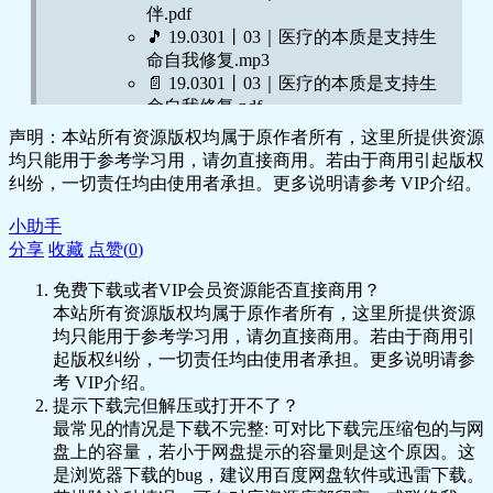
伴.pdf
🎵 19.0301丨03｜医疗的本质是支持生
命自我修复.mp3
📄 19.0301丨03｜医疗的本质是支持生
命自我修复.pdf
🎵 19.0301丨04｜医学具有科学与人文
声明：本站所有资源版权均属于原作者所有，这里所提供资源
的双重性格.mp3
均只能用于参考学习用，请勿直接商用。若由于商用引起版权
📄 19.0301丨04｜医学具有科学与人文
纠纷，一切责任均由使用者承担。更多说明请参考 VIP介绍。
的双重性格.pdf
🎵 19.0304丨05｜医患之间不是甲方乙
小助手
方，而是联盟.mp3
分享
收藏
点赞(
0
)
📄 19.0304丨05｜医患之间不是甲方乙
免费下载或者VIP会员资源能否直接商用？
方，而是联盟.pdf
本站所有资源版权均属于原作者所有，这里所提供资源
02丨第二章丨疾病的原理（共6讲）
均只能用于参考学习用，请勿直接商用。若由于商用引
🎵 19.0305丨06｜疾病是人类进化的遗
起版权纠纷，一切责任均由使用者承担。更多说明请参
产.mp3
考 VIP介绍。
📄 19.0305丨06｜疾病是人类进化的遗
提示下载完但解压或打开不了？
产.pdf
最常见的情况是下载不完整: 可对比下载完压缩包的与网
🎵 19.0306丨07｜病因追寻：疾病认知
盘上的容量，若小于网盘提示的容量则是这个原因。这
的历史演化.mp3
是浏览器下载的bug，建议用百度网盘软件或迅雷下载。
📄 19.0306丨07｜病因追寻：疾病认知