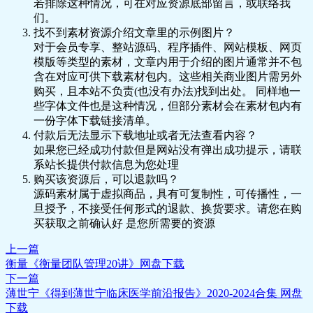
若排除这种情况，可在对应资源底部留言，或联络我
的历史演化.pdf
们。
🎵 19.0307丨08丨病与症：为什么这些
找不到素材资源介绍文章里的示例图片？
“病”不用治？.mp3
对于会员专享、整站源码、程序插件、网站模板、网页
📄 19.0307丨08丨病与症：为什么这些
模版等类型的素材，文章内用于介绍的图片通常并不包
“病”不用治？.pdf
含在对应可供下载素材包内。这些相关商业图片需另外
🎵 19.0308丨09丨代偿：疾病不是突然
购买，且本站不负责(也没有办法)找到出处。 同样地一
发生的，而是突然发现的.mp3
些字体文件也是这种情况，但部分素材会在素材包内有
📄 19.0308丨09丨代偿：疾病不是突然
一份字体下载链接清单。
发生的，而是突然发现的.pdf
付款后无法显示下载地址或者无法查看内容？
🎵 19.0309丨10丨内共生：认知疾病的
如果您已经成功付款但是网站没有弹出成功提示，请联
新角度.mp3
系站长提供付款信息为您处理
📄 19.0309丨10丨内共生：认知疾病的
购买该资源后，可以退款吗？
新角度.pdf
源码素材属于虚拟商品，具有可复制性，可传播性，一
🎵 19.0310丨11丨健康的底层逻辑：人
旦授予，不接受任何形式的退款、换货要求。请您在购
体免疫.mp3
买获取之前确认好 是您所需要的资源
📄 19.0310丨11丨健康的底层逻辑：人
体免疫.pdf
上一篇
03丨第三章丨医疗活动的实质（共6讲）
衡量《衡量团队管理20讲》网盘下载
🎵 19.0311丨12丨诊断：假设与验证的
下一篇
循环.mp3
薄世宁《得到薄世宁临床医学前沿报告》2020-2024合集 网盘
📄 19.0311丨12丨诊断：假设与验证的
下载
循环.pdf