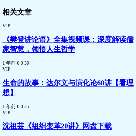
🎵 19.0312丨13丨治疗：医学目标与患
相关文章
者需求的互动.mp3
📄 19.0312丨13丨治疗：医学目标与患
者需求的互动.pdf
VIP
🎵 19.0313丨14丨临床诊治指南：是地
板，而不是天花板.mp3
《樊登讲论语》全集视频课：深度解读儒
📄 19.0313丨14丨临床诊治指南：是地
家智慧，领悟人生哲学
板，而不是天花板.pdf
🎵 19.0314丨15丨药：医学解决方案的
1 年前
0
0
39
物质载体.mp3
VIP
📄 19.0314丨15丨药：医学解决方案的
物质载体.pdf
生命的故事：达尔文与演化论60讲【看理
🎵 19.0315丨16丨医院：医疗服务最高
效的组织形式.mp3
想】
📄 19.0315丨16丨医院：医疗服务最高
效的组织形式.pdf
1 年前
0
0
25
🎵 19.0316丨17丨公共卫生：性价比最
VIP
高的健康工程.mp3
📄 19.0316丨17丨公共卫生：性价比最
沈祖芸《组织变革20讲》网盘下载
高的健康工程.pdf
04丨第四章丨需要重新认知的疾病（共7