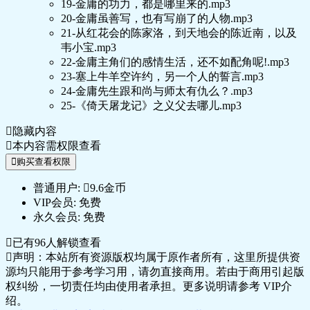
19-金庸的功力，都是哪里来的.mp3
20-金庸虽善写，也有写崩了的人物.mp3
21-从红花会的陈家洛，到天地会的陈近南，以及
韦小宝.mp3
22-金庸主角们的感情生活，还不如配角呢!.mp3
23-塞上牛羊空许约，另一个人的誓言.mp3
24-金庸先生跟和尚与师太有仇么？.mp3
25-《倚天屠龙记》之义父去哪儿.mp3
隐藏内容
本内容需权限查看
购买查看权限
普通用户:
9.6金币
VIP会员:
免费
永久会员:
免费
已有
96
人解锁查看
声明：本站所有资源版权均属于原作者所有，这里所提供资
源均只能用于参考学习用，请勿直接商用。若由于商用引起版
权纠纷，一切责任均由使用者承担。更多说明请参考 VIP介
绍。