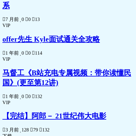
系
7 月前
0
0
13
VIP
offer先生 Kyle面试通关全攻略
1 年前
0
0
114
VIP
马督工《B站充电专属视频：带你读懂民
国》(更至第12讲)
1 年前
0
0
132
VIP
【完结】阿郎－ 21世纪伟大电影
3 月前
128
79
132