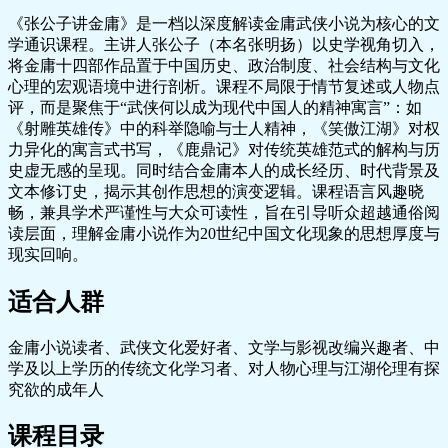
《张公子讲金庸》是一档以深度解读金庸武侠小说为核心的文
学通识课程。主讲人张公子（本名张明扬）以史学视角切入，
将金庸十四部作品置于中国历史、政治制度、社会结构与文化
心理的宏观语境中进行剖析。课程不局限于情节复述或人物点
评，而是聚焦于“武侠何以成为现代中国人的精神寓言”：如
《射雕英雄传》中的科举隐喻与士人精神，《笑傲江湖》对权
力异化的寓言式书写，《鹿鼎记》对传统英雄范式的解构与历
史虚无感的呈现。同时结合金庸本人的成长经历、时代背景及
文本修订史，揭示其创作思想的演变逻辑。课程语言风趣晓
畅，兼具学术严谨性与大众可读性，旨在引导听众超越通俗阅
读层面，理解金庸小说作为20世纪中国文化现象的思想厚度与
现实回响。
适合人群
金庸小说读者、武侠文化爱好者、文学与影视改编兴趣者、中
学及以上学历的传统文化学习者、对人物心理与江湖伦理有探
究欲的成年人
课程目录