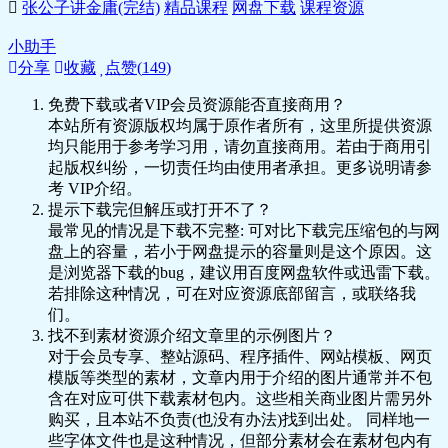
张公子讲金庸(完结)
精品课程
网盘下载
课程资源
小助手
分享
收藏
点赞(
149
)
免费下载或者VIP会员资源能否直接商用？
本站所有资源版权均属于原作者所有，这里所提供资源
均只能用于参考学习用，请勿直接商用。若由于商用引
起版权纠纷，一切责任均由使用者承担。更多说明请参
考 VIP介绍。
提示下载完但解压或打开不了？
最常见的情况是下载不完整: 可对比下载完压缩包的与网
盘上的容量，若小于网盘提示的容量则是这个原因。这
是浏览器下载的bug，建议用百度网盘软件或迅雷下载。
若排除这种情况，可在对应资源底部留言，或联络我
们。
找不到素材资源介绍文章里的示例图片？
对于会员专享、整站源码、程序插件、网站模板、网页
模版等类型的素材，文章内用于介绍的图片通常并不包
含在对应可供下载素材包内。这些相关商业图片需另外
购买，且本站不负责(也没有办法)找到出处。 同样地一
些字体文件也是这种情况，但部分素材会在素材包内有