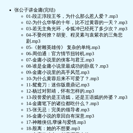
张公子讲金庸(完结)
01-段正淳段王爷，为什么那么惹人爱？.mp3
02-为什么华筝的十年，比不过黄蓉的一天？.mp3
03-若无主角光环，令狐冲已经死了多少次？.mp3
04-不娶何撩？胡斐、程灵素与袁紫衣的三角悲
剧.mp3
05-《射雕英雄传》 复杂的单纯.mp3
06-周伯通：官方情节扭转机.mp3
07-金庸小说里的侠客与君王.mp3
08-谁是金庸小说里最成功的卧底？.mp3
09-金庸小说里的高手风范.mp3
10-为什么黄蓉后来不可爱了？.mp3
11-鸳鸯刀：迷你版鹿鼎记.mp3
12-杨过对郭靖，怀有怎样的.mp3
13-段誉爱的是王语嫣，还是王语嫣的外婆？.mp3
14-金庸笔下的诸位都吃什么？.mp3
15-张无忌：完美的领导者.mp3
16-金庸小说的章回自有深意.mp3
17-神雕侠侣,孽缘与爱情.mp3
18-殷离：她的不想要.mp3