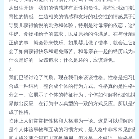
从
出
生
开
始
，
我
们
的
情
感
就
有
正
性
和
负
性
。
那
些
让
我
们
接
近
育
性
的
情
感
，
生
殖
相
关
的
情
感
和
友
好
的
社
交
性
的
情
感
属
于
正
导
婴
儿
获
得
愉
悦
的
刺
激
和
体
验
，
特
别
是
对
母
亲
的
依
恋
，
这
符
牛
奶
、
食
物
和
给
予
的
需
求
，
以
及
原
始
的
性
满
足
。
在
与
母
亲
的
正
确
的
事
，
就
会
带
来
快
乐
。
如
果
婴
儿
做
了
错
事
，
就
会
让
它
感
会
了
如
何
获
得
快
乐
和
避
免
痛
苦
。
和
母
亲
在
一
起
的
经
历
成
为
未
什
么
是
好
的
，
应
该
追
求
；
什
么
是
坏
的
，
应
该
避
免
。
2
.
我
们
已
经
讨
论
了
气
质
。
现
在
我
们
来
谈
谈
性
格
。
性
格
是
把
习
惯
合
成
一
种
结
构
，
整
合
成
个
体
的
行
为
方
式
。
性
格
真
的
是
性
格
中
分
之
一
。
它
展
示
了
个
体
的
特
征
行
为
，
个
体
如
何
解
释
他
的
世
界
界
做
出
反
应
，
在
行
为
中
以
典
型
的
一
致
的
方
式
反
应
。
所
以
是
行
成
了
性
格
。
临
床
上
人
们
常
常
把
性
格
和
人
格
混
为
一
谈
。
这
是
可
以
理
解
的
，
是
个
人
体
验
事
物
和
互
动
的
习
惯
方
式
，
是
人
格
中
非
常
常
见
的
基
和
人
格
这
两
个
词
可
以
互
换
使
用
。
但
这
是
一
个
错
误
。
性
格
是
一