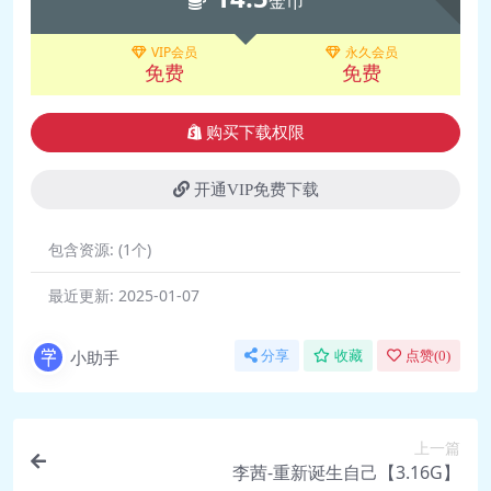
金币
（10月28日早上630）【英文原声】 .mp4
VIP会员
永久会员
🎥 第05讲字幕修正版（抑郁-受虐人格、疑
免费
免费
病症、suicide议题） .mp4
🎥 第05课：抑郁-受虐人格、suicide议题
购买下载权限
（11月4日早上630）【中文翻译】 .mp4
🎥 第05课：抑郁-受虐人格、suicide议题
开通VIP免费下载
（11月4日早上630）【英文原声】 .mp4
🎥 第05课：抑郁-受虐人格、疑病症、自杀
包含资源:
(1个)
议题【肯伯格原声+中英字幕】 .mp4
最近更新:
2025-01-07
🎥 第06课：精神分析核心技术、精神分析
和精神分析性心理治疗的区别（周五630）
小助手
分享
收藏
点赞(
0
)
【中文】 .mp4
🎥 第06课：精神分析核心技术、精神分析
和精神分析性心理治疗的区别（周五630）
上一篇
【英文】 .mp4
李茜-重新诞生自己【3.16G】
🎥 第06课：精神分析核心技术、精神分析