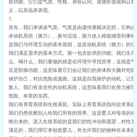
部
功
能
。
它
们
是
气
质
、
性
格
、
身
份
认
同
、
道
德
价
值
观
和
认
知
义
，
以
及
临
床
表
现
。
1
.
首
先
，
我
们
来
谈
谈
气
质
。
气
质
是
由
遗
传
禀
赋
决
定
的
，
它
构
成
本
动
机
系
统
（
驱
力
）
。
换
句
话
说
，
驱
力
使
人
格
能
感
受
到
事
物
是
我
们
与
环
境
互
动
的
基
本
原
因
，
这
是
动
机
系
统
（
驱
力
）
的
功
我
们
满
足
需
求
的
基
本
方
式
。
第
一
包
含
欲
求
的
功
能
。
我
们
生
存
么
、
喝
什
么
，
我
们
要
做
的
就
是
在
环
境
中
寻
找
营
养
，
这
就
是
气
后
是
防
御
功
能
，
这
意
味
着
它
们
会
让
我
们
的
身
体
和
大
脑
对
危
险
保
护
自
己
，
对
抗
危
险
或
逃
跑
。
这
就
是
自
我
保
护
的
动
机
，
让
我
敌
人
。
我
们
有
攻
击
性
的
动
机
系
统
，
这
意
味
着
我
们
在
努
力
摧
毁
危
险
、
有
害
的
东
西
。
我
们
有
养
育
系
统
和
生
殖
系
统
。
实
际
上
养
育
系
统
指
向
欲
求
系
统
我
们
仍
然
依
赖
别
人
给
我
们
所
有
的
营
养
。
这
是
婴
儿
对
母
亲
的
依
映
出
来
的
。
进
入
生
殖
系
统
的
是
我
们
的
性
冲
动
和
愿
望
，
对
性
关
满
足
的
，
我
们
用
它
来
创
造
婴
儿
，
并
允
许
我
们
的
物
种
在
未
来
的