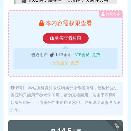
（10月14日）【英文原声】 .mp4
隐藏内容
🎥 第03课（自恋型人格障碍、反社会人
本内容需权限查看
格）修正版 .mp4
🎥 第03课：自恋人格、反社会人格【肯伯
购买查看权限
格原声+中英字幕】 .mp4
🎥 第03课：自恋人格、反社会人格（10月
普通用户:
14.5金币
VIP会员:
免费
21日早上630）【中文翻译】 .mp4
永久会员:
免费
🎥 第03课：自恋人格、反社会人格（10月
21日早上630）【英文原声】 .mp4
🎥 第04讲（分裂型、回避型、偏执型人
声明：本站所有资源版权均属于原作者所有，这里所提供
格）字幕修正版 .mp4
资源均只能用于参考学习用，请勿直接商用。若由于商用引
🎥 第04课：分裂型、回避型、偏执型人格
起版权纠纷，一切责任均由使用者承担。更多说明请参考 VIP
【肯伯格原声+中英字幕】 .mp4
介绍。
🎥 第04课：分裂型、回避型、偏执型人格
（10月28日早上630）【中文翻译】 .mp4
下载
14.5
🎥 第04课：分裂型、回避型、偏执型人格