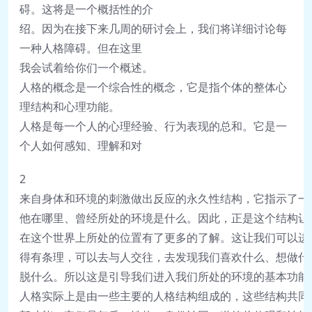
碍。这将是一个概括性的介
绍。因为在接下来几周的研讨会上，我们将详细讨论每
一种人格障碍。但在这里
我会试着给你们一个概述。
人格的概念是一个综合性的概念，它是指个体的整体心
理结构和心理功能。
人格是每一个人的心理经验、行为表现的总和。它是一
个人如何感知、理解和对
2
来
自
身
体
和
环
境
的
刺
激
做
出
反
应
的
永
久
性
结
构
，
它
指
示
了
一
他
在
哪
里
、
曾
经
所
处
的
环
境
是
什
么
。
因
此
，
正
是
这
个
结
构
让
在
这
个
世
界
上
所
处
的
位
置
有
了
更
多
的
了
解
。
这
让
我
们
可
以
进
得
有
条
理
，
可
以
去
与
人
交
往
，
去
发
现
我
们
喜
欢
什
么
、
想
做
什
脱
什
么
。
所
以
这
是
引
导
我
们
进
入
我
们
所
处
的
环
境
的
基
本
功
能
人
格
实
际
上
是
由
一
些
主
要
的
人
格
结
构
组
成
的
，
这
些
结
构
共
同