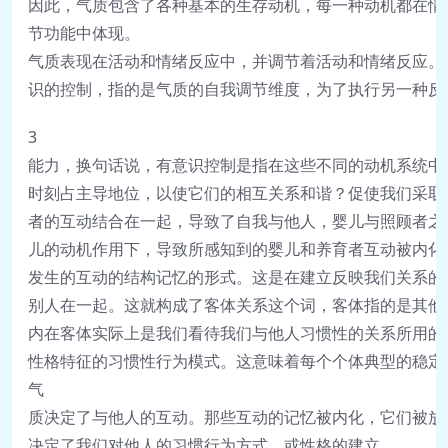
因
此
，
气
质
包
含
了
各
种
基
本
的
生
存
动
机
，
每
一
种
动
机
都
在
情
节
功
能
中
体
现
。
气
质
表
现
在
活
动
和
情
绪
反
应
中
，
并
调
节
着
活
动
和
情
绪
反
应
。
识
的
控
制
，
指
的
是
气
质
的
自
我
调
节
维
度
，
为
了
执
行
另
一
种
反
3
能
力
，
换
句
话
说
，
有
意
识
控
制
是
指
在
这
些
不
同
的
动
机
系
统
中
时
刻
占
主
导
地
位
，
以
使
它
们
的
相
互
关
系
和
谐
？
促
使
我
们
采
取
者
的
互
动
结
合
在
一
起
，
导
致
了
自
我
与
他
人
，
婴
儿
与
照
顾
者
之
儿
的
动
机
作
用
下
，
导
致
所
感
知
到
的
婴
儿
和
养
育
者
互
动
被
内
化
发
生
的
互
动
的
结
构
记
忆
的
形
式
。
这
是
在
建
立
反
映
我
们
关
系
的
别
人
在
一
起
。
这
就
构
成
了
客
体
关
系
这
个
词
，
客
体
指
的
是
其
他
内
在
客
体
实
际
上
是
我
们
看
待
我
们
与
他
人
习
惯
性
的
关
系
所
用
的
性
格
特
征
的
习
惯
性
行
为
模
式
。
这
意
味
着
每
个
个
体
典
型
的
稳
定
气
质
决
定
了
与
他
人
的
互
动
。
那
些
互
动
的
记
忆
被
内
化
，
它
们
被
放
决
定
了
我
们
对
他
人
的
习
惯
行
为
方
式
，
或
性
格
的
建
立
。