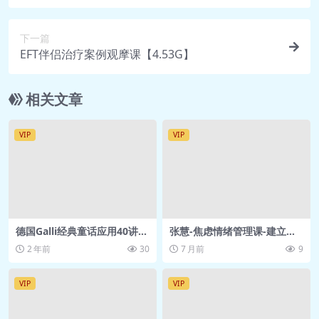
性心理治疗【肯伯格原声+中英字幕】 .mp4
下一篇
🎥 第07课：不同人格治疗中的移情发展
EFT伴侣治疗案例观摩课【4.53G】
【肯伯格原声+中英字幕】 .mp4
🎥 第07课：不同人格治疗的移情发展（周
相关文章
五630）【中文】 .mp4
🎥 第07课：不同人格治疗的移情发展（周
VIP
VIP
五630）【英文】 .mp4
🎥 第08课：动力取向的支持性疗法【肯伯
格原声+中英字幕】 .mp4
🎥 第08课：动力取向的支持性疗法（周五
630）【中文】 .mp4
德国Galli经典童话应用40讲
张慧-焦虑情绪管理课-建立内
🎥 第08课：动力取向的支持性疗法（周五
【4.79GB】
心的稳定感和秩序感 得到 网
2 年前
30
7 月前
9
盘资源
630）【英文】 .mp4
🎥 第09课：心理治疗中的爱与愤怒【肯伯
VIP
VIP
格原声+中英字幕】 .mp4
🎥 第09课：心理治疗中的爱与愤怒（周五