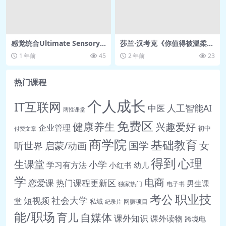
630）【中文】 .mp4
🎥 第09课：心理治疗中的爱与愤怒（周五
630）【英文】 .mp4
感觉统合Ultimate Sensory I
莎兰·汉考克《你值得被温柔以
ntegration项目（理论+实
待》：疗愈受惊吓及羞耻感的
🎥 第10课：与人格障碍青少年工作【肯伯
1 年前
45
2 年前
23
践）
伤痛【5.20GB】
格原声+中英字幕】 .mp4
热门课程
🎥 第10课：与人格障碍青少年工作（周五
630）【中文】 .mp4
个人成长
IT互联网
人工智能AI
中医
两性课堂
🎥 第10课：与人格障碍青少年工作（周五
免费区
健康养生
兴趣爱好
企业管理
630）【英文】 .mp4
初中
付费文章
商学院
🎥 第11讲：课程答疑（Q&A）【对话肯伯
基础教育
女
听世界
启蒙/动画
国学
格-中文翻译】.mp4
得到
心理
生课堂
小学
学习有方法
小红书
幼儿
🎥 第11讲：课程答疑（Q&A）【对话肯伯
学
电商
恋爱课
热门课程更新区
男生课
格-英语原声】.mp4
独家热门
电子书
职业技
考公
资料
社会大学
短视频
堂
私域
网赚项目
纪录片
📄 【中文逐字稿】肯伯格第1讲：人格理
能/职场
育儿
自媒体
课外知识
课外读物
跨境电
论.pdf