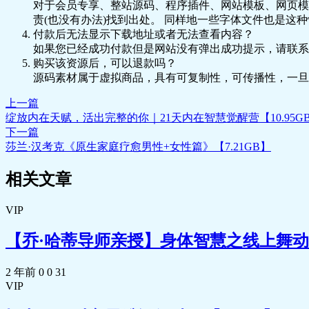
对于会员专享、整站源码、程序插件、网站模板、网页模
责(也没有办法)找到出处。 同样地一些字体文件也是这
付款后无法显示下载地址或者无法查看内容？
如果您已经成功付款但是网站没有弹出成功提示，请联系
购买该资源后，可以退款吗？
源码素材属于虚拟商品，具有可复制性，可传播性，一旦
上一篇
绽放内在天赋，活出完整的你｜21天内在智慧觉醒营【10.95G
下一篇
莎兰·汉考克《原生家庭疗愈男性+女性篇》【7.21GB】
相关文章
VIP
【乔·哈蒂导师亲授】身体智慧之线上舞动疗愈
2 年前
0
0
31
VIP