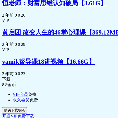
恒老师：财富思维认知破局【3.61G】
2 年前
0
0
26
VIP
黄启团 改变人生的46堂心理课【369.12M
2 年前
0
0
29
VIP
vamik督导课18讲视频【16.66G】
2 年前
0
0
23
下载
8.8
金币
VIP会员
免费
永久会员
免费
购买下载权限
开通VIP免费下载