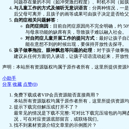
问题存在量的不同（如冲突激烈程度）、时机不同（如孩
与儿童工作的方式及倾听无意识语言
：分两种情况，一是
后父母可离开，且孩子的画等成果可由孩子决定是否给父
自闭症相关问题解答
：
自闭症病因
：目前自闭症原因尚不完全明确，约 5
与母亲功能的缺席有关，导致孩子难以融入社会。
对自闭症儿童开展工作的提问方式
：最好让孩子自
能在意想不到的时候出现，要保持开放性去探寻。
孩子做事拖拉、眼神飘忽等问题的处理
：对于孩子做事拖
建议从任何方面切入谈话，让孩子话语流动起来，开放性
声明：本站所有资源版权均属于原作者所有，这里所提供资源均
小助手
分享
收藏
点赞(
0
)
免费下载或者VIP会员资源能否直接商用？
本站所有资源版权均属于原作者所有，这里所提供资源均
提示下载完但解压或打开不了？
最常见的情况是下载不完整: 可对比下载完压缩包的与网
况，可在对应资源底部留言，或联络我们。
找不到素材资源介绍文章里的示例图片？