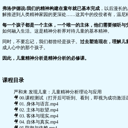
弗洛伊德说:我们的精神构建在童年就已基本完成
，以后漫长的
解推进到人类精神家园的更深处……这其中的佼佼者有，温尼
每一个孩子都是一个主体
，一个唯一的主体，他们需要倾听与
如何融入生活。这是精神分析界对待儿童的基本精神。
同时，不要忘记，我们都曾经是孩子。
过去塑造现在，
理解儿
成人心中的那个孩子。
因此，儿童精神分析是精神分析的必修课。
课程目录
严和来 发现儿童：儿童精神分析理论与应用
🎥 00.课程测试（打开后可听到、看到，即视为成功激活课
🎥 01. 身体与语言.mp4
🎥 02. 主体与欲望.mp4
🎥 03. 客体与现实.mp4
🎥 04. 自体与真实.mp4
🎥 05.防御与依赖.mp4