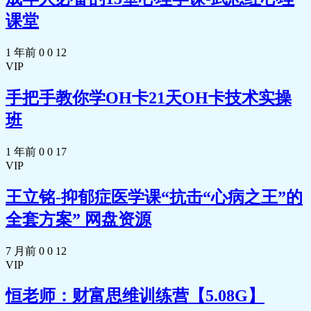
+母亲是公务员,父亲是医
课堂
生。母亲对孩子期望高,父
亲对孩子要求不多,主要精
1 年前
0
0
12
力都在
VIP
工作上。(考场焦虑:来自家
庭期望压力)
手把手教你学OH卡21天OH卡技术实操
议程I:关注别人
情境:他人翻卷子/交试卷
班
自动思维:他们做得很快,试
题对他们来说很容易,我做
1 年前
0
0
17
的太慢了,这次考试又没考
VIP
好
情绪:紧张
王立铭-抑郁症医学课“抗击“心病之王”的
行为/生理:走神、手抖
议程2:计算紧张
全套方案” 网盘资源
情境:碰到复杂的计算题
自动思维:太麻烦了,我可能
7 月前
0
0
12
会算错的,算不出结果来的
VIP
情绪:烦躁
议程3:担心时间不够
恒老师：财富思维训练营【5.08G】
情境:看到还有这么多题没