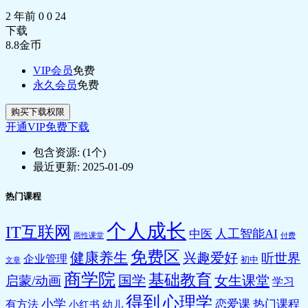
有做(数学)
2 年前
0
0
24
自动思维:题目可能做不完,
下载
时间会不会不够用呀
8.8
金币
情绪:看急
行为:看钟表还剩多少时间
VIP会员
免费
第02日 考试焦虑案例
永久会员
免费
第03日 朋友关系案例
第04日 社交焦虑案例
购买下载权限
第05日 职场关系案例
开通VIP免费下载
第06日 强迫症案例
第07日 考试焦虑案例
包含资源:
(1个)
第08日 健康焦虑案例
最近更新:
2025-01-09
第09日 夫妻关系案例
第10日 抑郁案例
热门课程
第11日 朋友关系案例
第12日 职场压力案例
个人成长
IT互联网
人工智能AI
中医
第13日 婚外情案例
两性课堂
付费
第14日 反亲子关系案例
免费区
健康养生
兴趣爱好
听世界
企业管理
初中
文章
第15日 职场压力案例
商学院
基础教育
国学
女生课堂
第16日 社交焦虑案例
启蒙/动画
学习
第17日 反亲子关系案例
得到
心理学
小学
恋爱课
热门课程
有方法
小红书
幼儿
第18日 健康焦虑案例