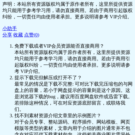
问题的高度结构化流程，
声明：本站所有资源版权均属于原作者所有，这里所提供资源
并提到将问题概念化是进
均只能用于参考学习用，请勿直接商用。若由于商用引起版权
行干预的关键步骤。
纠纷，一切责任均由使用者承担。更多说明请参考 VIP介绍。
🎥 001.咨询案例分析课程介
绍.mp4
小助手
🎥 002.01 夫妻冷战咨询案
分享
收藏
点赞(
0
)
例.mp4
免费下载或者VIP会员资源能否直接商用？
🎥 002.01 夫妻冷战咨询案
本站所有资源版权均属于原作者所有，这里所提供资源
例.mp4
均只能用于参考学习用，请勿直接商用。若由于商用引
📄 案例02课前作业.pdf
起版权纠纷，一切责任均由使用者承担。更多说明请参
📄 案例02课前作业.pdf
考 VIP介绍。
02考试焦虑咨询案例
提示下载完但解压或打开不了？
人口学资料
最常见的情况是下载不完整: 可对比下载完压缩包的与网
15岁,男,初三学生
盘上的容量，若小于网盘提示的容量则是这个原因。这
主诉
是浏览器下载的bug，建议用百度网盘软件或迅雷下载。
考试时总是焦虑!
若排除这种情况，可在对应资源底部留言，或联络我
无法专心做题,老是关注别
们。
人,一拿笔就颤抖
找不到素材资源介绍文章里的示例图片？
怕麻烦的计算很紧张
对于会员专享、整站源码、程序插件、网站模板、网页
而且总怕时间不够
模版等类型的素材，文章内用于介绍的图片通常并不包
经常紧张得手足无措,呼吸
含在对应可供下载素材包内。这些相关商业图片需另外
紧促,心跳很快!怎么办!