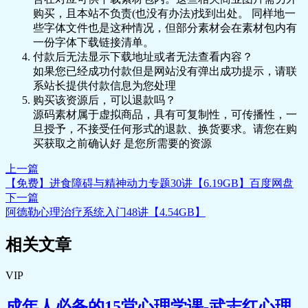
购买，且本站不负责(也没有办法)找到出处。 同样地一
我想从容答题,取的我满意
些字体文件也是这种情况，但部分素材会在素材包内有
的成绩
一份字体下载链接清单。
+班级排名经常在20名上
付款后无法显示下载地址或者无法查看内容？
下,全班有48人。最近考试
如果您已经成功付款但是网站没有弹出成功提示，请联
排名30名。家长希望孩子
系站长提供付款信息为您处理
能够进入
购买该资源后，可以退款吗？
班级前10名,这样就能考入
源码素材属于虚拟商品，具有可复制性，可传播性，一
重点中学,
旦授予，不接受任何形式的退款、换货要求。请您在购
+在学习科目中,语文英语
买获取之前确认好 是您所需要的资源
等文科性质科目成绩还好,
数学物理科目方面比较一
上一篇
般,特别
【免费】进食障碍与精神动力专题30讲【6.19GB】百度网盘
是数学代数部分比较吃
下一篇
力。
阿德勒心理治疗系统入门48讲【4.54GB】
+在班上有两三个好朋友,
经常一起玩,写作业什么
相关文章
的。她的两个好朋友平时
成绩和她差
不同,其中一个好朋友最近
VIP
进步很大,给自己很大压力,
妈妈也拿她说事
成年人必备的15堂心理学课-武志红心理